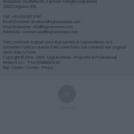
Redazione: Via Matteotti, 3 (presso Famiglia Legnanese)
20025 Legnano (MI)
Cell.: +39.393.9013760
Email Direzione: direttore@legnanonews.com
Email Redazione: info@legnanonews.com
Pubblicità: commerciale@legnanonews.com
Tutti i contenuti originali sono di proprietà di LegnanoNews, ne è
consentito l'utilizzo citando il sito come fonte. Dei contenuti non originali
viene citata la fonte.
Copyright © 2016 - 2026 - LegnanoNews - Proprietà di Professional
Network s.r.l. - P.Iva 03068650120
Imp. Cookie
-
Cookie
-
Privacy
TORNA SU