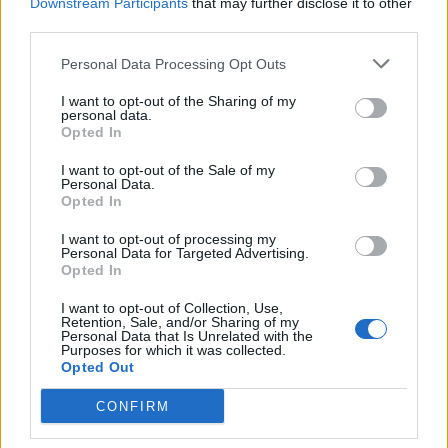
Downstream Participants
that may further disclose it to other
luglio l’udienza preliminare per altri sette imputati
third parties.
PIÙ INFORMAZIONI SU
Personal Data Processing Opt Outs
processo piazza pulita
I want to opt-out of the Sharing of my
personal data.
Opted In
LEGGI GLI ALTRI ARTICOLI DI
I want to opt-out of the Sale of my
LEGNANO
Personal Data.
Opted In
I want to opt-out of processing my
Personal Data for Targeted Advertising.
Opted In
Selezioniamo per te
I want to opt-out of Collection, Use,
Il meglio di
Retention, Sale, and/or Sharing of my
Personal Data that Is Unrelated with the
Purposes for which it was collected.
Opted Out
CONFIRM