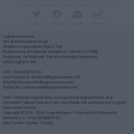
Registrati
Redazione
Invia notizia
Feed RSS
Facebook
Twitter
Instagram
Contatti
Pubblicità
Legnanonews.com
Sito di informazione locale
Direttore responsabile: Marco Tajè
Registrazione al Tribunale di Milano n° 639 del 23/10/08
Redazione: Via Matteotti, 3 (presso Famiglia Legnanese)
20025 Legnano (MI)
Cell.: +39.393.9013760
Email Direzione: direttore@legnanonews.com
Email Redazione: info@legnanonews.com
Pubblicità: commerciale@legnanonews.com
Tutti i contenuti originali sono di proprietà di LegnanoNews, ne è
consentito l'utilizzo citando il sito come fonte. Dei contenuti non originali
viene citata la fonte.
Copyright © 2016 - 2026 - LegnanoNews - Proprietà di Professional
Network s.r.l. - P.Iva 03068650120
Imp. Cookie
-
Cookie
-
Privacy