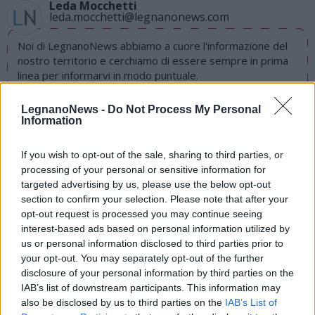
Leda Mocchetti
leda.mocchetti@legnanonews.com
Noi di LegnanoNews abbiamo a cuore l'informazione del
nostro territorio e cerchiamo di essere sempre in prima
linea per informarvi in modo puntuale.
LegnanoNews -
Do Not Process My Personal
LEGGI ANCHE
Information
LEGNANO
“Piazza Pulita” a Legnano, slitta a gennaio
l’udienza preliminare per altri sei imputati
If you wish to opt-out of the sale, sharing to third parties, or
LEGNANO
Processo “Piazza Pulita”: Fratus, Cozzi e
processing of your personal or sensitive information for
Lazzarini ricorrono in appello
targeted advertising by us, please use the below opt-out
LEGNANO
Inchiesta “Piazza Pulita”, chiuse le indagini a
section to confirm your selection. Please note that after your
carico di Flavio Arensi
opt-out request is processed you may continue seeing
LEGNANO
Processo “Piazza Pulita”: Fratus, Cozzi e
interest-based ads based on personal information utilized by
Lazzarini agivano per “potere personale”
us or personal information disclosed to third parties prior to
LEGNANO
Processo “Piazza Pulita”: condannati Fratus,
your opt-out. You may separately opt-out of the further
Cozzi e Lazzarini
disclosure of your personal information by third parties on the
“Piazza Pulita” a Legnano, chiuse le indagini per 6
IAB’s list of downstream participants. This information may
indagati a piede libero
also be disclosed by us to third parties on the
IAB’s List of
LEGNANO
Ennesimo rinvio per “Piazza Pulita”, slitta a