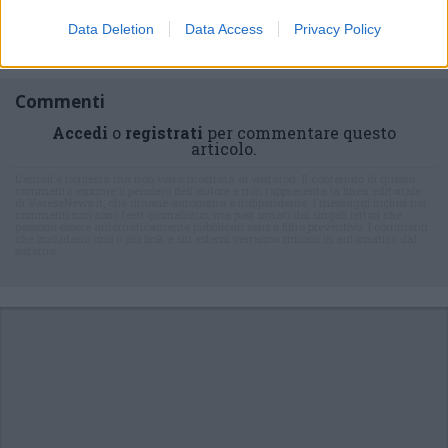
Data Deletion
Data Access
Privacy Policy
Commenti
Accedi
o
registrati
per commentare questo
articolo.
L'email è richiesta ma non verrà mostrata ai visitatori. Il contenuto di questo
commento esprime il pensiero dell'autore e non rappresenta la linea editoriale
di VareseNews.it, che rimane autonoma e indipendente. I messaggi inclusi nei
commenti non sono testi giornalistici, ma post inviati dai singoli lettori che
possono essere automaticamente pubblicati senza filtro preventivo. I commenti
che includano uno o più link a siti esterni verranno rimossi in automatico dal
sistema.