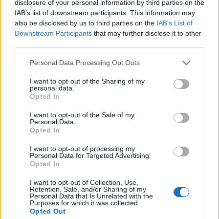
disclosure of your personal information by third parties on the
LEGNANO
Spazi riadattati, pre e post scuola, mensa:
IAB’s list of downstream participants. This information may
così il ritorno in classe a Legnano
also be disclosed by us to third parties on the
IAB’s List of
SCUOLA
Riaprono (non ancora tutte) le materne, a
Downstream Participants
that may further disclose it to other
Parabiago campanella con termocamere per la febbre
third parties.
PIÙ INFORMAZIONI SU
Personal Data Processing Opt Outs
ic carducci; ripresa scuola a legnano
dario costantino
I want to opt-out of the Sharing of my
personal data.
Opted In
LEGGI GLI ALTRI ARTICOLI DI
I want to opt-out of the Sale of my
LEGNANO
Personal Data.
Opted In
I want to opt-out of processing my
Personal Data for Targeted Advertising.
Opted In
Selezioniamo per te
I want to opt-out of Collection, Use,
Retention, Sale, and/or Sharing of my
Il meglio di
Personal Data that Is Unrelated with the
Iscriviti alla
Purposes for which it was collected.
Opted Out