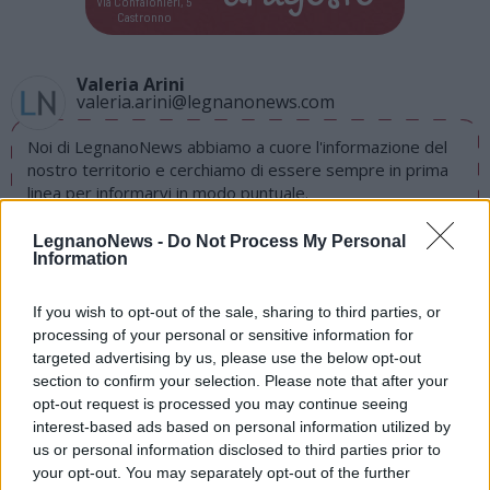
Via Confalonieri, 5
Castronno
Valeria Arini
valeria.arini@legnanonews.com
Noi di LegnanoNews abbiamo a cuore l'informazione del
nostro territorio e cerchiamo di essere sempre in prima
linea per informarvi in modo puntuale.
LegnanoNews -
Do Not Process My Personal
LEGGI ANCHE
Information
LEGNANO
Scuole divise in isole all’IC Bonvesin di
Legnano ma «la vera emergenza è il personale»
If you wish to opt-out of the sale, sharing to third parties, or
LEGNANO
Sgomberi e aule nel refettorio, all’Ic Via dei
processing of your personal or sensitive information for
Salici si lavora per la ripresa della scuola
targeted advertising by us, please use the below opt-out
LEGNANO
Covid-19: adeguamento degli spazi e cento
section to confirm your selection. Please note that after your
nuovi banchi per le scuole di Legnano
opt-out request is processed you may continue seeing
LEGNANO
All’Ic Manzoni di Legnano sono arrivati
interest-based ads based on personal information utilized by
camici e visiere
us or personal information disclosed to third parties prior to
Cantiere in ritardo, slitta l’inserimento dei piccoli alla
your opt-out. You may separately opt-out of the further
materna Collodi