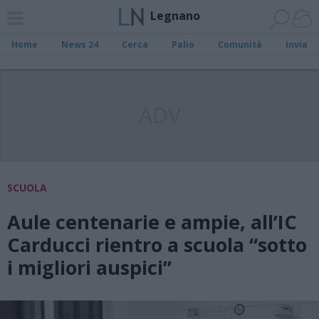
Legnano
Home
News 24
Cerca
Palio
Comunità
Invia
ADV
SCUOLA
Aule centenarie e ampie, all’IC
Carducci rientro a scuola “sotto
i migliori auspici”