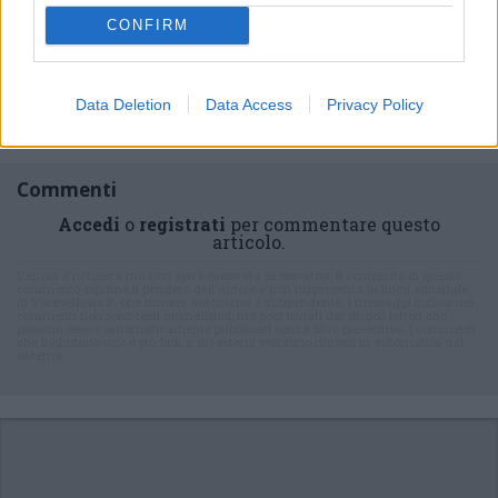
newsletter
CONFIRM
Data Deletion
Data Access
Privacy Policy
Commenti
Accedi
o
registrati
per commentare questo
articolo.
L'email è richiesta ma non verrà mostrata ai visitatori. Il contenuto di questo
commento esprime il pensiero dell'autore e non rappresenta la linea editoriale
di VareseNews.it, che rimane autonoma e indipendente. I messaggi inclusi nei
commenti non sono testi giornalistici, ma post inviati dai singoli lettori che
possono essere automaticamente pubblicati senza filtro preventivo. I commenti
che includano uno o più link a siti esterni verranno rimossi in automatico dal
sistema.