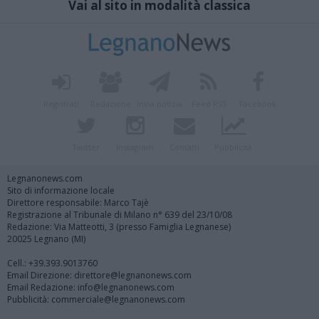
Vai al sito in modalità classica
Registrati
Redazione
Invia notizia
Feed RSS
Facebook
Twitter
Instagram
Contatti
Pubblicità
Legnanonews.com
Sito di informazione locale
Direttore responsabile: Marco Tajè
Registrazione al Tribunale di Milano n° 639 del 23/10/08
Redazione: Via Matteotti, 3 (presso Famiglia Legnanese)
20025 Legnano (MI)
Cell.: +39.393.9013760
Email Direzione: direttore@legnanonews.com
Email Redazione: info@legnanonews.com
Pubblicità: commerciale@legnanonews.com