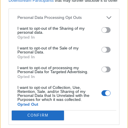
Downstream Participants
that may further disclose it to other
third parties.
Personal Data Processing Opt Outs
Commenti
I want to opt-out of the Sharing of my
Accedi
o
registrati
per commentare questo
personal data.
articolo.
Opted In
L'email è richiesta ma non verrà mostrata ai visitatori. Il contenuto di questo
I want to opt-out of the Sale of my
commento esprime il pensiero dell'autore e non rappresenta la linea editoriale
di VareseNews.it, che rimane autonoma e indipendente. I messaggi inclusi nei
Personal Data.
commenti non sono testi giornalistici, ma post inviati dai singoli lettori che
Opted In
possono essere automaticamente pubblicati senza filtro preventivo. I commenti
che includano uno o più link a siti esterni verranno rimossi in automatico dal
sistema.
I want to opt-out of processing my
Personal Data for Targeted Advertising.
Opted In
I want to opt-out of Collection, Use,
Retention, Sale, and/or Sharing of my
Personal Data that Is Unrelated with the
Purposes for which it was collected.
Opted Out
CONFIRM