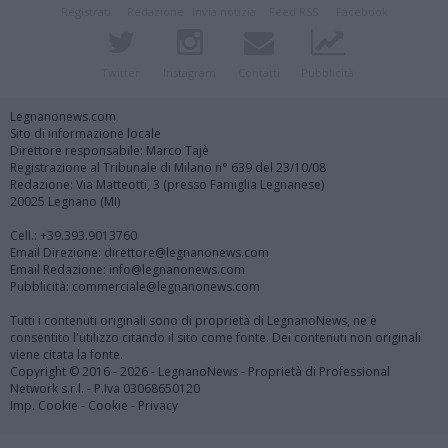
Registrati
Redazione
Invia notizia
Feed RSS
Facebook
Twitter
Instagram
Contatti
Pubblicità
Legnanonews.com
Sito di informazione locale
Direttore responsabile: Marco Tajè
Registrazione al Tribunale di Milano n° 639 del 23/10/08
Redazione: Via Matteotti, 3 (presso Famiglia Legnanese)
20025 Legnano (MI)
Cell.: +39.393.9013760
Email Direzione: direttore@legnanonews.com
Email Redazione: info@legnanonews.com
Pubblicità: commerciale@legnanonews.com
Tutti i contenuti originali sono di proprietà di LegnanoNews, ne è
consentito l'utilizzo citando il sito come fonte. Dei contenuti non originali
viene citata la fonte.
Copyright © 2016 - 2026 - LegnanoNews - Proprietà di Professional
Network s.r.l. - P.Iva 03068650120
Imp. Cookie
-
Cookie
-
Privacy