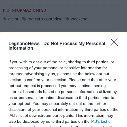
PIÙ INFORMAZIONI SU
eventi
mercato contadino
weekend
LEGGI GLI ALTRI ARTICOLI DI
ALTO MILANESE
LegnanoNews -
Do Not Process My Personal
Information
If you wish to opt-out of the sale, sharing to third parties, or
processing of your personal or sensitive information for
targeted advertising by us, please use the below opt-out
Selezioniamo per te
section to confirm your selection. Please note that after your
Il meglio di
opt-out request is processed you may continue seeing
interest-based ads based on personal information utilized by
us or personal information disclosed to third parties prior to
your opt-out. You may separately opt-out of the further
disclosure of your personal information by third parties on the
IAB’s list of downstream participants. This information may
also be disclosed by us to third parties on the
IAB’s List of