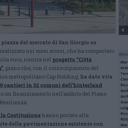
a piazza del mercato di San Giorgio su
 realizzato nei mesi scorsi, che ha comportato
Rico
ila euro, rientra nel
progetto “Città
Mar
a”
, piano che, con il coinvolgimento del
Achi
Tere
drico metropolitano Cap Holding,
ha dato vita
Cle
0 cantieri in 32 comuni dell’hinterland
Ric
Ant
to un finanziamento nell’ambito del Piano
Ant
Resilienza.
Gia
Luig
Ric
lla Costituzione
hanno portato alla
ROS
arte della pavimentazione esistente con
Mari