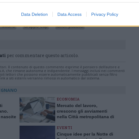
Pubblicato il 03 Giugno 2026
Data Deletion
Data Access
Privacy Policy
i Milano
Gruppo Cap
lavori pubblici
ati
per commentare questo articolo.
tatori. Il contenuto di questo commento esprime il pensiero dell'autore e
s.it, che rimane autonoma e indipendente. I messaggi inclusi nei commenti
ingoli lettori che possono essere automaticamente pubblicati senza filtro
nk a siti esterni verranno rimossi in automatico dal sistema.
LEGNANO
ECONOMIA
ti
Mercato del lavoro,
ano.
crescono gli avviamenti
 nascite
nella Città metropolitana di
0 anni
Milano
EVENTI
Cinque idee per la Notte di