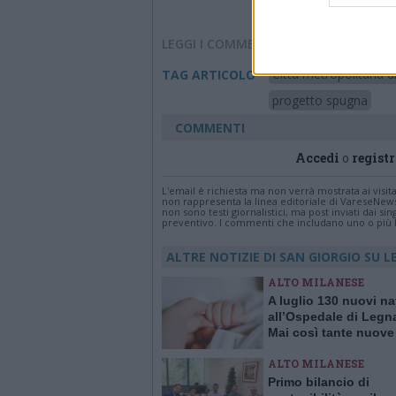
LEGGI I COMMENTI
Città metropolitana d
TAG ARTICOLO
progetto spugna
COMMENTI
Accedi
o
registr
L'email è richiesta ma non verrà mostrata ai visi
non rappresenta la linea editoriale di VareseNew
non sono testi giornalistici, ma post inviati dai s
preventivo. I commenti che includano uno o più li
ALTRE NOTIZIE DI SAN GIORGIO SU 
ALTO MILANESE
A luglio 130 nuovi na
all’Ospedale di Legn
Mai così tante nuove
in un solo mese da 1
ALTO MILANESE
Primo bilancio di