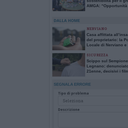
sostenibilità per il g
AMGA: “Opportunità 
crescita e trasparenz
DALLA HOME
NERVIANO
Casa affittata all’ins
del proprietario: la Po
Locale di Nerviano e
Pogliano smaschera l
SICUREZZA
Scippo sul Sempione
Legnano: denunciat
21enne, decisivi i fil
delle telecamere
SEGNALA ERRORE
Tipo di problema
Descrizione