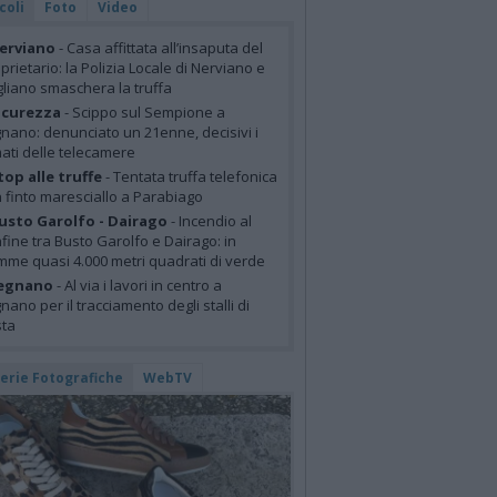
coli
Foto
Video
erviano
- Casa affittata all’insaputa del
prietario: la Polizia Locale di Nerviano e
liano smaschera la truffa
icurezza
- Scippo sul Sempione a
nano: denunciato un 21enne, decisivi i
mati delle telecamere
top alle truffe
- Tentata truffa telefonica
 finto maresciallo a Parabiago
usto Garolfo - Dairago
- Incendio al
fine tra Busto Garolfo e Dairago: in
mme quasi 4.000 metri quadrati di verde
egnano
- Al via i lavori in centro a
nano per il tracciamento degli stalli di
sta
lerie Fotografiche
WebTV