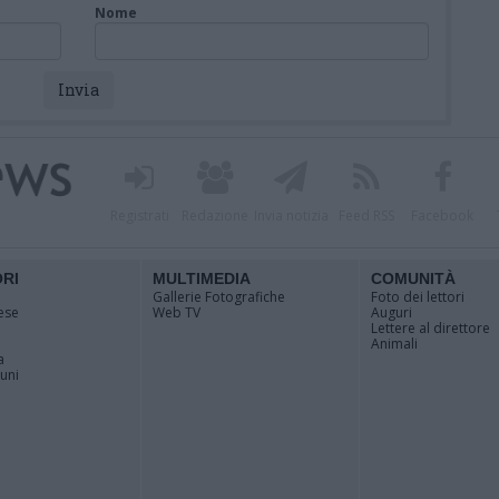
Nome
Registrati
Redazione
Invia notizia
Feed RSS
Facebook
ORI
MULTIMEDIA
COMUNITÀ
Gallerie Fotografiche
Foto dei lettori
ese
Web TV
Auguri
Lettere al direttore
Animali
a
muni