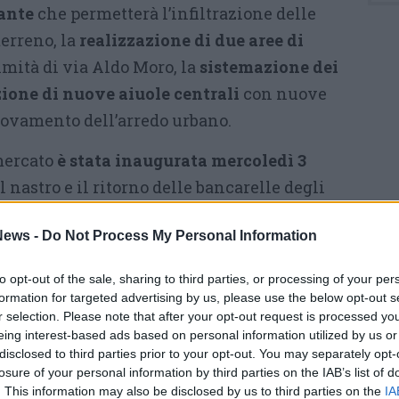
ante
che permetterà l’infiltrazione delle
erreno, la
realizzazione di due aree di
imità di via Aldo Moro, la
sistemazione dei
ione di nuove aiuole centrali
con nuove
nnovamento dell’arredo urbano.
mercato
è stata inaugurata mercoledì 3
el nastro e il ritorno delle bancarelle degli
piogge più voluminose non graveranno sulla
ews -
Do Not Process My Personal Information
icio dell’intera rete – sottolineano
comunale -.
La novità più visibile è la
to opt-out of the sale, sharing to third parties, or processing of your per
 che richiama i tradizionali mercati rionali
.
formation for targeted advertising by us, please use the below opt-out s
r selection. Please note that after your opt-out request is processed y
perta da piante rampicanti che porteranno
eing interest-based ads based on personal information utilized by us or
ziamo tutti i cittadini e i “mercanti” per la
disclosed to third parties prior to your opt-out. You may separately opt-
di questi mesi ma siamo sicuri che potranno
losure of your personal information by third parties on the IAB’s list of
. This information may also be disclosed by us to third parties on the
IA