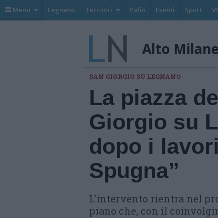
Menù
Legnano
Territori
Palio
Eventi
Sport
V
Alto Milan
SAN GIORGIO SU LEGNANO
La piazza de
Giorgio su 
dopo i lavor
Spugna”
L’intervento rientra nel pr
piano che, con il coinvolgi