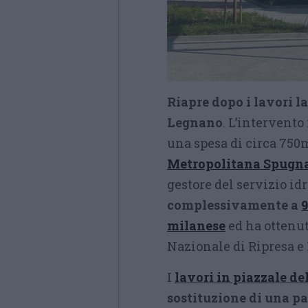
Riapre dopo i lavori l
Legnano
. L’intervento
una spesa di circa 750m
Metropolitana Spugn
gestore del servizio i
complessivamente a
9
milanese
ed ha ottenu
Nazionale di Ripresa e 
I
lavori in piazzale de
sostituzione di una p