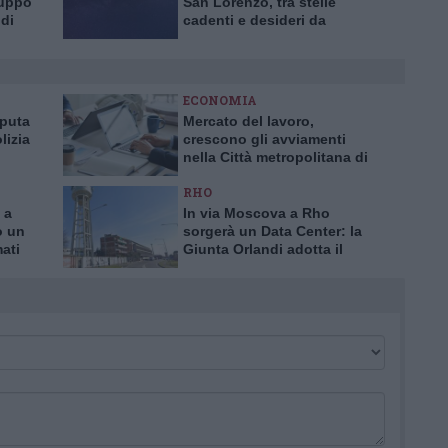
ruppo
San Lorenzo, tra stelle
di
cadenti e desideri da
a”
esprimere
ECONOMIA
aputa
Mercato del lavoro,
lizia
crescono gli avviamenti
nella Città metropolitana di
a truffa
Milano
RHO
 a
In via Moscova a Rho
o un
sorgerà un Data Center: la
mati
Giunta Orlandi adotta il
piano attuativo