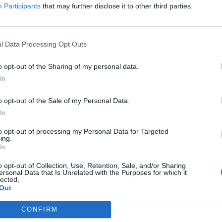
nnovati spazi per un servizio storico e
Participants
that may further disclose it to other third parties.
l mercato
».
stituzionale del Comune di San Giorgio su
l Data Processing Opt Outs
o opt-out of the Sharing of my personal data.
In
Tutti gli eventi
di
agosto
o opt-out of the Sale of my Personal Data.
Via Confalonieri, 5
Castronno
In
to opt-out of processing my Personal Data for Targeted
ing.
In
onews.com
o opt-out of Collection, Use, Retention, Sale, and/or Sharing
ersonal Data that Is Unrelated with the Purposes for which it
 a cuore l'informazione del nostro territorio e
lected.
in prima linea per informarvi in modo puntuale.
Out
CONFIRM