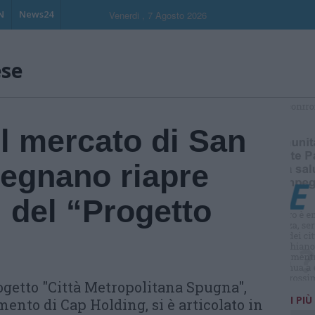
N
News24
Venerdi , 7 Agosto 2026
ese
S
l mercato di San
Legnano riapre
i del “Progetto
ogetto "Città Metropolitana Spugna",
I PIÙ
mento di Cap Holding, si è articolato in