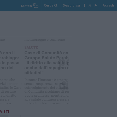
Cerca
Seguici su
Accedi
Meteo
elezioniamo per te
Il meglio di
 VISTI