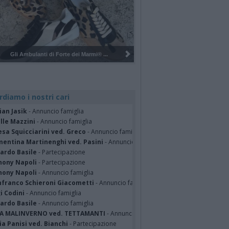
Pulizia del bosco del Rugareto a ...
rdiamo i nostri cari
ian Jasik
- Annuncio famiglia
lle Mazzini
- Annuncio famiglia
sa Squicciarini ved. Greco
- Annuncio famiglia
mentina Martinenghi ved. Pasini
- Annuncio famiglia
cardo Basile
- Partecipazione
hony Napoli
- Partecipazione
hony Napoli
- Annuncio famiglia
nfranco Schieroni Giacometti
- Annuncio famiglia
i Codini
- Annuncio famiglia
cardo Basile
- Annuncio famiglia
A MALINVERNO ved. TETTAMANTI
- Annuncio famiglia
a Panisi ved. Bianchi
- Partecipazione