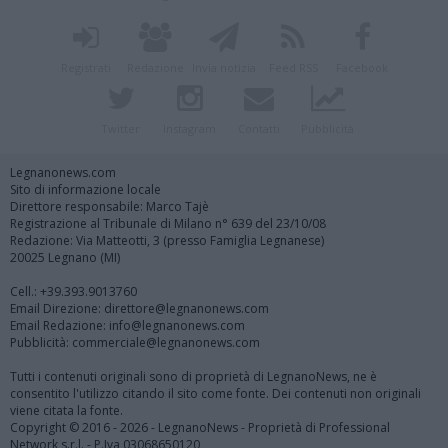
Registrati
Redazione
Invia notizia
Feed RSS
Facebook
Twitter
Instagram
Contatti
Pubblicità
Legnanonews.com
Sito di informazione locale
Direttore responsabile: Marco Tajè
Registrazione al Tribunale di Milano n° 639 del 23/10/08
Redazione: Via Matteotti, 3 (presso Famiglia Legnanese)
20025 Legnano (MI)
Cell.: +39.393.9013760
Email Direzione: direttore@legnanonews.com
Email Redazione: info@legnanonews.com
Pubblicità: commerciale@legnanonews.com
Tutti i contenuti originali sono di proprietà di LegnanoNews, ne è
consentito l'utilizzo citando il sito come fonte. Dei contenuti non originali
viene citata la fonte.
Copyright © 2016 - 2026 - LegnanoNews - Proprietà di Professional
Network s.r.l. - P.Iva 03068650120