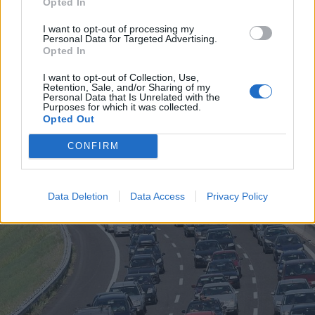
Opted In
I want to opt-out of processing my
Personal Data for Targeted Advertising.
Opted In
ECONOMIA
L’industria che resiste nell’Alto
I want to opt-out of Collection, Use,
Retention, Sale, and/or Sharing of my
Milanese. Spinta dal chimico-
Personal Data that Is Unrelated with the
plastico, ma l’export va ancora a
Purposes for which it was collected.
Opted Out
rilento
CONFIRM
Data Deletion
Data Access
Privacy Policy