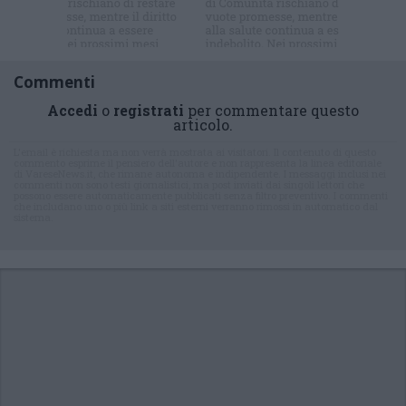
Commenti
Accedi
o
registrati
per commentare questo
articolo.
L'email è richiesta ma non verrà mostrata ai visitatori. Il contenuto di questo
commento esprime il pensiero dell'autore e non rappresenta la linea editoriale
di VareseNews.it, che rimane autonoma e indipendente. I messaggi inclusi nei
commenti non sono testi giornalistici, ma post inviati dai singoli lettori che
possono essere automaticamente pubblicati senza filtro preventivo. I commenti
che includano uno o più link a siti esterni verranno rimossi in automatico dal
sistema.