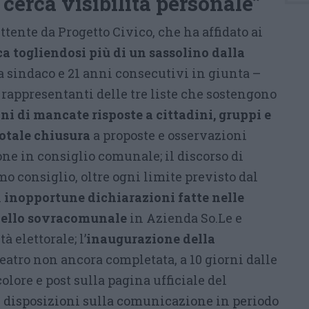
 cerca visibilità personale”
ttente da Progetto Civico, che ha affidato ai
a togliendosi più di un sassolino dalla
a sindaco e 21 anni consecutivi in giunta –
i rappresentanti delle tre liste che sostengono
ni di mancate risposte a cittadini, gruppi e
totale chiusura
a proposte e osservazioni
ne in consiglio comunale; il discorso di
mo consiglio, oltre ogni limite previsto dal
i
inopportune dichiarazioni fatte nelle
vello sovracomunale
in Azienda So.Le e
 elettorale; l’
inaugurazione della
 teatro non ancora completata, a 10 giorni dalle
colore e post sulla pagina ufficiale del
 disposizioni sulla comunicazione in periodo