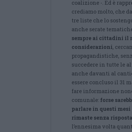
coalizione -. Ed è rapp
crediamo molto, che da
tre liste che lo sosten
anche serate tematiche
sempre ai cittadini il
considerazioni
, cerca
propagandistiche, senz
succedere in tutte le al
anche davanti al cantie
essere concluso il 31 
fare informazione nono
comunale:
forse sarebb
parlare in questi mesi 
rimaste senza rispost
l’ennesima volta quan