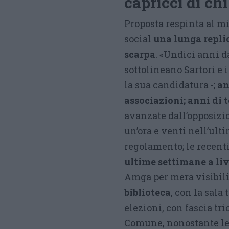
capricci di chi
Proposta respinta al mi
social
una lunga replic
scarpa
. «Undici anni d
sottolineano Sartori e 
la sua candidatura -;
an
associazioni; anni di 
avanzate dall’opposizio
un’ora e venti nell’ulti
regolamento; le recent
ultime settimane a li
Amga per mera visibilità
biblioteca
, con la sala
elezioni, con fascia tri
Comune, nonostante le