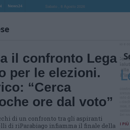
N
News24
Sabato , 8 Agosto 2026
ese
S
a il confronto Lega
o per le elezioni.
vico: “Cerca
 poche ore dal voto”
chi di un confronto tra gli aspiranti
I PIÙ
lli di riParabiago infiamma il finale della