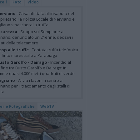
coli
Foto
Video
erviano
- Casa affittata all’insaputa del
prietario: la Polizia Locale di Nerviano e
liano smaschera la truffa
icurezza
- Scippo sul Sempione a
nano: denunciato un 21enne, decisivi i
mati delle telecamere
top alle truffe
- Tentata truffa telefonica
 finto maresciallo a Parabiago
usto Garolfo - Dairago
- Incendio al
fine tra Busto Garolfo e Dairago: in
mme quasi 4.000 metri quadrati di verde
egnano
- Al via i lavori in centro a
nano per il tracciamento degli stalli di
sta
lerie Fotografiche
WebTV