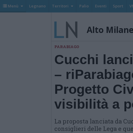
Menù
Legnano
Territori
Palio
Eventi
Sport
V
Alto Milan
PARABIAGO
Cucchi lanci
– riParabiag
Progetto Ci
visibilità a
La proposta lanciata da Cuc
consiglieri delle Lega e que