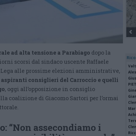
ale ad alta tensione a Parabiago
dopo la
Rico
iorni scorsi dal sindaco uscente Raffaele
Valt
a Lega alle prossime elezioni amministrative,
Ale
Giu
 aspiranti consiglieri del Carroccio e quelli
PIE
go
, oggi all’opposizione in consiglio
Gine
Gia
la coalizione di Giacomo Sartori per l’ormai
Cle
torale.
Mar
Achi
Tere
co: “Non assecondiamo i
Cle
Ric