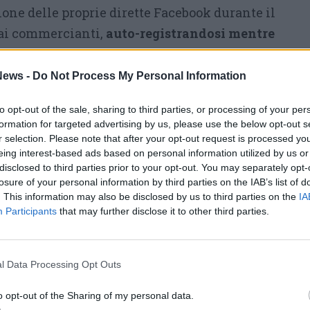
zione delle proprie dirette Facebook durante il
dai commercianti,
auto-registrandosi mentre
 sbeffeggianti
che non intendiamo ripetere
ndaco Giacomo Sartori intento a rispondere
ews -
Do Not Process My Personal Information
mo continuare. Tutto questo e altro ancora
to opt-out of the sale, sharing to third parties, or processing of your per
 della nostra città».
formation for targeted advertising by us, please use the below opt-out s
r selection. Please note that after your opt-out request is processed y
bbiamo deciso di non parlare – aggiungono da
eing interest-based ads based on personal information utilized by us or
ché abbiamo voluto evitare polemiche, perché
disclosed to third parties prior to your opt-out. You may separately opt-
losure of your personal information by third parties on the IAB’s list of
contare quello che serve per Parabiago
,
. This information may also be disclosed by us to third parties on the
IA
di investire ogni minuto a disposizione per
Participants
that may further disclose it to other third parties.
 confrontarci sui problemi. Ma dopo l’ultima
a direttamente, siamo costretti a dire basta.
l Data Processing Opt Outs
ilenzio elettorale abbiamo dovuto apprendere
su Facebook sulla pagina personale del
o opt-out of the Sharing of my personal data.