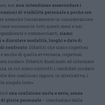
ro, noi
non intendiamo assecondare i
ccasioni di visibilità personale a poche ore
ere neanche lontanamente in considerazione
. Come successo in tutti questi mesi e nei
 Legambiente e commercianti,
siamo
 a discutere modalità, luoghi e date di
 di confronto
. Dibattiti che siano rispettosi
 e anche di quella avversaria, rispettosi
ata sindaco. Dibattiti finalizzati ad informare
zza, in cui siano coinvolti i candidati sindaco
le due coalizioni oppure, in alternativa, i
le singole liste».
ico è
una coalizione unita e seria, senza
 di gloria personale
– concludono dalla