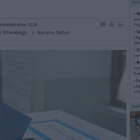
Arti
»
N
pro
amministrative 2026
Pog
»
S
RiParabiago
Giacomo Sartori
Leg
fil
»
S
con
»
B
con
fia
»
L
Leg
so
Gal