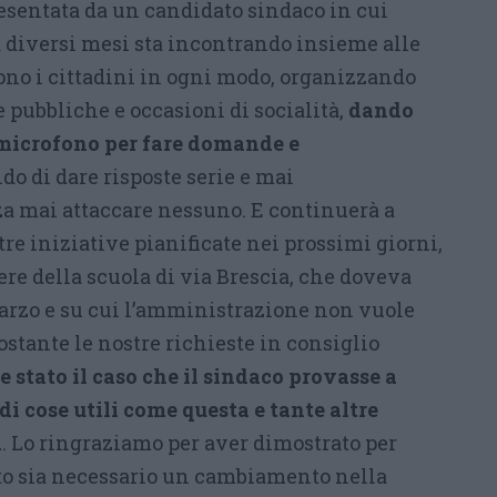
resentata da un candidato sindaco in cui
 diversi mesi sta incontrando insieme alle
gono i cittadini in ogni modo, organizzando
 pubbliche e occasioni di socialità,
dando
 microfono per fare domande e
ndo di dare risposte serie e mai
a mai attaccare nessuno. E continuerà a
tre iniziative pianificate nei prossimi giorni,
re della scuola di via Brescia, che doveva
marzo e su cui l’amministrazione non vuole
stante le nostre richieste in consiglio
e stato il caso che il sindaco provasse a
di cose utili come questa e tante altre
a
. Lo ringraziamo per aver dimostrato per
to sia necessario un cambiamento nella