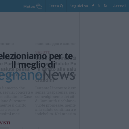
Cerca
Seguici su
Accedi
Meteo
elezioniamo per te
Il meglio di
 VISTI