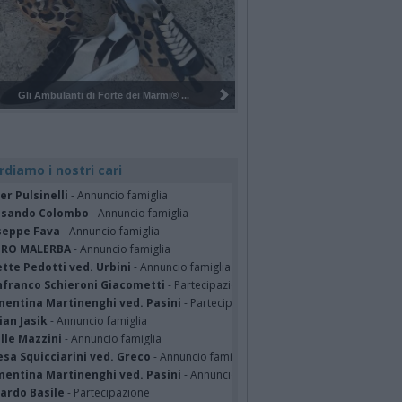
Pulizia del bosco del Rugareto a ...
rdiamo i nostri cari
er Pulsinelli
- Annuncio famiglia
ssando Colombo
- Annuncio famiglia
seppe Fava
- Annuncio famiglia
TRO MALERBA
- Annuncio famiglia
tte Pedotti ved. Urbini
- Annuncio famiglia
nfranco Schieroni Giacometti
- Partecipazione
mentina Martinenghi ved. Pasini
- Partecipazione
ian Jasik
- Annuncio famiglia
lle Mazzini
- Annuncio famiglia
sa Squicciarini ved. Greco
- Annuncio famiglia
mentina Martinenghi ved. Pasini
- Annuncio famiglia
cardo Basile
- Partecipazione