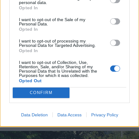
personal data.
Opted In
I want to opt-out of the Sale of my
Personal Data.
Opted In
I want to opt-out of processing my
Personal Data for Targeted Advertising.
Opted In
I want to opt-out of Collection, Use,
Retention, Sale, and/or Sharing of my
Personal Data that Is Unrelated with the
Purposes for which it was collected.
Opted Out
CONFIRM
CUGGIONO
Incendio nella notte a Cuggiono: in
Data Deletion
Data Access
Privacy Policy
fiamme il tetto di un’abitazione