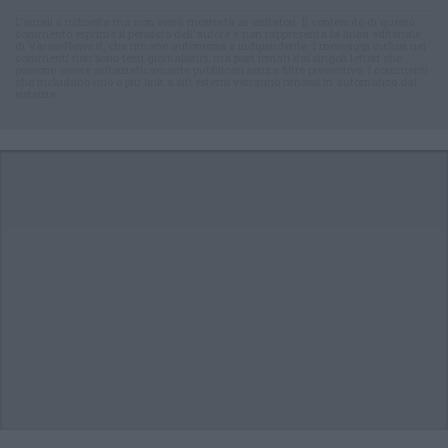
L'email è richiesta ma non verrà mostrata ai visitatori. Il contenuto di questo
commento esprime il pensiero dell'autore e non rappresenta la linea editoriale
di VareseNews.it, che rimane autonoma e indipendente. I messaggi inclusi nei
commenti non sono testi giornalistici, ma post inviati dai singoli lettori che
possono essere automaticamente pubblicati senza filtro preventivo. I commenti
che includano uno o più link a siti esterni verranno rimossi in automatico dal
sistema.