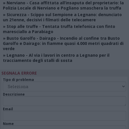
»
Nerviano
- Casa affittata all’insaputa del proprietario: la
Polizia Locale di Nerviano e Pogliano smaschera la truffa
»
Sicurezza
- Scippo sul Sempione a Legnano: denunciato
un 21enne, decisivi i filmati delle telecamere
»
Stop alle truffe
- Tentata truffa telefonica con finto
maresciallo a Parabiago
»
Busto Garolfo - Dairago
- Incendio al confine tra Busto
Garolfo e Dairago: in fiamme quasi 4.000 metri quadrati di
verde
»
Legnano
- Al via i lavori in centro a Legnano per il
tracciamento degli stalli di sosta
SEGNALA ERRORE
Tipo di problema
Descrizione
Email
Nome