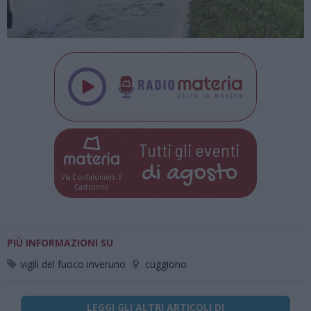
Tutti gli eventi
di
agosto
Via Confalonieri, 5
Castronno
PIÙ INFORMAZIONI SU
vigili del fuoco inveruno
cuggiono
LEGGI GLI ALTRI ARTICOLI DI