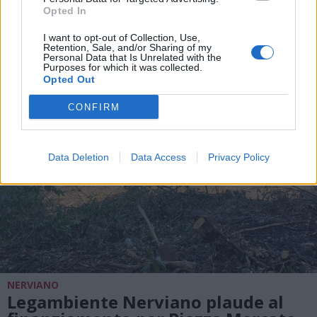
Opted In
ALTRE NOTIZIE DI NERVIANO
I want to opt-out of Collection, Use,
Retention, Sale, and/or Sharing of my
Personal Data that Is Unrelated with the
Purposes for which it was collected.
Opted Out
CONFIRM
Data Deletion
Data Access
Privacy Policy
NERVIANO
Legambiente Nerviano plaude al