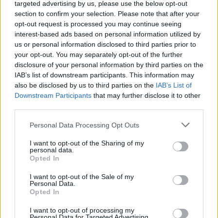
Accedi
o
registrati
per commentare questo
targeted advertising by us, please use the below opt-out
articolo.
section to confirm your selection. Please note that after your
L'email è richiesta ma non verrà mostrata ai visitatori. Il contenuto di questo
opt-out request is processed you may continue seeing
commento esprime il pensiero dell'autore e non rappresenta la linea editoriale
interest-based ads based on personal information utilized by
di VareseNews.it, che rimane autonoma e indipendente. I messaggi inclusi nei
commenti non sono testi giornalistici, ma post inviati dai singoli lettori che
us or personal information disclosed to third parties prior to
possono essere automaticamente pubblicati senza filtro preventivo. I commenti
che includano uno o più link a siti esterni verranno rimossi in automatico dal
your opt-out. You may separately opt-out of the further
sistema.
disclosure of your personal information by third parties on the
IAB’s list of downstream participants. This information may
also be disclosed by us to third parties on the
IAB’s List of
Downstream Participants
that may further disclose it to other
third parties.
Personal Data Processing Opt Outs
I want to opt-out of the Sharing of my
personal data.
Opted In
I want to opt-out of the Sale of my
Personal Data.
Opted In
I want to opt-out of processing my
Personal Data for Targeted Advertising.