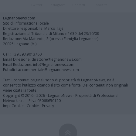
Twitter
Instagram
Contatti
Pubblicità
Legnanonews.com
Sito di informazione locale
Direttore responsabile: Marco Tajè
Registrazione al Tribunale di Milano n° 639 del 23/10/08
Redazione: Via Matteotti, 3 (presso Famiglia Legnanese)
20025 Legnano (MI)
Cell.: +39.393.9013760
Email Direzione: direttore@legnanonews.com
Email Redazione: info@legnanonews.com
Pubblicità: commerciale@legnanonews.com
Tutti i contenuti originali sono di proprietà di LegnanoNews, ne è
consentito l'utilizzo citando il sito come fonte. Dei contenuti non originali
viene citata la fonte.
Copyright © 2016 - 2026 - LegnanoNews - Proprietà di Professional
Network s.r.l. - P.Iva 03068650120
Imp. Cookie
-
Cookie
-
Privacy