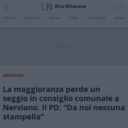
Alto Milanese
Home
News 24
Cerca
Palio
Comunità
Invia
ADV
NERVIANO
La maggioranza perde un
seggio in consiglio comunale a
Nerviano. Il PD: “Da noi nessuna
stampella”