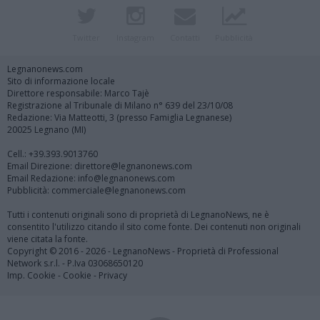
Twitter
Instagram
Contatti
Pubblicità
Legnanonews.com
Sito di informazione locale
Direttore responsabile: Marco Tajè
Registrazione al Tribunale di Milano n° 639 del 23/10/08
Redazione: Via Matteotti, 3 (presso Famiglia Legnanese)
20025 Legnano (MI)
Cell.: +39.393.9013760
Email Direzione: direttore@legnanonews.com
Email Redazione: info@legnanonews.com
Pubblicità: commerciale@legnanonews.com
Tutti i contenuti originali sono di proprietà di LegnanoNews, ne è
consentito l'utilizzo citando il sito come fonte. Dei contenuti non originali
viene citata la fonte.
Copyright © 2016 - 2026 - LegnanoNews - Proprietà di Professional
Network s.r.l. - P.Iva 03068650120
Imp. Cookie
-
Cookie
-
Privacy