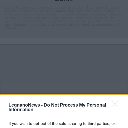
L'email è richiesta ma non verrà mostrata ai visitatori. Il contenuto di questo
commento esprime il pensiero dell'autore e non rappresenta la linea editoriale
di VareseNews.it, che rimane autonoma e indipendente. I messaggi inclusi nei
commenti non sono testi giornalistici, ma post inviati dai singoli lettori che
possono essere automaticamente pubblicati senza filtro preventivo. I commenti
che includano uno o più link a siti esterni verranno rimossi in automatico dal
sistema.
LegnanoNews -
Do Not Process My Personal
Information
If you wish to opt-out of the sale, sharing to third parties, or