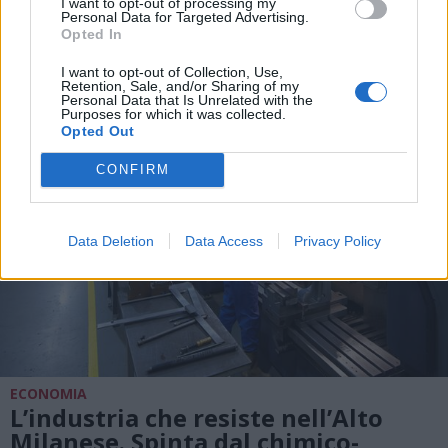
Lorenzo. Dove vedere le stelle
I want to opt-out of processing my
Personal Data for Targeted Advertising.
cadenti in Lombardia
Opted In
I want to opt-out of Collection, Use,
Retention, Sale, and/or Sharing of my
Personal Data that Is Unrelated with the
Purposes for which it was collected.
Opted Out
CONFIRM
Data Deletion
Data Access
Privacy Policy
ECONOMIA
L’industria che resiste nell’Alto
Milanese. Spinta dal chimico-