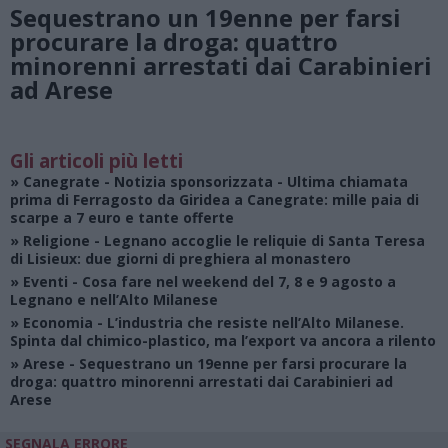
Sequestrano un 19enne per farsi
procurare la droga: quattro
minorenni arrestati dai Carabinieri
ad Arese
Gli articoli più letti
»
Canegrate - Notizia sponsorizzata
- Ultima chiamata
prima di Ferragosto da Giridea a Canegrate: mille paia di
scarpe a 7 euro e tante offerte
»
Religione
- Legnano accoglie le reliquie di Santa Teresa
di Lisieux: due giorni di preghiera al monastero
»
Eventi
- Cosa fare nel weekend del 7, 8 e 9 agosto a
Legnano e nell’Alto Milanese
»
Economia
- L’industria che resiste nell’Alto Milanese.
Spinta dal chimico-plastico, ma l’export va ancora a rilento
»
Arese
- Sequestrano un 19enne per farsi procurare la
droga: quattro minorenni arrestati dai Carabinieri ad
Arese
SEGNALA ERRORE