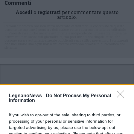
Commenti
Accedi
o
registrati
per commentare questo
articolo.
L'email è richiesta ma non verrà mostrata ai visitatori. Il contenuto di questo
commento esprime il pensiero dell'autore e non rappresenta la linea editoriale
di VareseNews.it, che rimane autonoma e indipendente. I messaggi inclusi nei
commenti non sono testi giornalistici, ma post inviati dai singoli lettori che
possono essere automaticamente pubblicati senza filtro preventivo. I commenti
che includano uno o più link a siti esterni verranno rimossi in automatico dal
sistema.
LegnanoNews -
Do Not Process My Personal
Information
If you wish to opt-out of the sale, sharing to third parties, or
processing of your personal or sensitive information for
targeted advertising by us, please use the below opt-out
section to confirm your selection. Please note that after your