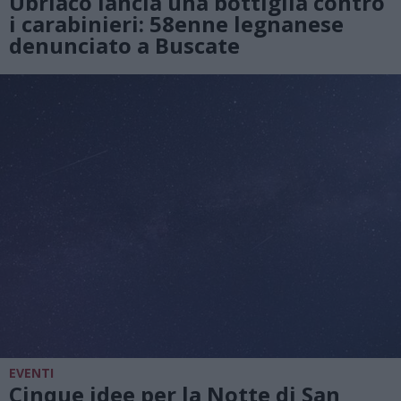
Ubriaco lancia una bottiglia contro
i carabinieri: 58enne legnanese
denunciato a Buscate
EVENTI
Cinque idee per la Notte di San