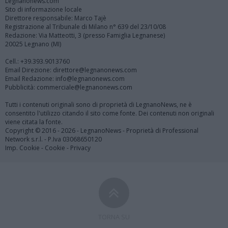
Legnanonews.com
Sito di informazione locale
Direttore responsabile: Marco Tajè
Registrazione al Tribunale di Milano n° 639 del 23/10/08
Redazione: Via Matteotti, 3 (presso Famiglia Legnanese)
20025 Legnano (MI)
Cell.: +39.393.9013760
Email Direzione: direttore@legnanonews.com
Email Redazione: info@legnanonews.com
Pubblicità: commerciale@legnanonews.com
Tutti i contenuti originali sono di proprietà di LegnanoNews, ne è
consentito l'utilizzo citando il sito come fonte. Dei contenuti non originali
viene citata la fonte.
Copyright © 2016 - 2026 - LegnanoNews - Proprietà di Professional
Network s.r.l. - P.Iva 03068650120
Imp. Cookie
-
Cookie
-
Privacy
TORNA SU