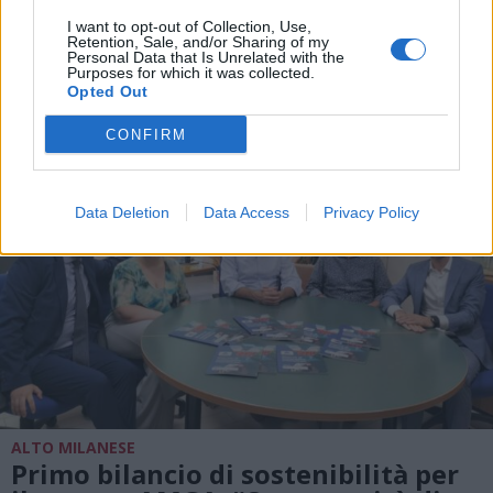
Rescaldina balla fino a notte con
I want to opt-out of Collection, Use,
Latinfiexpo
Retention, Sale, and/or Sharing of my
Personal Data that Is Unrelated with the
Purposes for which it was collected.
Opted Out
CONFIRM
Data Deletion
Data Access
Privacy Policy
ALTO MILANESE
Primo bilancio di sostenibilità per