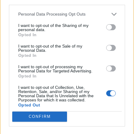
Commenti
third parties.
Accedi
o
registrati
per commentare questo
Personal Data Processing Opt Outs
articolo.
L'email è richiesta ma non verrà mostrata ai visitatori. Il contenuto di questo
I want to opt-out of the Sharing of my
commento esprime il pensiero dell'autore e non rappresenta la linea editoriale
personal data.
di VareseNews.it, che rimane autonoma e indipendente. I messaggi inclusi nei
Opted In
commenti non sono testi giornalistici, ma post inviati dai singoli lettori che
possono essere automaticamente pubblicati senza filtro preventivo. I commenti
che includano uno o più link a siti esterni verranno rimossi in automatico dal
I want to opt-out of the Sale of my
sistema.
Personal Data.
Opted In
I want to opt-out of processing my
Personal Data for Targeted Advertising.
Opted In
I want to opt-out of Collection, Use,
Retention, Sale, and/or Sharing of my
Personal Data that Is Unrelated with the
Purposes for which it was collected.
Opted Out
CONFIRM