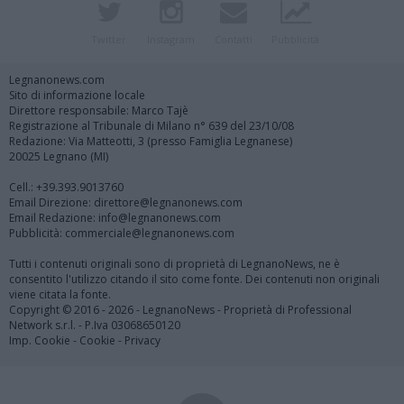
Twitter
Instagram
Contatti
Pubblicità
Legnanonews.com
Sito di informazione locale
Direttore responsabile: Marco Tajè
Registrazione al Tribunale di Milano n° 639 del 23/10/08
Redazione: Via Matteotti, 3 (presso Famiglia Legnanese)
20025 Legnano (MI)
Cell.: +39.393.9013760
Email Direzione: direttore@legnanonews.com
Email Redazione: info@legnanonews.com
Pubblicità: commerciale@legnanonews.com
Tutti i contenuti originali sono di proprietà di LegnanoNews, ne è
consentito l'utilizzo citando il sito come fonte. Dei contenuti non originali
viene citata la fonte.
Copyright © 2016 - 2026 - LegnanoNews - Proprietà di Professional
Network s.r.l. - P.Iva 03068650120
Imp. Cookie
-
Cookie
-
Privacy