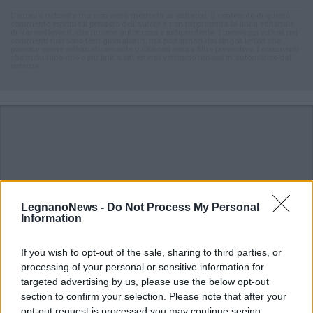
L'email è richiesta ma non verrà mostrata ai visitatori. Il contenuto di questo
commento esprime il pensiero dell'autore e non rappresenta la linea editoriale
di VareseNews.it, che rimane autonoma e indipendente. I messaggi inclusi nei
commenti non sono testi giornalistici, ma post inviati dai singoli lettori che
possono essere automaticamente pubblicati senza filtro preventivo. I commenti
che includano uno o più link a siti esterni verranno rimossi in automatico dal
sistema.
LegnanoNews -
Do Not Process My Personal
Information
If you wish to opt-out of the sale, sharing to third parties, or
processing of your personal or sensitive information for
targeted advertising by us, please use the below opt-out
section to confirm your selection. Please note that after your
opt-out request is processed you may continue seeing