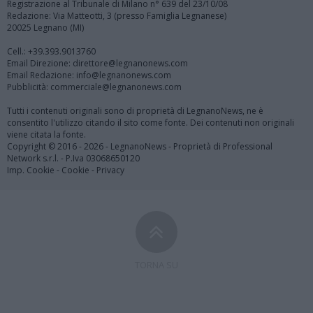
Registrazione al Tribunale di Milano n° 639 del 23/10/08
Redazione: Via Matteotti, 3 (presso Famiglia Legnanese)
20025 Legnano (MI)
Cell.: +39.393.9013760
Email Direzione: direttore@legnanonews.com
Email Redazione: info@legnanonews.com
Pubblicità: commerciale@legnanonews.com
Tutti i contenuti originali sono di proprietà di LegnanoNews, ne è
consentito l'utilizzo citando il sito come fonte. Dei contenuti non originali
viene citata la fonte.
Copyright © 2016 - 2026 - LegnanoNews - Proprietà di Professional
Network s.r.l. - P.Iva 03068650120
Imp. Cookie
-
Cookie
-
Privacy
TORNA SU