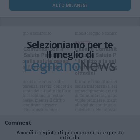
ALTO MILANESE
Selezioniamo per te
Il meglio di
Iscriviti alla
newsletter
Commenti
Accedi
o
registrati
per commentare questo
articolo.