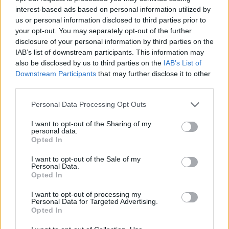
ALTRE NOTIZIE DI PARABIAGO
interest-based ads based on personal information utilized by
us or personal information disclosed to third parties prior to
your opt-out. You may separately opt-out of the further
disclosure of your personal information by third parties on the
IAB’s list of downstream participants. This information may
also be disclosed by us to third parties on the
IAB’s List of
Downstream Participants
that may further disclose it to other
third parties.
Personal Data Processing Opt Outs
I want to opt-out of the Sharing of my
personal data.
Opted In
I want to opt-out of the Sale of my
Personal Data.
Opted In
ALTO MILANESE
I want to opt-out of processing my
102mila euro raccolti e più di 1.200
Personal Data for Targeted Advertising.
Opted In
donatori: 8 progetti finanziati
grazie al crowdfunding della BCC