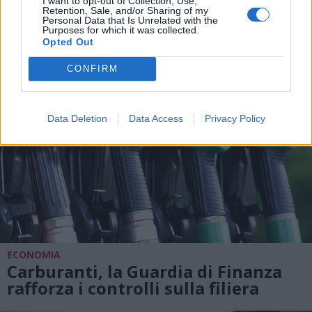
I want to opt-out of Collection, Use,
Retention, Sale, and/or Sharing of my
Personal Data that Is Unrelated with the
Purposes for which it was collected.
Opted Out
CONFIRM
Data Deletion
Data Access
Privacy Policy
ECONOMIA
Carburanti, la Guardia di Finanza
rafforza i controlli sulla filiera