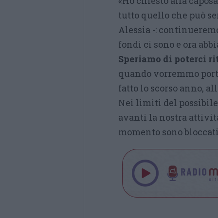
«Ho chiesto alla caposa
tutto quello che può se
Alessia -: continueremo 
fondi ci sono e ora abb
Speriamo di poterci r
quando vorremmo porta
fatto lo scorso anno, al
Nei limiti del possibil
avanti la nostra attivi
momento sono bloccati