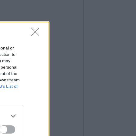
sonal or
ection to
ou may
 personal
out of the
 downstream
B’s List of