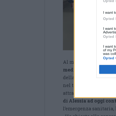
Opted 
I want t
Opted 
I want 
Advertis
Opted 
I want t
of my P
was col
Opted 
Al momento della cons
medici e gli infermier
della malattia, visibi
nel toccare con mano qu
attraverso la sua famig
di Alessia ad oggi cont
l’emergenza sanitaria, h