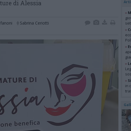
ture di Alessia
Arti
»
M
gio
efanoni
Sabrina Ceriotti
se
»
C
eco
Pol
»
E
ape
gia
»
L
Leg
so
»
S
in 
tra
Gal