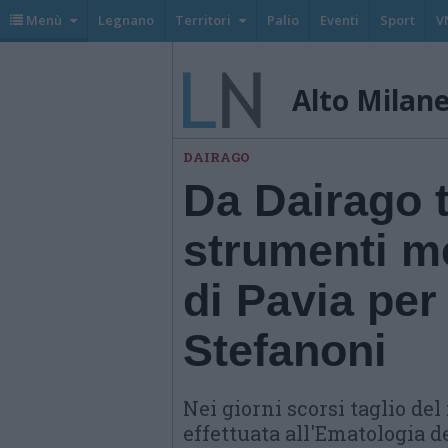
Menù
Legnano
Territori
Palio
Eventi
Sport
V
Alto Milan
DAIRAGO
Da Dairago tv
strumenti m
di Pavia per
Stefanoni
Nei giorni scorsi taglio de
effettuata all'Ematologia d