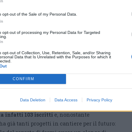
In
o opt-out of the Sale of my Personal Data.
In
to opt-out of processing my Personal Data for Targeted
ing.
In
o opt-out of Collection, Use, Retention, Sale, and/or Sharing
ersonal Data that Is Unrelated with the Purposes for which it
lected.
Out
egna dei materiali
erano presenti anche i
i che hanno curato Alessia
durante i mesi
CONFIRM
lmente emozionati nel ricordare la 23enne e
ello che anche da lassù è riuscita a fare
Data Deletion
Data Access
Privacy Policy
lia e gli amici.
L’associazione Le Sfumature
a infatti 103 iscritti
e, nonostante
a già tanti progetti in cantiere per il futuro: