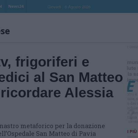
N
News24
Giovedi , 6 Agosto 2026
ese
S
, frigoriferi e
edici al San Matteo
 ricordare Alessia
l nastro metaforico per la donazione
I PIÙ
ell’Ospedale San Matteo di Pavia