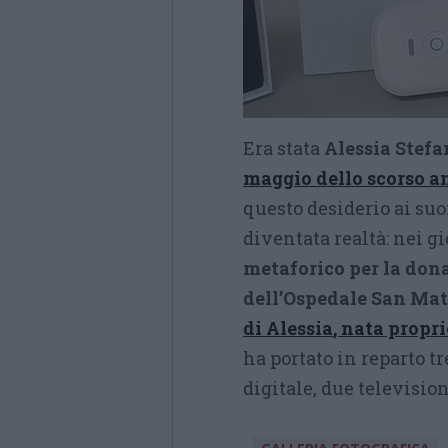
Era stata
Alessia Stef
maggio dello scorso a
questo desiderio ai suoi
diventata realtà: nei gi
metaforico per la don
dell’Ospedale San Mat
di Alessia
, nata propr
ha portato in reparto t
digitale, due televisioni