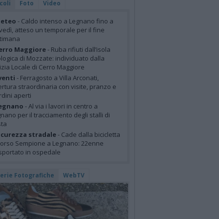
coli
Foto
Video
eteo
- Caldo intenso a Legnano fino a
vedì, atteso un temporale per il fine
ttimana
erro Maggiore
- Ruba rifiuti dall’isola
logica di Mozzate: individuato dalla
izia Locale di Cerro Maggiore
venti
- Ferragosto a Villa Arconati,
rtura straordinaria con visite, pranzo e
rdini aperti
egnano
- Al via i lavori in centro a
nano per il tracciamento degli stalli di
sta
icurezza stradale
- Cade dalla bicicletta
corso Sempione a Legnano: 22enne
sportato in ospedale
lerie Fotografiche
WebTV