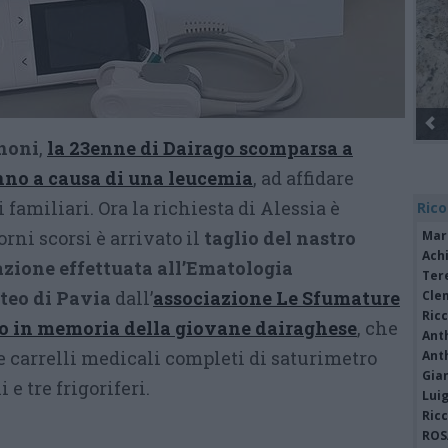
anoni
,
la 23enne di Dairago scomparsa a
nno a causa di una leucemia
, ad affidare
 familiari. Ora la richiesta di Alessia è
Rico
orni scorsi è arrivato il
taglio del nastro
Mar
Achi
azione effettuata all’Ematologia
Tere
teo di Pavia
dall’
associazione
Le Sfumature
Cle
Ric
io in memoria della giovane dairaghese
, che
Ant
re carrelli medicali completi di saturimetro
Ant
Gia
 e tre frigoriferi.
Luig
Ric
ROS