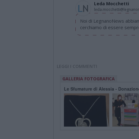
Leda Mocchetti
leda.mocchetti@legnan
Noi di LegnanoNews abbiamo
cerchiamo di essere sempre 
LEGGI I COMMENTI
GALLERIA FOTOGRAFICA
Le Sfumature di Alessia - Donazion