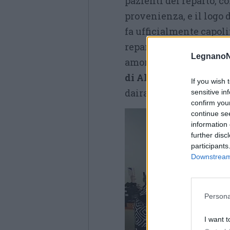
pazienti del reparto, co
provenienza, e il logo 
fa ufficialmente capoli
reparto che ha voluto r
LegnanoN
amore
donando alla ma
di Alessia
, simbolo tan
If you wish 
dairaghese ha saputo la
sensitive in
confirm you
continue se
information 
further disc
participants
Downstream 
Persona
I want t