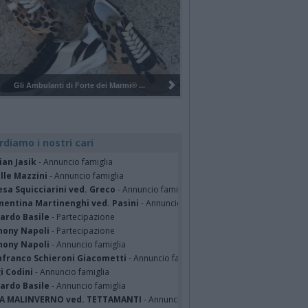
Pulizia del bosco del Rugareto a ...
rdiamo i nostri cari
ian Jasik
- Annuncio famiglia
lle Mazzini
- Annuncio famiglia
sa Squicciarini ved. Greco
- Annuncio famiglia
mentina Martinenghi ved. Pasini
- Annuncio famiglia
cardo Basile
- Partecipazione
hony Napoli
- Partecipazione
hony Napoli
- Annuncio famiglia
nfranco Schieroni Giacometti
- Annuncio famiglia
i Codini
- Annuncio famiglia
cardo Basile
- Annuncio famiglia
A MALINVERNO ved. TETTAMANTI
- Annuncio famiglia