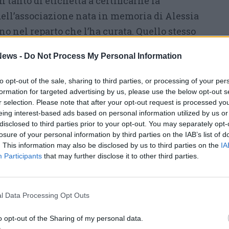
n tanto di etichetta a certificarne la
dell’associazione nata in memoria di Alessia
no nel reparto che l’ha curata. Quello stesso
icordarla e ringraziare il suo ultimo gesto di
ews -
Do Not Process My Personal Information
dre una collana con incisa una foto sua e
gibile della forza con cui la giovane
to opt-out of the sale, sharing to third parties, or processing of your per
sciare il segno in reparto.
formation for targeted advertising by us, please use the below opt-out s
r selection. Please note that after your opt-out request is processed y
eing interest-based ads based on personal information utilized by us or
disclosed to third parties prior to your opt-out. You may separately opt-
losure of your personal information by third parties on the IAB’s list of
. This information may also be disclosed by us to third parties on the
IA
Participants
that may further disclose it to other third parties.
l Data Processing Opt Outs
o opt-out of the Sharing of my personal data.