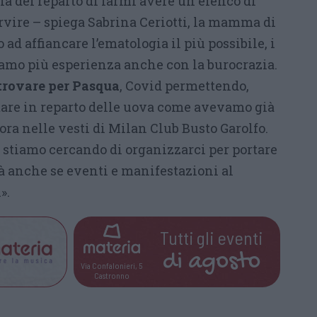
la del reparto di farmi avere un elenco di
rvire – spiega Sabrina Ceriotti, la mamma di
ad affiancare l’ematologia il più possibile, i
iamo più esperienza anche con la burocrazia.
itrovare per Pasqua
, Covid permettendo,
re in reparto delle uova come avevamo già
lora nelle vesti di Milan Club Busto Garolfo.
e stiamo cercando di organizzarci per portare
tà anche se eventi e manifestazioni al
».
Tutti gli eventi
di
agosto
Via Confalonieri, 5
Castronno