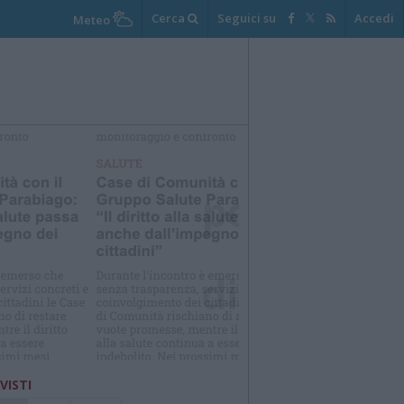
Cerca
Seguici su
Accedi
Meteo
elezioniamo per te
Il meglio di
 VISTI