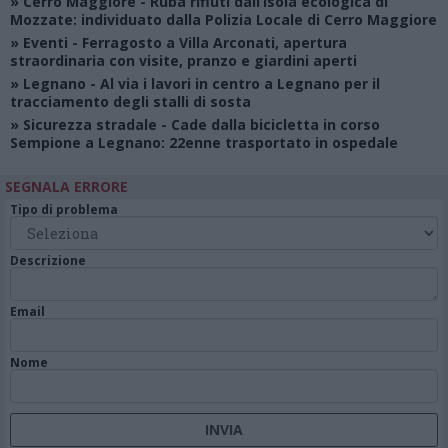
»
Cerro Maggiore
- Ruba rifiuti dall’isola ecologica di
Mozzate: individuato dalla Polizia Locale di Cerro Maggiore
»
Eventi
- Ferragosto a Villa Arconati, apertura
straordinaria con visite, pranzo e giardini aperti
»
Legnano
- Al via i lavori in centro a Legnano per il
tracciamento degli stalli di sosta
»
Sicurezza stradale
- Cade dalla bicicletta in corso
Sempione a Legnano: 22enne trasportato in ospedale
SEGNALA ERRORE
Tipo di problema
Descrizione
Email
Nome