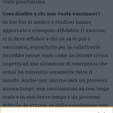
stata prontissima.
Cosa direbbe a chi non vuole vaccinarsi?
Se fior fior di medici e studiosi hanno
approvato e ritengono affidabile il vaccino,
ci si deve affidare a chi ne sa di più e
vaccinarsi, soprattutto per la collettività.
Dovrebbe essere visto come un dovere civico
rispetto ad una situazione di emergenza che
ormai ha coinvolto veramente tutto il
mondo. Anche così uscirne sarà un processo
ancora lungo: una vaccinazioni su così larga
scala e in così breve tempo è un processo
difficile da attuare, se dalla popolazione non