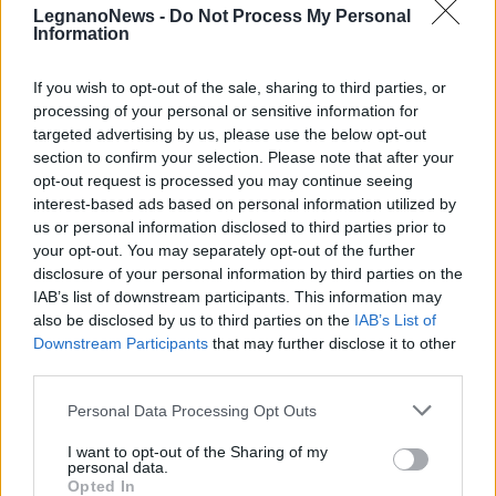
ci sarà un certo tipo di risposta non
LegnanoNews -
Do Not Process My Personal
riusciremo a raggiungere l’obiettivo.
Information
If you wish to opt-out of the sale, sharing to third parties, or
processing of your personal or sensitive information for
targeted advertising by us, please use the below opt-out
section to confirm your selection. Please note that after your
opt-out request is processed you may continue seeing
interest-based ads based on personal information utilized by
Tutti gli eventi
us or personal information disclosed to third parties prior to
your opt-out. You may separately opt-out of the further
di
agosto
disclosure of your personal information by third parties on the
Via Confalonieri, 5
Castronno
IAB’s list of downstream participants. This information may
also be disclosed by us to third parties on the
IAB’s List of
Downstream Participants
that may further disclose it to other
Leda Mocchetti
third parties.
leda.mocchetti@legnanonews.com
Personal Data Processing Opt Outs
Noi di LegnanoNews abbiamo a cuore l'informazione del
nostro territorio e cerchiamo di essere sempre in prima
I want to opt-out of the Sharing of my
personal data.
linea per informarvi in modo puntuale.
Opted In