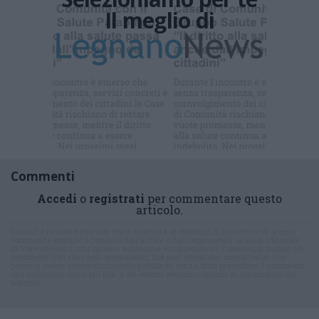
Il meglio di
Iscriviti alla
newsletter
Commenti
Accedi
o
registrati
per commentare questo
articolo.
L'email è richiesta ma non verrà mostrata ai visitatori. Il contenuto di questo
commento esprime il pensiero dell'autore e non rappresenta la linea editoriale
di VareseNews.it, che rimane autonoma e indipendente. I messaggi inclusi nei
commenti non sono testi giornalistici, ma post inviati dai singoli lettori che
possono essere automaticamente pubblicati senza filtro preventivo. I commenti
che includano uno o più link a siti esterni verranno rimossi in automatico dal
sistema.