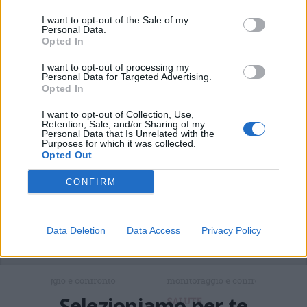
LEGGI ANCHE
I want to opt-out of the Sale of my
Personal Data.
PARABIAGO
Mattarella premia Alessia Lai, la
Opted In
ricercatrice di Parabiago che ha isolato il virus
I want to opt-out of processing my
PARABIAGO
Ha isolato il virus, la ricercatrice Alessia
Personal Data for Targeted Advertising.
Lai “Cavaliere al Merito”
Opted In
Alessia, la ricercatrice che ha isolato il virus: «Primo
passo per combatterlo»
I want to opt-out of Collection, Use,
Retention, Sale, and/or Sharing of my
Personal Data that Is Unrelated with the
PIÙ INFORMAZIONI SU
Purposes for which it was collected.
Opted Out
vaccino anti covid
alessia lai
parabiago
CONFIRM
LEGGI GLI ALTRI ARTICOLI DI
ALTO MILANESE
Data Deletion
Data Access
Privacy Policy
Selezioniamo per te