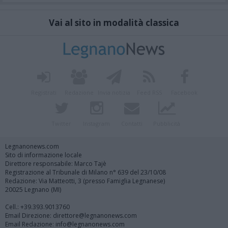
Vai al sito in modalità classica
Registrati
Redazione
Invia notizia
Feed RSS
Facebook
Twitter
Instagram
Contatti
Pubblicità
Legnanonews.com
Sito di informazione locale
Direttore responsabile: Marco Tajè
Registrazione al Tribunale di Milano n° 639 del 23/10/08
Redazione: Via Matteotti, 3 (presso Famiglia Legnanese)
20025 Legnano (MI)
Cell.: +39.393.9013760
Email Direzione: direttore@legnanonews.com
Email Redazione: info@legnanonews.com