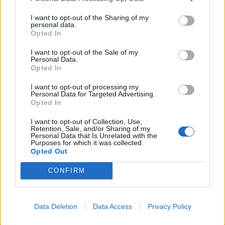
I want to opt-out of the Sharing of my
personal data.
Opted In
I want to opt-out of the Sale of my
Personal Data.
Opted In
I want to opt-out of processing my
Personal Data for Targeted Advertising.
Opted In
I want to opt-out of Collection, Use,
CERRO MAGGIORE
Retention, Sale, and/or Sharing of my
70 anni fa la tragedia di Marcinelle.
Personal Data that Is Unrelated with the
Purposes for which it was collected.
Anche Fratelli d’Italia Cerro
Opted Out
Maggiore alle commemorazioni in
Belgio
CONFIRM
Data Deletion
Data Access
Privacy Policy