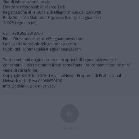
Sito di informazione locale
Direttore responsabile: Marco Tajè
Registrazione al Tribunale di Milano n° 639 del 23/10/08
Redazione: Via Matteotti, 3 (presso Famiglia Legnanese)
20025 Legnano (MI)
Cell.: +39.393.9013760
Email Direzione: direttore@legnanonews.com
Email Redazione: info@legnanonews.com
Pubblicità: commerciale@legnanonews.com
Tutti i contenuti originali sono di proprietà di LegnanoNews, ne è
consentito l'utilizzo citando il sito come fonte. Dei contenuti non originali
viene citata la fonte.
Copyright © 2016 - 2026 - LegnanoNews - Proprietà di Professional
Network s.r.l. - P.Iva 03068650120
Imp. Cookie
-
Cookie
-
Privacy
TORNA SU