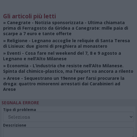
Gli articoli più letti
»
Canegrate - Notizia sponsorizzata
- Ultima chiamata
prima di Ferragosto da Giridea a Canegrate: mille paia di
scarpe a 7 euro e tante offerte
»
Religione
- Legnano accoglie le reliquie di Santa Teresa
di Lisieux: due giorni di preghiera al monastero
»
Eventi
- Cosa fare nel weekend del 7, 8 e 9 agosto a
Legnano e nell’Alto Milanese
»
Economia
- L’industria che resiste nell’Alto Milanese.
Spinta dal chimico-plastico, ma l’export va ancora a rilento
»
Arese
- Sequestrano un 19enne per farsi procurare la
droga: quattro minorenni arrestati dai Carabinieri ad
Arese
SEGNALA ERRORE
Tipo di problema
Descrizione