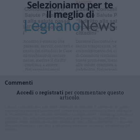
Selezioniamo per te
Il meglio di
Iscriviti alla
newsletter
Commenti
Accedi
o
registrati
per commentare questo
articolo.
L'email è richiesta ma non verrà mostrata ai visitatori. Il contenuto di questo
commento esprime il pensiero dell'autore e non rappresenta la linea editoriale
di VareseNews.it, che rimane autonoma e indipendente. I messaggi inclusi nei
commenti non sono testi giornalistici, ma post inviati dai singoli lettori che
possono essere automaticamente pubblicati senza filtro preventivo. I commenti
che includano uno o più link a siti esterni verranno rimossi in automatico dal
sistema.