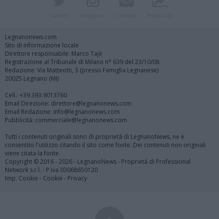
Twitter
Instagram
Contatti
Pubblicità
Legnanonews.com
Sito di informazione locale
Direttore responsabile: Marco Tajè
Registrazione al Tribunale di Milano n° 639 del 23/10/08
Redazione: Via Matteotti, 3 (presso Famiglia Legnanese)
20025 Legnano (MI)
Cell.: +39.393.9013760
Email Direzione: direttore@legnanonews.com
Email Redazione: info@legnanonews.com
Pubblicità: commerciale@legnanonews.com
Tutti i contenuti originali sono di proprietà di LegnanoNews, ne è
consentito l'utilizzo citando il sito come fonte. Dei contenuti non originali
viene citata la fonte.
Copyright © 2016 - 2026 - LegnanoNews - Proprietà di Professional
Network s.r.l. - P.Iva 03068650120
Imp. Cookie
-
Cookie
-
Privacy