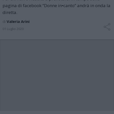
pagina di facebook “Donne in•canto” andrà in onda la
diretta.
di
Valeria Arini
01 Luglio 2020