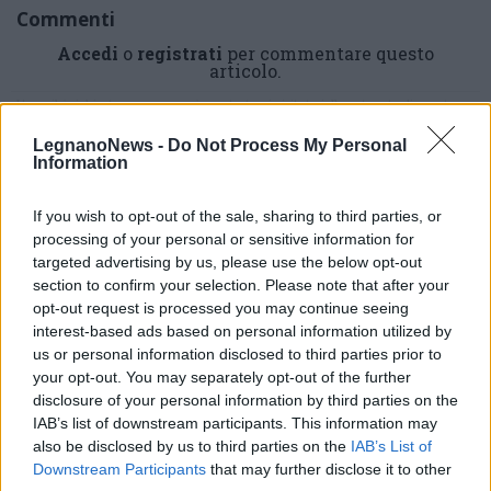
Commenti
Accedi
o
registrati
per commentare questo
articolo.
L'email è richiesta ma non verrà mostrata ai visitatori. Il contenuto di questo
commento esprime il pensiero dell'autore e non rappresenta la linea editoriale
di VareseNews.it, che rimane autonoma e indipendente. I messaggi inclusi nei
commenti non sono testi giornalistici, ma post inviati dai singoli lettori che
LegnanoNews -
Do Not Process My Personal
possono essere automaticamente pubblicati senza filtro preventivo. I commenti
Information
che includano uno o più link a siti esterni verranno rimossi in automatico dal
sistema.
If you wish to opt-out of the sale, sharing to third parties, or
processing of your personal or sensitive information for
targeted advertising by us, please use the below opt-out
section to confirm your selection. Please note that after your
opt-out request is processed you may continue seeing
interest-based ads based on personal information utilized by
us or personal information disclosed to third parties prior to
your opt-out. You may separately opt-out of the further
disclosure of your personal information by third parties on the
IAB’s list of downstream participants. This information may
also be disclosed by us to third parties on the
IAB’s List of
Downstream Participants
that may further disclose it to other