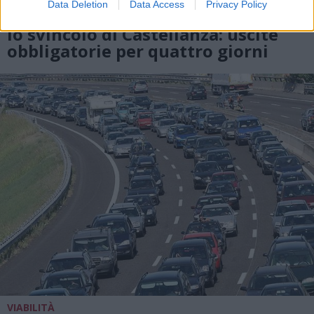
AUTOLAGHI
Data Deletion
Data Access
Privacy Policy
A8 Milano-Varese, chiuso di notte
lo svincolo di Castellanza: uscite
obbligatorie per quattro giorni
VIABILITÀ