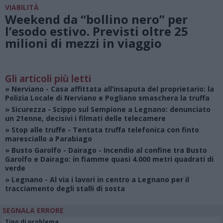
VIABILITÀ
Weekend da “bollino nero” per
l’esodo estivo. Previsti oltre 25
milioni di mezzi in viaggio
Gli articoli più letti
»
Nerviano
- Casa affittata all’insaputa del proprietario: la
Polizia Locale di Nerviano e Pogliano smaschera la truffa
»
Sicurezza
- Scippo sul Sempione a Legnano: denunciato
un 21enne, decisivi i filmati delle telecamere
»
Stop alle truffe
- Tentata truffa telefonica con finto
maresciallo a Parabiago
»
Busto Garolfo - Dairago
- Incendio al confine tra Busto
Garolfo e Dairago: in fiamme quasi 4.000 metri quadrati di
verde
»
Legnano
- Al via i lavori in centro a Legnano per il
tracciamento degli stalli di sosta
SEGNALA ERRORE
Tipo di problema