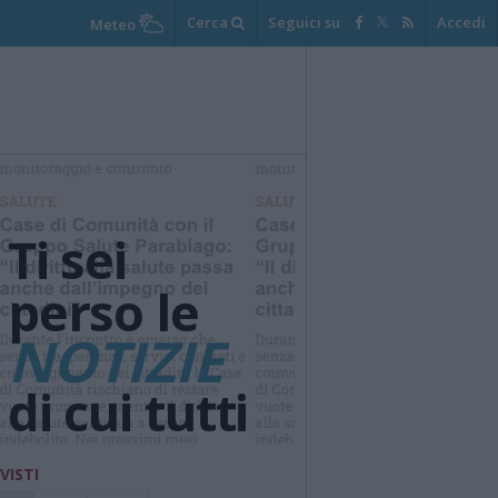
Cerca
Seguici su
Accedi
Meteo
Ti sei
perso le
NOTIZIE
di cui tutti
parlano ?
 VISTI