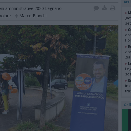
Arti
oni amministrative 2020 Legnano
»
M
olare
Marco Bianchi
gio
se
»
C
eco
Pol
»
E
ape
gia
»
L
Leg
so
»
S
in 
tra
Gal