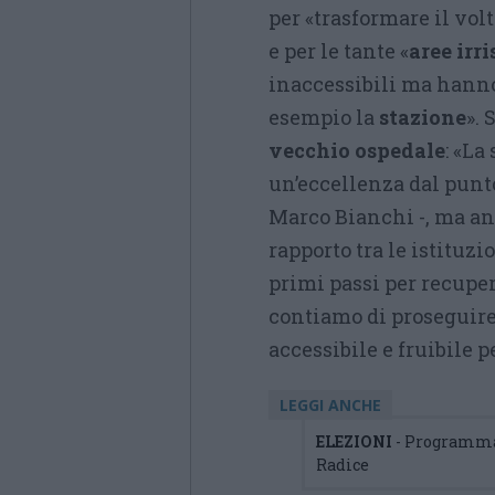
per «trasformare il volt
e per le tante «
aree irri
inaccessibili ma hanno
esempio la
stazione
». 
vecchio ospedale
: «La
un’eccellenza dal punto
Marco Bianchi -, ma an
rapporto tra le istituzio
primi passi per recuper
contiamo di proseguire 
accessibile e fruibile pe
LEGGI ANCHE
ELEZIONI
- Programma 
Radice