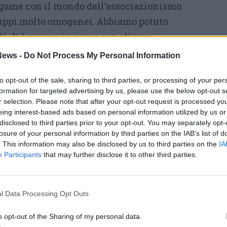
 legame con il mondo dell’associazionismo
ruppi molto omogenei. Abbiamo potuto
tà di lavorare insieme con stima e
bbiamo ritenuto più corretto per l’elettorato
ews -
Do Not Process My Personal Information
 abbiamo optato per una lista di 11 donne e 13
to opt-out of the sale, sharing to third parties, or processing of your per
 ed esperienze professionali e in campo
formation for targeted advertising by us, please use the below opt-out s
 anche artistico e culturale».
r selection. Please note that after your opt-out request is processed y
eing interest-based ads based on personal information utilized by us or
Legnano Popolare alla coalizione di
disclosed to third parties prior to your opt-out. You may separately opt-
losure of your personal information by third parties on the IAB’s list of
ortato in dote una particolare
attenzione alle
. This information may also be disclosed by us to third parties on the
IA
o resi conto che questo tema da troppi anni è
Participants
that may further disclose it to other third parties.
ga il capolista -: quando un cittadino si
 cui vive è poco curata può sembrare una
l Data Processing Opt Outs
à è fondamentale». Per questo la lista punta
oro urbano» e «sulla
cura di vicinato
», una
o opt-out of the Sharing of my personal data.
controllo di vicinato alla cura della città da