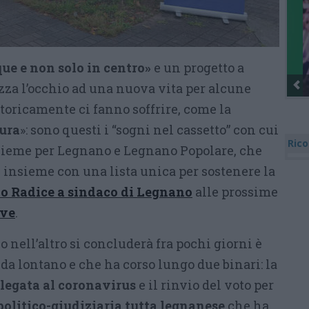
ue e non solo in centro»
e un progetto a
zza l’occhio ad una nuova vita per alcune
toricamente ci fanno soffrire, come la
ura
»: sono questi i “sogni nel cassetto” con cui
Rico
ieme per Legnano e Legnano Popolare, che
 insieme con una lista unica per sostenere la
o Radice a sindaco di Legnano
alle prossime
ive
.
 nell’altro si concluderà fra pochi giorni è
a lontano e che ha corso lungo due binari: la
e legata al coronavirus
e il rinvio del voto per
 politico-giudiziaria tutta legnanese
che ha