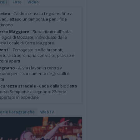
coli
Foto
Video
eteo
- Caldo intenso a Legnano fino a
vedì, atteso un temporale per il fine
ttimana
erro Maggiore
- Ruba rifiuti dall’isola
logica di Mozzate: individuato dalla
izia Locale di Cerro Maggiore
venti
- Ferragosto a Villa Arconati,
rtura straordinaria con visite, pranzo e
rdini aperti
egnano
- Al via i lavori in centro a
nano per il tracciamento degli stalli di
sta
icurezza stradale
- Cade dalla bicicletta
corso Sempione a Legnano: 22enne
sportato in ospedale
lerie Fotografiche
WebTV