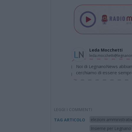
Leda Mocchetti
leda.mocchetti@legnan
Noi di LegnanoNews abbiamo
cerchiamo di essere sempre 
LEGGI I COMMENTI
elezioni amministrati
TAG ARTICOLO
Insieme per Legnano