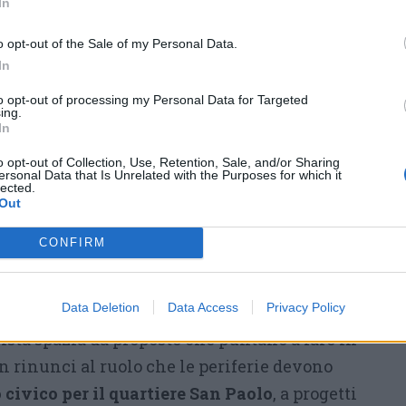
In
collaborazione dei cittadini e incentivando
o opt-out of the Sale of my Personal Data.
merciali a cooperare con il Comune per
In
nzione e riportare i problemi». Poi
to opt-out of processing my Personal Data for Targeted
orie più fragili con la regola dell’ABCD
, che
ing.
In
, ciclisti disabili (perché «vedere le cose dal
 più difficoltà è il modo migliore per fare in
o opt-out of Collection, Use, Retention, Sale, and/or Sharing
ersonal Data that Is Unrelated with the Purposes for which it
a loro misura e quindi di conseguenza a misura
lected.
Out
one di un
disability manager
, ovvero «un
parte della macchina comunale, conosce in
CONFIRM
a normativa ed ha una particolare attenzione
rire fondi ad hoc».
Data Deletion
Data Access
Privacy Policy
 lista spazia da proposte che puntano a fare in
rinunci al ruolo che le periferie devono
 civico per il quartiere San Paolo
, a progetti