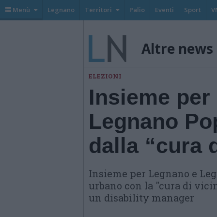
Menù
Legnano
Territori
Palio
Eventi
Sport
V
Altre news
ELEZIONI
Insieme per
Legnano Pop
dalla “cura 
Insieme per Legnano e Leg
urbano con la "cura di vicin
un disability manager