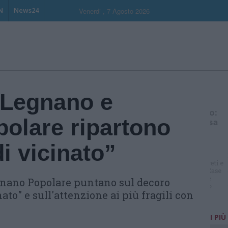
N
News24
Venerdi , 7 Agosto 2026
 Legnano e
olare ripartono
di vicinato”
nano Popolare puntano sul decoro
ato" e sull'attenzione ai più fragili con
I PIÙ