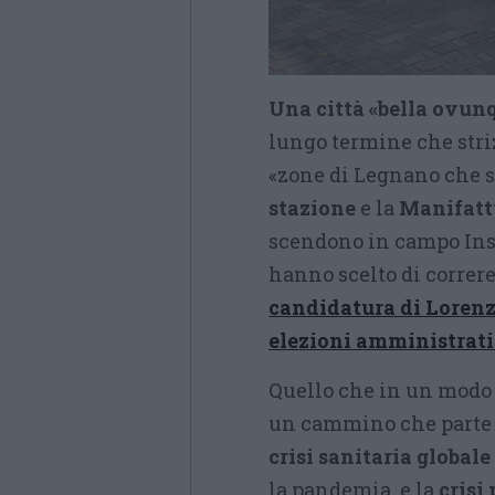
Una città «bella ovunq
lungo termine che stri
«zone di Legnano che s
stazione
e la
Manifatt
scendono in campo Ins
hanno scelto di correre
candidatura di Lorenz
elezioni amministrat
Quello che in un modo o
un cammino che parte d
crisi sanitaria global
la pandemia, e la
crisi