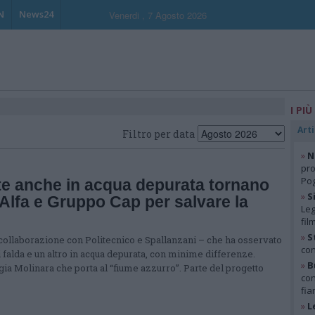
N
News24
Venerdi , 7 Agosto 2026
I PIÙ
Arti
Filtro per data
»
N
pro
Pog
ate anche in acqua depurata tornano
»
S
i Alfa e Gruppo Cap per salvare la
Leg
fil
»
S
 collaborazione con Politecnico e Spallanzani – che ha osservato
con
di falda e un altro in acqua depurata, con minime differenze.
»
B
gia Molinara che porta al “fiume azzurro”. Parte del progetto
con
fia
»
L