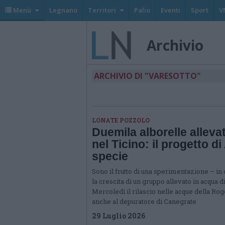
Menù
Legnano
Territori
Palio
Eventi
Sport
V
Archivio
ARCHIVIO DI "VARESOTTO"
LONATE POZZOLO
Duemila alborelle allev
nel Ticino: il progetto d
specie
Sono il frutto di una sperimentazione – in
la crescita di un gruppo allevato in acqua 
Mercoledì il rilascio nelle acque della Rog
anche al depuratore di Canegrate
29 Luglio 2026