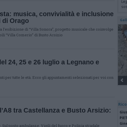
Leg
so
festa: musica, convivialità e inclusione
i di Orago
Gal
a l’esibizione di “Villa Sonora”, progetto musicale che coinvolge
ili “Villa Comerio” di Busto Arsizio
l 24, 25 e 26 luglio a Legnano e
i per tutte le età. Ecco gli appuntamenti selezionati per voi con
Gli
Rico
l’A8 tra Castellanza e Busto Arsizio:
Giu
PIE
Gine
. Sul posto ambulanze, Vigili del fuoco e Polizia stradale