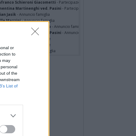
nfranco Schieroni Giacometti
- Partecipazione
mentina Martinenghi ved. Pasini
- Partecipazione
ian Jasik
- Annuncio famiglia
lle Mazzini
- Annuncio famiglia
sa Squicciarini ved. Greco
- Annuncio famiglia
mentina Martinenghi ved. Pasini
- Annuncio famiglia
cardo Basile
- Partecipazione
hony Napoli
- Partecipazione
sonal or
hony Napoli
- Annuncio famiglia
ection to
ou may
 personal
out of the
 downstream
B’s List of