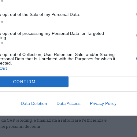
tria: il fondo Estrella Group pronto a
In
o opt-out of the Sale of my Personal Data.
l passaggio del 51% delle quote al fondo internazionale che
In
o Arsizio, mentre il duo Ferrara e Giovanditti è già al lavoro per
prossimo torneo di Serie D
to opt-out of processing my Personal Data for Targeted
ing.
In
o opt-out of Collection, Use, Retention, Sale, and/or Sharing
 band al Buscadero Day di Ternate
ersonal Data that Is Unrelated with the Purposes for which it
lected.
gnato da Gianfranco D’Adda, Joselito Carboni, Viki Ferrara, Dan
Out
i brani dall’ultimo album “L’improvviso”
CONFIRM
a a Castellanza: un anno di lavori. Si
Data Deletion
Data Access
Privacy Policy
 e corso Matteotti
 da CAP Holding, è finalizzata a rafforzare l’efficienza e
e nei prossimi decenni