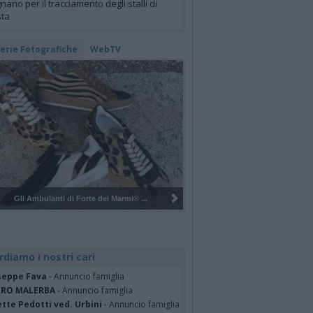
nano per il tracciamento degli stalli di
sta
lerie Fotografiche
WebTV
 Ambulanti di Forte dei Marmi® ...
Pulizia del bosco del Rugareto a 
rdiamo i nostri cari
seppe Fava
- Annuncio famiglia
TRO MALERBA
- Annuncio famiglia
tte Pedotti ved. Urbini
- Annuncio famiglia