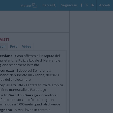
Cerca
Seguici su
Accedi
Meteo
 VISTI
coli
Foto
Video
erviano
- Casa affittata all’insaputa del
prietario: la Polizia Locale di Nerviano e
liano smaschera la truffa
icurezza
- Scippo sul Sempione a
nano: denunciato un 21enne, decisivi i
mati delle telecamere
top alle truffe
- Tentata truffa telefonica
 finto maresciallo a Parabiago
usto Garolfo - Dairago
- Incendio al
fine tra Busto Garolfo e Dairago: in
mme quasi 4.000 metri quadrati di verde
egnano
- Al via i lavori in centro a