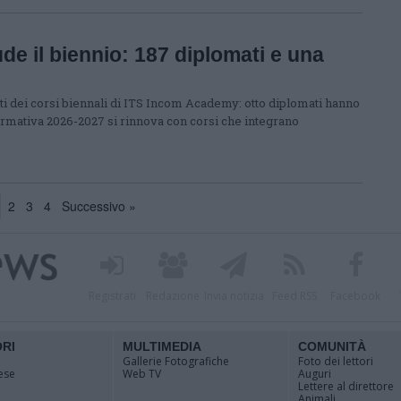
e il biennio: 187 diplomati e una
enti dei corsi biennali di ITS Incom Academy: otto diplomati hanno
ormativa 2026-2027 si rinnova con corsi che integrano
2
3
4
Successivo »
Registrati
Redazione
Invia notizia
Feed RSS
Facebook
ORI
MULTIMEDIA
COMUNITÀ
Gallerie Fotografiche
Foto dei lettori
ese
Web TV
Auguri
Lettere al direttore
Animali