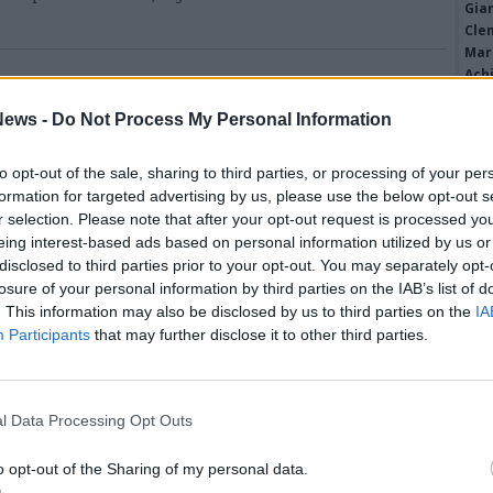
Gia
Cle
Mar
Achi
 a Solbiate Olona: inseguimento da
Tere
Cle
ews -
Do Not Process My Personal Information
, tre arresti
Ric
opo aver percorso i comuni tra Solbiate Olona e Castellanza, sono
Ant
to opt-out of the sale, sharing to third parties, or processing of your per
 tentato di scappare, effettuando manovre pericolose, speronando le
Ant
formation for targeted advertising by us, please use the below opt-out s
ntro un operatore
r selection. Please note that after your opt-out request is processed y
eing interest-based ads based on personal information utilized by us or
disclosed to third parties prior to your opt-out. You may separately opt-
losure of your personal information by third parties on the IAB’s list of
 stazione Nord di Busto Arsizio: un
. This information may also be disclosed by us to third parties on the
IA
erà alla nuova piazza Mercato
Participants
that may further disclose it to other third parties.
lla fase operativa del progetto FILI, il piano di rigenerazione
 a ridisegnare uno dei principali ingressi della città
l Data Processing Opt Outs
o opt-out of the Sharing of my personal data.