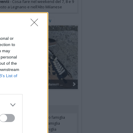
venti
- Cosa fare nel weekend del 7, 8 e 9
sto a Legnano e nell’Alto Milanese
lerie Fotografiche
WebTV
sonal or
ection to
ou may
 personal
out of the
 downstream
B’s List of
Gli Ambulanti di Forte dei Marmi® ...
rdiamo i nostri cari
RIELE MASSINISSA
- Annuncio famiglia
ZO STEFANONI
- Annuncio famiglia
STINO BOSSI
- Annuncio famiglia