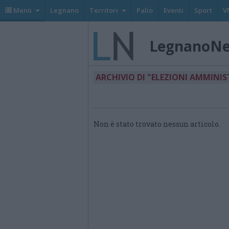
Menù
Legnano
Territori
Palio
Eventi
Sport
V
LegnanoN
ARCHIVIO DI "ELEZIONI AMMINIS
Non è stato trovato nessun articolo.