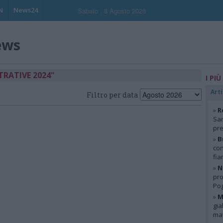
N
News24
Sabato , 8 Agosto 2026
ews
TRATIVE 2024"
I PIÙ
Arti
Filtro per data
»
R
San
pre
»
B
con
fia
»
N
pro
Pog
»
M
gia
mat