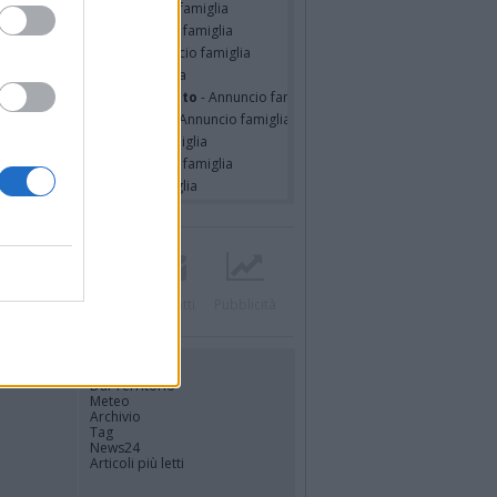
udio Dal Medico
- Annuncio famiglia
ondo SPIANTINI
- Annuncio famiglia
o Pasquale Assetti
- Annuncio famiglia
o Pacitti
- Annuncio famiglia
erina Martini ved. Cecconato
- Annuncio famiglia
nelia Masini Ved. Pagani
- Annuncio famiglia
er Pulsinelli
- Annuncio famiglia
ssando Colombo
- Annuncio famiglia
seppe Fava
- Annuncio famiglia
Twitter
Instagram
Contatti
Pubblicità
UTILITÀ
Dal Territorio
Meteo
Archivio
Tag
News24
Articoli più letti