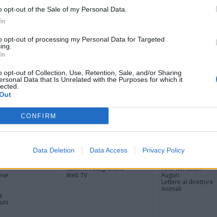
Cla
o opt-out of the Sale of my Personal Data.
Edm
In
Nin
Mari
to opt-out of processing my Personal Data for Targeted
Alv
ing.
Cor
In
Valt
Ale
o opt-out of Collection, Use, Retention, Sale, and/or Sharing
ersonal Data that Is Unrelated with the Purposes for which it
Giu
lected.
Out
CONFIRM
Registrati
Redazione
Invia notizia
Feed RSS
Facebook
Data Deletion
Data Access
Privacy Policy
ORI
MULTIMEDIA
COMUNITÀ
Gallerie Fotografiche
Foto dei lettori
ese
Web TV
Auguri
Lettere al direttore
Animali
a
muni