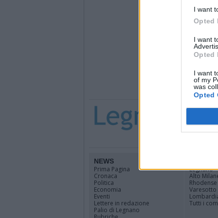
I want t
Opted 
I want 
Advertis
Opted 
I want t
of my P
was col
Opted 
NEWS
TERRIT
Prima Pagina
Legnano
Cronaca
Alto Milan
Politica
Rhodense
Economia
Varesotto
Eventi
Lombardi
Lettere in redazione
Tutti i co
Palio di Legnano
Rubriche