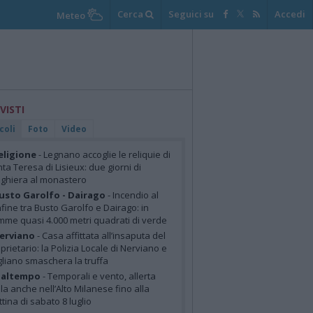
Cerca
Seguici su
Accedi
Meteo
 VISTI
coli
Foto
Video
eligione
- Legnano accoglie le reliquie di
ta Teresa di Lisieux: due giorni di
ghiera al monastero
usto Garolfo - Dairago
- Incendio al
fine tra Busto Garolfo e Dairago: in
mme quasi 4.000 metri quadrati di verde
erviano
- Casa affittata all’insaputa del
prietario: la Polizia Locale di Nerviano e
liano smaschera la truffa
altempo
- Temporali e vento, allerta
lla anche nell’Alto Milanese fino alla
tina di sabato 8 luglio