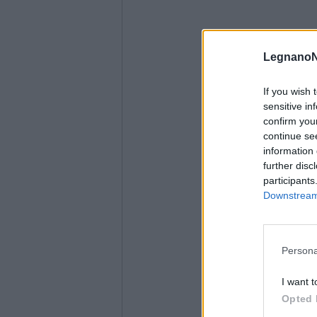
LegnanoN
If you wish 
sensitive in
confirm you
continue se
information 
further disc
participants
Downstream 
Persona
I want t
Opted 