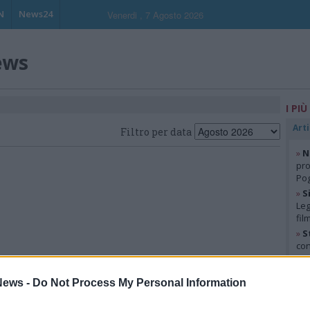
N
News24
Venerdi , 7 Agosto 2026
ews
I PIÙ
Arti
Filtro per data
»
N
pro
Pog
»
S
Leg
fil
»
S
con
»
B
con
ews -
Do Not Process My Personal Information
fia
»
L