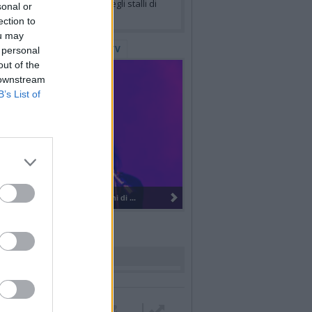
nano per il tracciamento degli stalli di
sonal or
sta
ection to
ou may
lerie Fotografiche
WebTV
 personal
out of the
 downstream
B’s List of
I Placebo portano 30 anni di ...
rdiamo i nostri cari