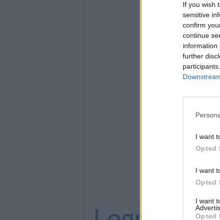
If you wish 
sensitive in
confirm you
continue se
information 
further disc
participants
Downstream 
Persona
I want t
Opted 
I want t
Opted 
I want 
Advertis
Opted 