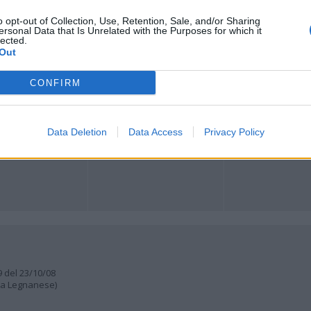
o opt-out of Collection, Use, Retention, Sale, and/or Sharing
Registrati
Redazione
Invia notizia
Feed RSS
Facebook
ersonal Data that Is Unrelated with the Purposes for which it
lected.
Out
ORI
MULTIMEDIA
COMUNITÀ
Gallerie Fotografiche
Foto dei lettori
CONFIRM
ese
Web TV
Auguri
Lettere al direttore
Animali
a
muni
Data Deletion
Data Access
Privacy Policy
9 del 23/10/08
lia Legnanese)