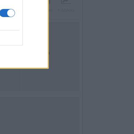
Twitter
Instagram
Contatti
Pubblicità
UTILITÀ
Dal Territorio
Meteo
Archivio
Tag
News24
Articoli più letti