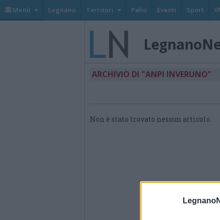
Menù
Legnano
Territori
Palio
Eventi
Sport
V
LegnanoN
ARCHIVIO DI "ANPI INVERUNO"
Non è stato trovato nessun articolo.
LegnanoN