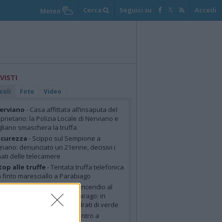
Cerca
Seguici su
Accedi
Meteo
 VISTI
coli
Foto
Video
erviano
- Casa affittata all’insaputa del
prietario: la Polizia Locale di Nerviano e
liano smaschera la truffa
icurezza
- Scippo sul Sempione a
nano: denunciato un 21enne, decisivi i
mati delle telecamere
top alle truffe
- Tentata truffa telefonica
 finto maresciallo a Parabiago
usto Garolfo - Dairago
- Incendio al
fine tra Busto Garolfo e Dairago: in
mme quasi 4.000 metri quadrati di verde
egnano
- Al via i lavori in centro a