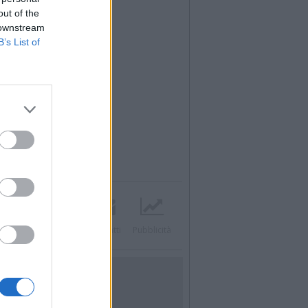
out of the
 downstream
B’s List of
Twitter
Instagram
Contatti
Pubblicità
UTILITÀ
Dal Territorio
Meteo
Archivio