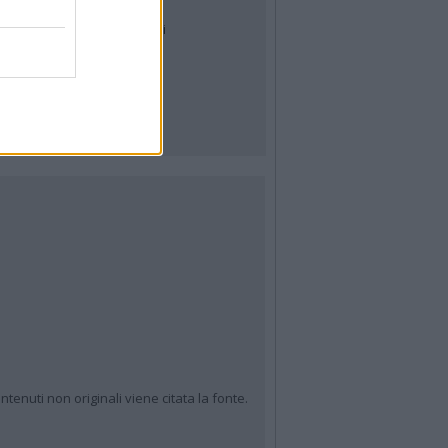
Tag
News24
Articoli più letti
ntenuti non originali viene citata la fonte.