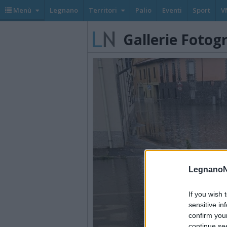
Menù
Legnano
Territori
Palio
Eventi
Sport
V
Gallerie Fotog
LegnanoN
If you wish 
sensitive in
confirm you
continue se