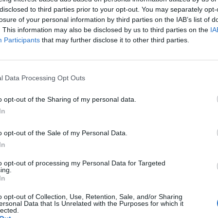
disclosed to third parties prior to your opt-out. You may separately opt-
losure of your personal information by third parties on the IAB’s list of
. This information may also be disclosed by us to third parties on the
IA
Participants
that may further disclose it to other third parties.
1 di 5
l Data Processing Opt Outs
to: strade allagate, sottopassi chiusi e alberi caduti
o opt-out of the Sharing of my personal data.
In
o opt-out of the Sale of my Personal Data.
In
Registrati
Redazione
Invia notizia
Feed RSS
Facebook
to opt-out of processing my Personal Data for Targeted
ing.
In
ORI
MULTIMEDIA
COMUNITÀ
o opt-out of Collection, Use, Retention, Sale, and/or Sharing
Gallerie Fotografiche
Foto dei lettori
ersonal Data that Is Unrelated with the Purposes for which it
ese
Web TV
Auguri
lected.
Lettere al direttore