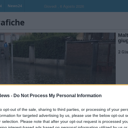
N
News24
Giovedi , 6 Agosto 2026
rafiche
Mal
giu
2 Gi
ews -
Do Not Process My Personal Information
to opt-out of the sale, sharing to third parties, or processing of your per
formation for targeted advertising by us, please use the below opt-out s
r selection. Please note that after your opt-out request is processed y
eing interest-based ads based on personal information utilized by us or