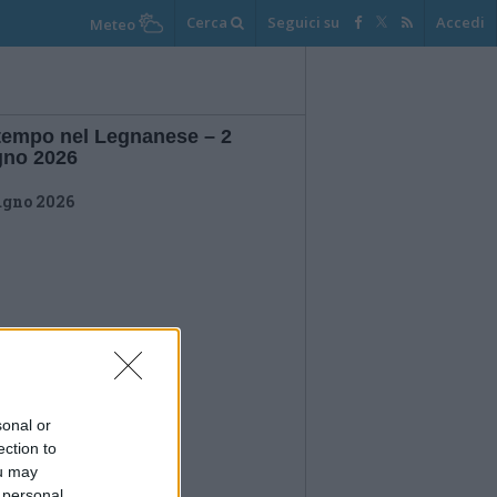
Cerca
Seguici su
Accedi
Meteo
tempo nel Legnanese – 2
gno 2026
ugno 2026
sonal or
ection to
ou may
 personal