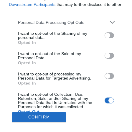
Downstream Participants
that may further disclose it to other
third parties.
Personal Data Processing Opt Outs
Registrati
Redazione
Invia notizia
Feed RSS
Facebook
I want to opt-out of the Sharing of my
personal data.
Twitter
Instagram
Contatti
Pubblicità
Opted In
I want to opt-out of the Sale of my
Legnanonews.com
Personal Data.
Sito di informazione locale
Opted In
Direttore responsabile: Marco Tajè
Registrazione al Tribunale di Milano n° 639 del 23/10/08
I want to opt-out of processing my
Redazione: Via Matteotti, 3 (presso Famiglia Legnanese)
Personal Data for Targeted Advertising.
20025 Legnano (MI)
Opted In
Cell.: +39.393.9013760
I want to opt-out of Collection, Use,
Email Direzione: direttore@legnanonews.com
Retention, Sale, and/or Sharing of my
Email Redazione: info@legnanonews.com
Personal Data that Is Unrelated with the
Pubblicità: commerciale@legnanonews.com
Purposes for which it was collected.
Opted Out
Tutti i contenuti originali sono di proprietà di LegnanoNews, ne è
CONFIRM
consentito l'utilizzo citando il sito come fonte. Dei contenuti non originali
viene citata la fonte.
Copyright © 2016 - 2026 - LegnanoNews - Proprietà di Professional