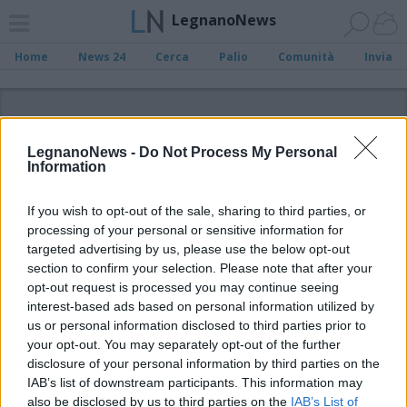
LegnanoNews
Home
News 24
Cerca
Palio
Comunità
Invia
ADV
LegnanoNews -
Do Not Process My Personal
Information
If you wish to opt-out of the sale, sharing to third parties, or
processing of your personal or sensitive information for
Archivio di "estate eventi 2021"
targeted advertising by us, please use the below opt-out
section to confirm your selection. Please note that after your
opt-out request is processed you may continue seeing
Filtro per data
interest-based ads based on personal information utilized by
Non è stato trovato nessun articolo.
us or personal information disclosed to third parties prior to
your opt-out. You may separately opt-out of the further
Vai al sito in modalità classica
disclosure of your personal information by third parties on the
IAB’s list of downstream participants. This information may
also be disclosed by us to third parties on the
IAB’s List of