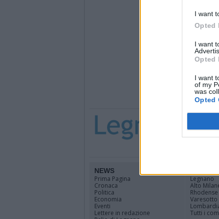
I want t
Opted 
I want 
Advertis
Opted 
I want t
of my P
was col
Opted 
NEWS
TERRIT
Prima Pagina
Legnano
Cronaca
Alto Milan
Politica
Rhodense
Economia
Varesotto
Eventi
Lombardi
Lettere in redazione
Tutti i co