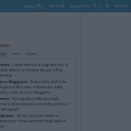
Cerca
Seguici su
Accedi
Meteo
 VISTI
coli
Foto
Video
eteo
- Caldo intenso a Legnano fino a
vedì, atteso un temporale per il fine
ttimana
erro Maggiore
- Ruba rifiuti dall’isola
logica di Mozzate: individuato dalla
izia Locale di Cerro Maggiore
venti
- Ferragosto a Villa Arconati,
rtura straordinaria con visite, pranzo e
rdini aperti
egnano
- Al via i lavori in centro a
nano per il tracciamento degli stalli di
sta