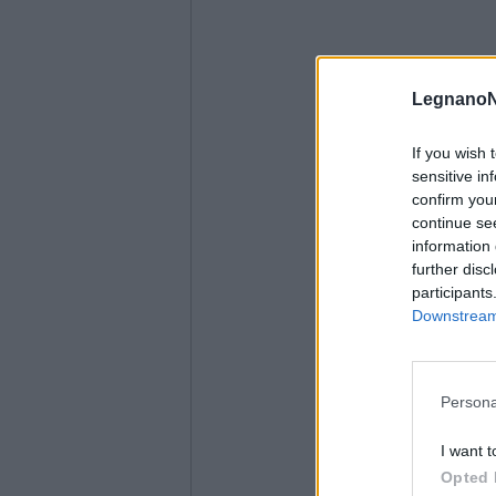
LegnanoN
If you wish 
sensitive in
confirm you
continue se
information 
further disc
participants
Downstream 
Persona
I want t
Opted 