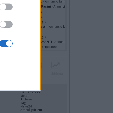
sa Squicciarini ved. Greco
- Annuncio famiglia
mentina Martinenghi ved. Pasini
- Annuncio famiglia
cardo Basile
- Partecipazione
hony Napoli
- Partecipazione
hony Napoli
- Annuncio famiglia
nfranco Schieroni Giacometti
- Annuncio famiglia
i Codini
- Annuncio famiglia
cardo Basile
- Annuncio famiglia
A MALINVERNO ved. TETTAMANTI
- Annuncio famiglia
a Panisi ved. Bianchi
- Partecipazione
Twitter
Instagram
Contatti
Pubblicità
UTILITÀ
Dal Territorio
Meteo
Archivio
Tag
News24
Articoli più letti