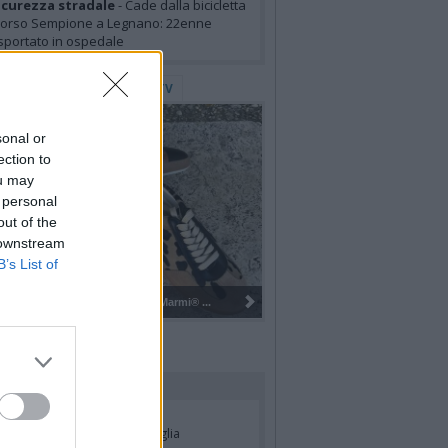
icurezza stradale
- Cade dalla bicicletta
corso Sempione a Legnano: 22enne
sportato in ospedale
lerie Fotografiche
WebTV
sonal or
ection to
ou may
 personal
out of the
 downstream
B’s List of
Gli Ambulanti di Forte dei Marmi® ...
rdiamo i nostri cari
ian Jasik
- Annuncio famiglia
lle Mazzini
- Annuncio famiglia