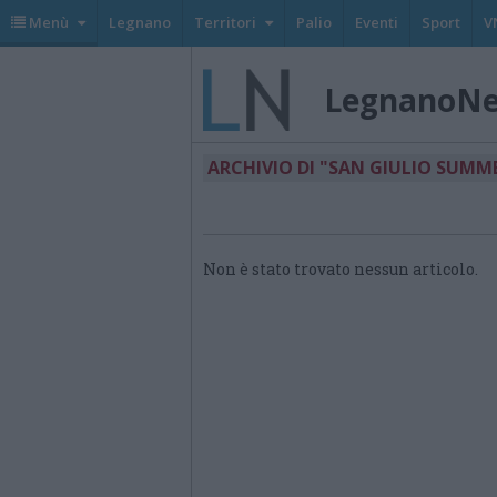
Menù
Legnano
Territori
Palio
Eventi
Sport
V
LegnanoN
ARCHIVIO DI "SAN GIULIO SUMM
Non è stato trovato nessun articolo.