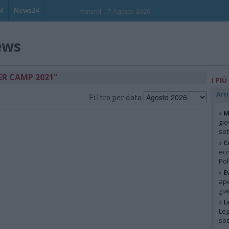
N
News24
Venerdi , 7 Agosto 2026
ews
ER CAMP 2021"
I PIÙ
Arti
Filtro per data
»
M
gio
se
»
C
eco
Pol
»
E
ape
gia
»
L
Leg
so