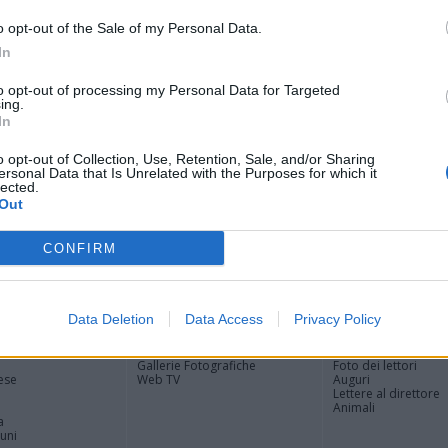
Tere
Cle
o opt-out of the Sale of my Personal Data.
Ric
In
Ant
Ant
to opt-out of processing my Personal Data for Targeted
ing.
Gia
In
Luig
Ric
o opt-out of Collection, Use, Retention, Sale, and/or Sharing
ROS
ersonal Data that Is Unrelated with the Purposes for which it
Mari
lected.
Out
CONFIRM
Registrati
Redazione
Invia notizia
Feed RSS
Facebook
Data Deletion
Data Access
Privacy Policy
ORI
MULTIMEDIA
COMUNITÀ
Gallerie Fotografiche
Foto dei lettori
ese
Web TV
Auguri
Lettere al direttore
Animali
a
muni