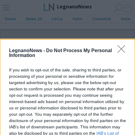
LegnanoNews
Home
News 24
Cerca
Palio
Comunità
Invia
ADV
LegnanoNews -
Do Not Process My Personal
Information
If you wish to opt-out of the sale, sharing to third parties, or
processing of your personal or sensitive information for
Archivio di "ospedale di abbiategrasso"
targeted advertising by us, please use the below opt-out
section to confirm your selection. Please note that after your
opt-out request is processed you may continue seeing
Filtro per data
interest-based ads based on personal information utilized by
Non è stato trovato nessun articolo.
us or personal information disclosed to third parties prior to
your opt-out. You may separately opt-out of the further
Vai al sito in modalità classica
disclosure of your personal information by third parties on the
IAB’s list of downstream participants. This information may
also be disclosed by us to third parties on the
IAB’s List of