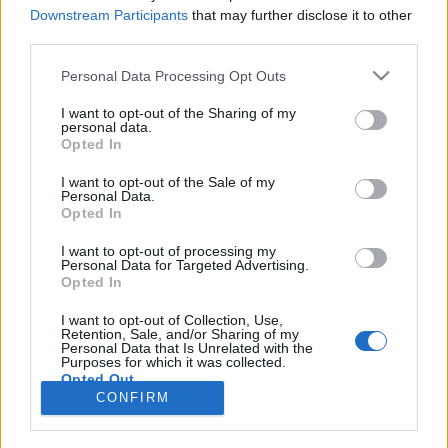
Downstream Participants
that may further disclose it to other
third parties.
Personal Data Processing Opt Outs
Registrati
Redazione
Invia notizia
Feed RSS
Facebook
I want to opt-out of the Sharing of my
personal data.
Twitter
Instagram
Contatti
Pubblicità
Opted In
I want to opt-out of the Sale of my
Legnanonews.com
Personal Data.
Sito di informazione locale
Opted In
Direttore responsabile: Marco Tajè
Registrazione al Tribunale di Milano n° 639 del 23/10/08
I want to opt-out of processing my
Redazione: Via Matteotti, 3 (presso Famiglia Legnanese)
Personal Data for Targeted Advertising.
20025 Legnano (MI)
Opted In
Cell.: +39.393.9013760
I want to opt-out of Collection, Use,
Email Direzione: direttore@legnanonews.com
Retention, Sale, and/or Sharing of my
Email Redazione: info@legnanonews.com
Personal Data that Is Unrelated with the
Pubblicità: commerciale@legnanonews.com
Purposes for which it was collected.
Opted Out
Tutti i contenuti originali sono di proprietà di LegnanoNews, ne è
CONFIRM
consentito l'utilizzo citando il sito come fonte. Dei contenuti non originali
viene citata la fonte.
Copyright © 2016 - 2026 - LegnanoNews - Proprietà di Professional