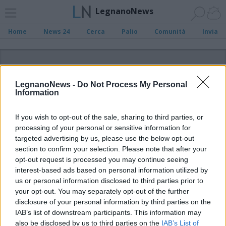
LegnanoNews
Home
News 24
Cerca
Palio
Comunità
Invia
ADV
LegnanoNews -
Do Not Process My Personal
Information
If you wish to opt-out of the sale, sharing to third parties, or
processing of your personal or sensitive information for
Archivio di "Team Sport Legnano"
targeted advertising by us, please use the below opt-out
section to confirm your selection. Please note that after your
opt-out request is processed you may continue seeing
Filtro per data
interest-based ads based on personal information utilized by
Non è stato trovato nessun articolo.
us or personal information disclosed to third parties prior to
your opt-out. You may separately opt-out of the further
Vai al sito in modalità classica
disclosure of your personal information by third parties on the
IAB’s list of downstream participants. This information may
also be disclosed by us to third parties on the
IAB’s List of