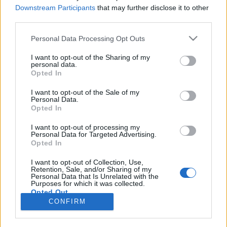
Downstream Participants
that may further disclose it to other
third parties.
Personal Data Processing Opt Outs
Registrati
Redazione
Invia notizia
Feed RSS
Facebook
I want to opt-out of the Sharing of my
personal data.
Twitter
Instagram
Contatti
Pubblicità
Opted In
I want to opt-out of the Sale of my
Legnanonews.com
Personal Data.
Sito di informazione locale
Opted In
Direttore responsabile: Marco Tajè
Registrazione al Tribunale di Milano n° 639 del 23/10/08
I want to opt-out of processing my
Redazione: Via Matteotti, 3 (presso Famiglia Legnanese)
Personal Data for Targeted Advertising.
20025 Legnano (MI)
Opted In
Cell.: +39.393.9013760
I want to opt-out of Collection, Use,
Email Direzione: direttore@legnanonews.com
Retention, Sale, and/or Sharing of my
Email Redazione: info@legnanonews.com
Personal Data that Is Unrelated with the
Pubblicità: commerciale@legnanonews.com
Purposes for which it was collected.
Opted Out
Tutti i contenuti originali sono di proprietà di LegnanoNews, ne è
CONFIRM
consentito l'utilizzo citando il sito come fonte. Dei contenuti non originali
viene citata la fonte.
Copyright © 2016 - 2026 - LegnanoNews - Proprietà di Professional