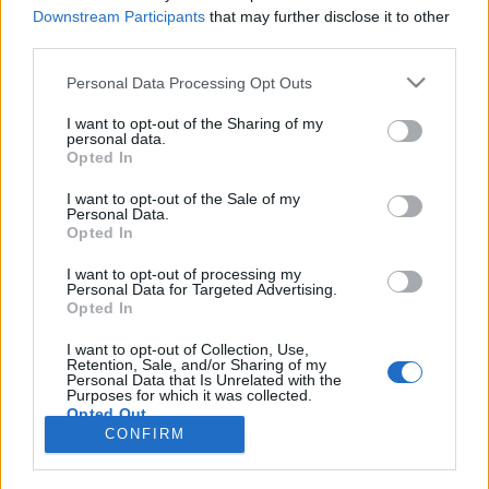
Downstream Participants
that may further disclose it to other
third parties.
Personal Data Processing Opt Outs
Registrati
Redazione
Invia notizia
Feed RSS
Facebook
I want to opt-out of the Sharing of my
personal data.
Twitter
Instagram
Contatti
Pubblicità
Opted In
I want to opt-out of the Sale of my
Legnanonews.com
Personal Data.
Sito di informazione locale
Opted In
Direttore responsabile: Marco Tajè
Registrazione al Tribunale di Milano n° 639 del 23/10/08
I want to opt-out of processing my
Redazione: Via Matteotti, 3 (presso Famiglia Legnanese)
Personal Data for Targeted Advertising.
20025 Legnano (MI)
Opted In
Cell.: +39.393.9013760
I want to opt-out of Collection, Use,
Email Direzione: direttore@legnanonews.com
Retention, Sale, and/or Sharing of my
Email Redazione: info@legnanonews.com
Personal Data that Is Unrelated with the
Pubblicità: commerciale@legnanonews.com
Purposes for which it was collected.
Opted Out
Tutti i contenuti originali sono di proprietà di LegnanoNews, ne è
CONFIRM
consentito l'utilizzo citando il sito come fonte. Dei contenuti non originali
viene citata la fonte.
Copyright © 2016 - 2026 - LegnanoNews - Proprietà di Professional