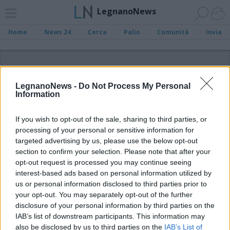
LegnanoNews
Home
News 24
Cerca
Palio
Comunità
Invia
ADV
LegnanoNews -
Do Not Process My Personal
Information
If you wish to opt-out of the sale, sharing to third parties, or
processing of your personal or sensitive information for
Archivio di "Fratelli d'Italia Parabiago"
targeted advertising by us, please use the below opt-out
section to confirm your selection. Please note that after your
opt-out request is processed you may continue seeing
Filtro per data
interest-based ads based on personal information utilized by
Non è stato trovato nessun articolo.
us or personal information disclosed to third parties prior to
your opt-out. You may separately opt-out of the further
Vai al sito in modalità classica
disclosure of your personal information by third parties on the
IAB’s list of downstream participants. This information may
also be disclosed by us to third parties on the
IAB’s List of