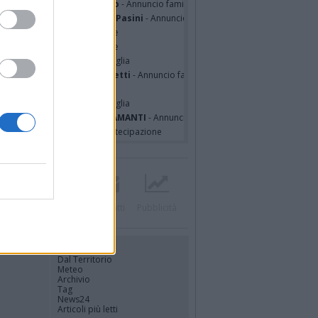
sa Squicciarini ved. Greco
- Annuncio famiglia
mentina Martinenghi ved. Pasini
- Annuncio famiglia
cardo Basile
- Partecipazione
hony Napoli
- Partecipazione
hony Napoli
- Annuncio famiglia
nfranco Schieroni Giacometti
- Annuncio famiglia
i Codini
- Annuncio famiglia
cardo Basile
- Annuncio famiglia
A MALINVERNO ved. TETTAMANTI
- Annuncio famiglia
a Panisi ved. Bianchi
- Partecipazione
Twitter
Instagram
Contatti
Pubblicità
UTILITÀ
Dal Territorio
Meteo
Archivio
Tag
News24
Articoli più letti