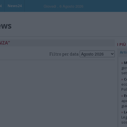
N
News24
Giovedi , 6 Agosto 2026
ews
NZA"
I PIÙ
Arti
Filtro per data
»
M
gio
se
»
C
eco
Pol
»
E
ape
gia
»
L
Leg
so