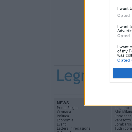
I want t
Opted 
I want 
Advertis
Opted 
I want t
of my P
was col
Opted 
NEWS
TERRIT
Prima Pagina
Legnano
Cronaca
Alto Milan
Politica
Rhodense
Economia
Varesotto
Eventi
Lombardi
Lettere in redazione
Tutti i co