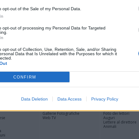
Tere
Cle
o opt-out of the Sale of my Personal Data.
Ric
In
Ant
Ant
to opt-out of processing my Personal Data for Targeted
ing.
Gia
In
Luig
Ric
o opt-out of Collection, Use, Retention, Sale, and/or Sharing
ROS
ersonal Data that Is Unrelated with the Purposes for which it
Mari
lected.
Out
CONFIRM
Registrati
Redazione
Invia notizia
Feed RSS
Facebook
Data Deletion
Data Access
Privacy Policy
ORI
MULTIMEDIA
COMUNITÀ
Gallerie Fotografiche
Foto dei lettori
ese
Web TV
Auguri
Lettere al direttore
Animali
a
muni