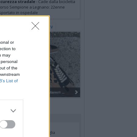
icurezza stradale
- Cade dalla bicicletta
corso Sempione a Legnano: 22enne
sportato in ospedale
lerie Fotografiche
WebTV
sonal or
ection to
ou may
 personal
out of the
 downstream
B’s List of
Gli Ambulanti di Forte dei Marmi® ...
rdiamo i nostri cari
ian Jasik
- Annuncio famiglia
lle Mazzini
- Annuncio famiglia