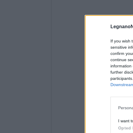
LegnanoN
If you wish 
sensitive in
confirm you
continue se
information 
further disc
participants
Downstream 
Persona
I want t
Opted 