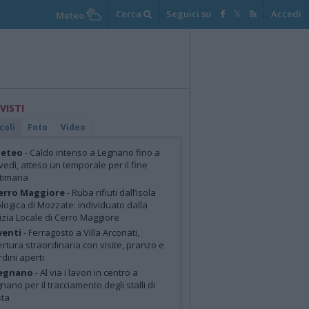
Cerca
Seguici su
Accedi
Meteo
 VISTI
coli
Foto
Video
eteo
- Caldo intenso a Legnano fino a
vedì, atteso un temporale per il fine
ttimana
erro Maggiore
- Ruba rifiuti dall’isola
logica di Mozzate: individuato dalla
izia Locale di Cerro Maggiore
venti
- Ferragosto a Villa Arconati,
rtura straordinaria con visite, pranzo e
rdini aperti
egnano
- Al via i lavori in centro a
nano per il tracciamento degli stalli di
sta