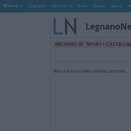
Menù
Legnano
Territori
Palio
Eventi
Sport
V
LegnanoN
ARCHIVIO DI "SPORT+ CASTELLA
Non è stato trovato nessun articolo.