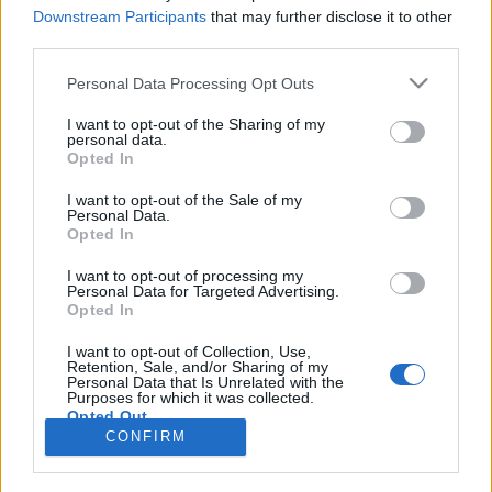
Downstream Participants
that may further disclose it to other
third parties.
Personal Data Processing Opt Outs
Registrati
Redazione
Invia notizia
Feed RSS
Facebook
I want to opt-out of the Sharing of my
personal data.
Twitter
Instagram
Contatti
Pubblicità
Opted In
I want to opt-out of the Sale of my
Legnanonews.com
Personal Data.
Sito di informazione locale
Opted In
Direttore responsabile: Marco Tajè
Registrazione al Tribunale di Milano n° 639 del 23/10/08
I want to opt-out of processing my
Redazione: Via Matteotti, 3 (presso Famiglia Legnanese)
Personal Data for Targeted Advertising.
20025 Legnano (MI)
Opted In
Cell.: +39.393.9013760
I want to opt-out of Collection, Use,
Email Direzione: direttore@legnanonews.com
Retention, Sale, and/or Sharing of my
Email Redazione: info@legnanonews.com
Personal Data that Is Unrelated with the
Pubblicità: commerciale@legnanonews.com
Purposes for which it was collected.
Opted Out
Tutti i contenuti originali sono di proprietà di LegnanoNews, ne è
CONFIRM
consentito l'utilizzo citando il sito come fonte. Dei contenuti non originali
viene citata la fonte.
Copyright © 2016 - 2026 - LegnanoNews - Proprietà di Professional