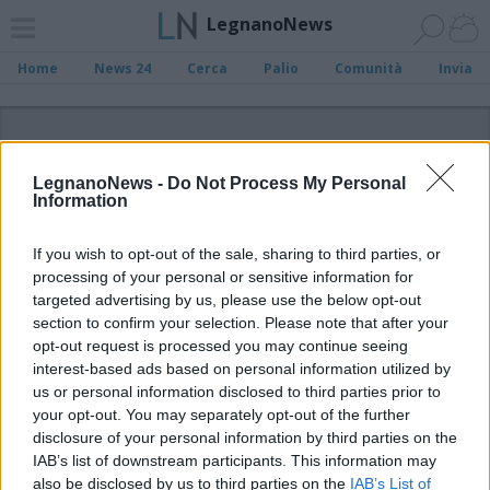
LegnanoNews
Home
News 24
Cerca
Palio
Comunità
Invia
ADV
LegnanoNews -
Do Not Process My Personal
Information
If you wish to opt-out of the sale, sharing to third parties, or
processing of your personal or sensitive information for
Archivio di "Linee guida scuola"
targeted advertising by us, please use the below opt-out
section to confirm your selection. Please note that after your
opt-out request is processed you may continue seeing
Filtro per data
interest-based ads based on personal information utilized by
Non è stato trovato nessun articolo.
us or personal information disclosed to third parties prior to
your opt-out. You may separately opt-out of the further
Vai al sito in modalità classica
disclosure of your personal information by third parties on the
IAB’s list of downstream participants. This information may
also be disclosed by us to third parties on the
IAB’s List of