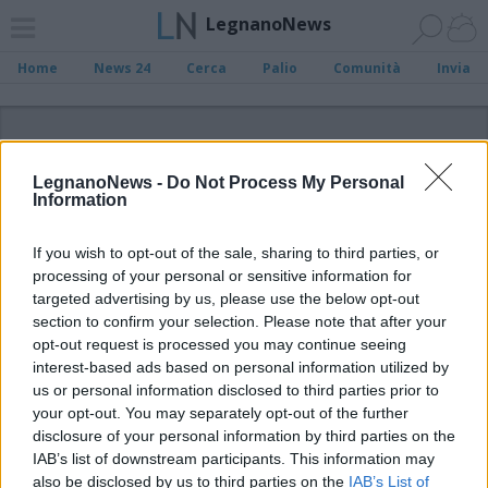
LegnanoNews
Home
News 24
Cerca
Palio
Comunità
Invia
ADV
LegnanoNews -
Do Not Process My Personal
Information
If you wish to opt-out of the sale, sharing to third parties, or
processing of your personal or sensitive information for
Archivio di "Franco Brumana"
targeted advertising by us, please use the below opt-out
section to confirm your selection. Please note that after your
opt-out request is processed you may continue seeing
Filtro per data
interest-based ads based on personal information utilized by
Non è stato trovato nessun articolo.
us or personal information disclosed to third parties prior to
your opt-out. You may separately opt-out of the further
Vai al sito in modalità classica
disclosure of your personal information by third parties on the
IAB’s list of downstream participants. This information may
also be disclosed by us to third parties on the
IAB’s List of