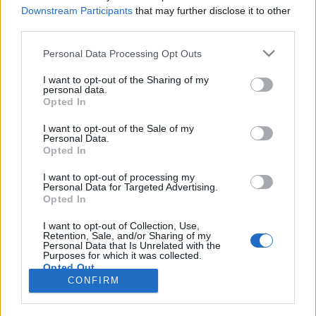
Downstream Participants
that may further disclose it to other
third parties.
Personal Data Processing Opt Outs
Registrati
Redazione
Invia notizia
Feed RSS
Facebook
I want to opt-out of the Sharing of my
personal data.
Twitter
Instagram
Contatti
Pubblicità
Opted In
I want to opt-out of the Sale of my
Legnanonews.com
Personal Data.
Sito di informazione locale
Opted In
Direttore responsabile: Marco Tajè
Registrazione al Tribunale di Milano n° 639 del 23/10/08
I want to opt-out of processing my
Redazione: Via Matteotti, 3 (presso Famiglia Legnanese)
Personal Data for Targeted Advertising.
20025 Legnano (MI)
Opted In
Cell.: +39.393.9013760
I want to opt-out of Collection, Use,
Email Direzione: direttore@legnanonews.com
Retention, Sale, and/or Sharing of my
Email Redazione: info@legnanonews.com
Personal Data that Is Unrelated with the
Pubblicità: commerciale@legnanonews.com
Purposes for which it was collected.
Opted Out
Tutti i contenuti originali sono di proprietà di LegnanoNews, ne è
CONFIRM
consentito l'utilizzo citando il sito come fonte. Dei contenuti non originali
viene citata la fonte.
Copyright © 2016 - 2026 - LegnanoNews - Proprietà di Professional