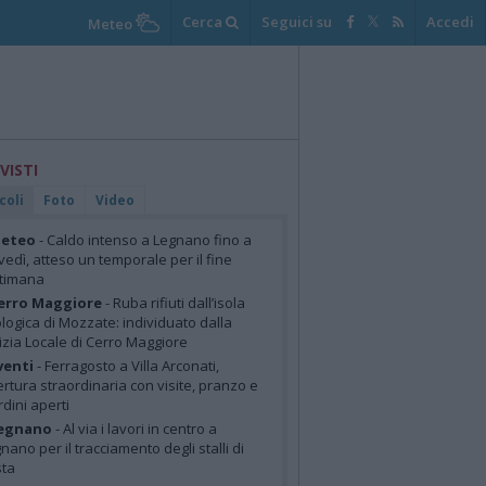
Cerca
Seguici su
Accedi
Meteo
 VISTI
coli
Foto
Video
eteo
- Caldo intenso a Legnano fino a
vedì, atteso un temporale per il fine
ttimana
erro Maggiore
- Ruba rifiuti dall’isola
logica di Mozzate: individuato dalla
izia Locale di Cerro Maggiore
venti
- Ferragosto a Villa Arconati,
rtura straordinaria con visite, pranzo e
rdini aperti
egnano
- Al via i lavori in centro a
nano per il tracciamento degli stalli di
sta