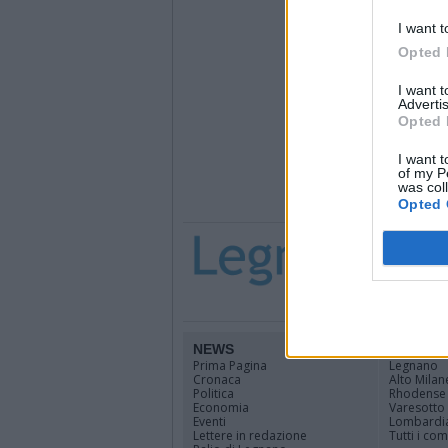
I want t
Opted 
I want 
Advertis
Opted 
I want t
of my P
was col
Opted 
NEWS
TERRIT
Prima Pagina
Legnano
Cronaca
Alto Milan
Politica
Rhodense
Economia
Varesotto
Eventi
Lombardi
Lettere in redazione
Tutti i co