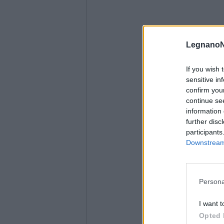
LegnanoN
If you wish 
sensitive in
confirm you
continue se
information 
further disc
participants
Downstream 
Persona
I want t
Opted 