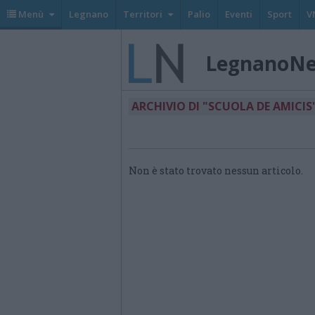
Menù
Legnano
Territori
Palio
Eventi
Sport
V
LegnanoN
ARCHIVIO DI "SCUOLA DE AMICIS
Non è stato trovato nessun articolo.