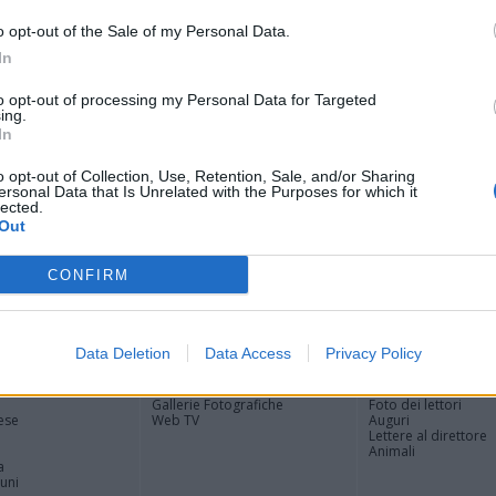
Ric
Ant
o opt-out of the Sale of my Personal Data.
Ant
In
Gia
Luig
to opt-out of processing my Personal Data for Targeted
ing.
Ric
In
ROS
Mari
o opt-out of Collection, Use, Retention, Sale, and/or Sharing
MAU
ersonal Data that Is Unrelated with the Purposes for which it
Mari
lected.
Out
CONFIRM
Registrati
Redazione
Invia notizia
Feed RSS
Facebook
Data Deletion
Data Access
Privacy Policy
ORI
MULTIMEDIA
COMUNITÀ
Gallerie Fotografiche
Foto dei lettori
ese
Web TV
Auguri
Lettere al direttore
Animali
a
muni