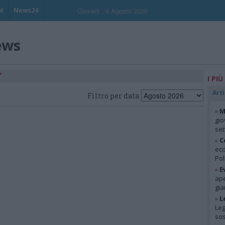
N
News24
Giovedi , 6 Agosto 2026
ews
"
I PIÙ
Arti
Filtro per data
»
M
gio
se
»
C
eco
Pol
»
E
ape
gia
»
L
Leg
so