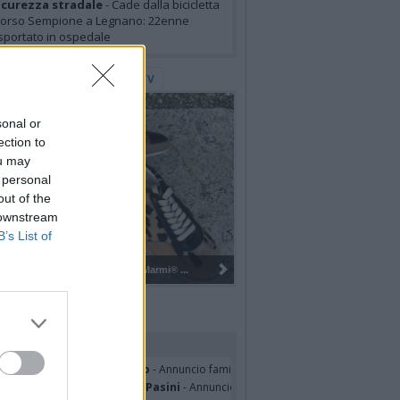
icurezza stradale
- Cade dalla bicicletta
corso Sempione a Legnano: 22enne
sportato in ospedale
lerie Fotografiche
WebTV
sonal or
ection to
ou may
 personal
out of the
 downstream
B’s List of
Gli Ambulanti di Forte dei Marmi® ...
rdiamo i nostri cari
sa Squicciarini ved. Greco
- Annuncio famiglia
mentina Martinenghi ved. Pasini
- Annuncio famiglia