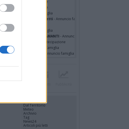
cardo Basile
- Partecipazione
hony Napoli
- Partecipazione
hony Napoli
- Annuncio famiglia
nfranco Schieroni Giacometti
- Annuncio famiglia
i Codini
- Annuncio famiglia
cardo Basile
- Annuncio famiglia
A MALINVERNO ved. TETTAMANTI
- Annuncio famiglia
a Panisi ved. Bianchi
- Partecipazione
RO SPIGAROLO
- Annuncio famiglia
a Pia Volpe ved. Pilutti
- Annuncio famiglia
Twitter
Instagram
Contatti
Pubblicità
UTILITÀ
Dal Territorio
Meteo
Archivio
Tag
News24
Articoli più letti