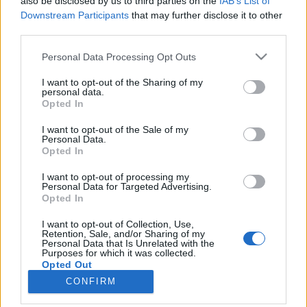
also be disclosed by us to third parties on the
IAB’s List of
Downstream Participants
that may further disclose it to other
third parties.
Personal Data Processing Opt Outs
Registrati
Redazione
Invia notizia
Feed RSS
Facebook
I want to opt-out of the Sharing of my
personal data.
Opted In
Twitter
Instagram
Contatti
Pubblicità
I want to opt-out of the Sale of my
Personal Data.
Legnanonews.com
Opted In
Sito di informazione locale
Direttore responsabile: Marco Tajè
Registrazione al Tribunale di Milano n° 639 del 23/10/08
I want to opt-out of processing my
Personal Data for Targeted Advertising.
Redazione: Via Matteotti, 3 (presso Famiglia Legnanese)
Opted In
20025 Legnano (MI)
Cell.: +39.393.9013760
I want to opt-out of Collection, Use,
Email Direzione: direttore@legnanonews.com
Retention, Sale, and/or Sharing of my
Personal Data that Is Unrelated with the
Email Redazione: info@legnanonews.com
Purposes for which it was collected.
Pubblicità: commerciale@legnanonews.com
Opted Out
Tutti i contenuti originali sono di proprietà di LegnanoNews, ne è
CONFIRM
consentito l'utilizzo citando il sito come fonte. Dei contenuti non originali
viene citata la fonte.