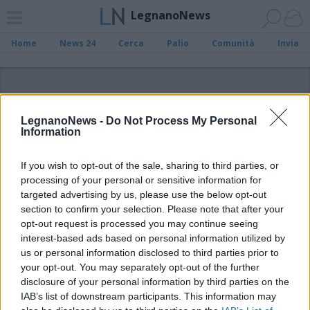
LegnanoNews
Home
News 24
Cerca
Palio
Comunità
Invia
ADV
LegnanoNews -
Do Not Process My Personal
Information
If you wish to opt-out of the sale, sharing to third parties, or
processing of your personal or sensitive information for
Archivio di "Protezione Civile San
targeted advertising by us, please use the below opt-out
Vittore Olona"
section to confirm your selection. Please note that after your
opt-out request is processed you may continue seeing
Filtro per data
interest-based ads based on personal information utilized by
us or personal information disclosed to third parties prior to
Non è stato trovato nessun articolo.
your opt-out. You may separately opt-out of the further
Vai al sito in modalità classica
disclosure of your personal information by third parties on the
IAB’s list of downstream participants. This information may