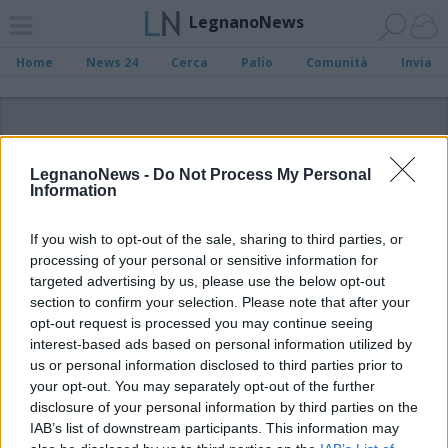
LegnanoNews
Home
News 24
Cerca
Palio
Comunità
Invia
ADV
LegnanoNews -
Do Not Process My Personal
Information
If you wish to opt-out of the sale, sharing to third parties, or
processing of your personal or sensitive information for
Archivio di "asd tennistavolo
targeted advertising by us, please use the below opt-out
parabiago"
section to confirm your selection. Please note that after your
opt-out request is processed you may continue seeing
Filtro per data
interest-based ads based on personal information utilized by
us or personal information disclosed to third parties prior to
Non è stato trovato nessun articolo.
your opt-out. You may separately opt-out of the further
Vai al sito in modalità classica
disclosure of your personal information by third parties on the
IAB’s list of downstream participants. This information may