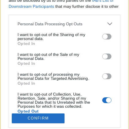
also be disclosed by us to third parties on the
IAB’s List of
Downstream Participants
that may further disclose it to other
third parties.
Personal Data Processing Opt Outs
Registrati
Redazione
Invia notizia
Feed RSS
Facebook
I want to opt-out of the Sharing of my
personal data.
Opted In
Twitter
Instagram
Contatti
Pubblicità
I want to opt-out of the Sale of my
Personal Data.
Legnanonews.com
Opted In
Sito di informazione locale
Direttore responsabile: Marco Tajè
Registrazione al Tribunale di Milano n° 639 del 23/10/08
I want to opt-out of processing my
Personal Data for Targeted Advertising.
Redazione: Via Matteotti, 3 (presso Famiglia Legnanese)
Opted In
20025 Legnano (MI)
Cell.: +39.393.9013760
I want to opt-out of Collection, Use,
Email Direzione: direttore@legnanonews.com
Retention, Sale, and/or Sharing of my
Personal Data that Is Unrelated with the
Email Redazione: info@legnanonews.com
Purposes for which it was collected.
Pubblicità: commerciale@legnanonews.com
Opted Out
Tutti i contenuti originali sono di proprietà di LegnanoNews, ne è
CONFIRM
consentito l'utilizzo citando il sito come fonte. Dei contenuti non originali
viene citata la fonte.