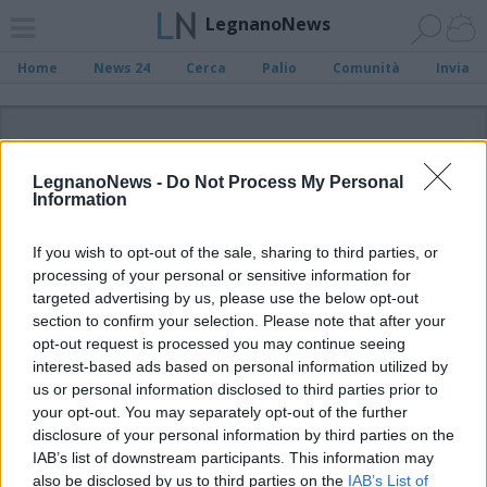
LegnanoNews
Home
News 24
Cerca
Palio
Comunità
Invia
ADV
LegnanoNews -
Do Not Process My Personal
Information
If you wish to opt-out of the sale, sharing to third parties, or
processing of your personal or sensitive information for
Archivio di "cura viso"
targeted advertising by us, please use the below opt-out
section to confirm your selection. Please note that after your
opt-out request is processed you may continue seeing
Filtro per data
interest-based ads based on personal information utilized by
Non è stato trovato nessun articolo.
us or personal information disclosed to third parties prior to
your opt-out. You may separately opt-out of the further
Vai al sito in modalità classica
disclosure of your personal information by third parties on the
IAB’s list of downstream participants. This information may
also be disclosed by us to third parties on the
IAB’s List of