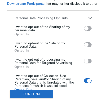
Downstream Participants
that may further disclose it to other
third parties.
Personal Data Processing Opt Outs
Registrati
Redazione
Invia notizia
Feed RSS
Facebook
I want to opt-out of the Sharing of my
personal data.
Twitter
Instagram
Contatti
Pubblicità
Opted In
I want to opt-out of the Sale of my
Legnanonews.com
Personal Data.
Sito di informazione locale
Opted In
Direttore responsabile: Marco Tajè
Registrazione al Tribunale di Milano n° 639 del 23/10/08
I want to opt-out of processing my
Redazione: Via Matteotti, 3 (presso Famiglia Legnanese)
Personal Data for Targeted Advertising.
20025 Legnano (MI)
Opted In
Cell.: +39.393.9013760
I want to opt-out of Collection, Use,
Email Direzione: direttore@legnanonews.com
Retention, Sale, and/or Sharing of my
Email Redazione: info@legnanonews.com
Personal Data that Is Unrelated with the
Pubblicità: commerciale@legnanonews.com
Purposes for which it was collected.
Opted Out
Tutti i contenuti originali sono di proprietà di LegnanoNews, ne è
CONFIRM
consentito l'utilizzo citando il sito come fonte. Dei contenuti non originali
viene citata la fonte.
Copyright © 2016 - 2026 - LegnanoNews - Proprietà di Professional