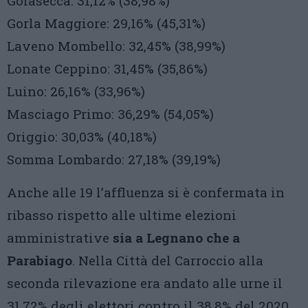
Golasecca: 31,12% (38,98%)
Gorla Maggiore: 29,16% (45,31%)
Laveno Mombello: 32,45% (38,99%)
Lonate Ceppino: 31,45% (35,86%)
Luino: 26,16% (33,96%)
Masciago Primo: 36,29% (54,05%)
Origgio: 30,03% (40,18%)
Somma Lombardo: 27,18% (39,19%)
Anche alle 19 l’affluenza si è confermata in
ribasso rispetto alle ultime elezioni
amministrative
sia a Legnano che a
Parabiago
. Nella Città del Carroccio alla
seconda rilevazione era andato alle urne il
31,72% degli elettori contro il 38,8% del 2020,