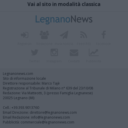
Vai al sito in modalità classica
Registrati
Redazione
Invia notizia
Feed RSS
Facebook
Twitter
Instagram
Contatti
Pubblicità
Legnanonews.com
Sito di informazione locale
Direttore responsabile: Marco Tajè
Registrazione al Tribunale di Milano n° 639 del 23/10/08
Redazione: Via Matteotti, 3 (presso Famiglia Legnanese)
20025 Legnano (MI)
Cell.: +39.393.9013760
Email Direzione: direttore@legnanonews.com
Email Redazione: info@legnanonews.com
Pubblicità: commerciale@legnanonews.com