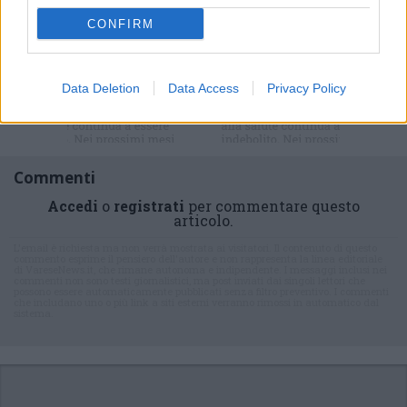
CONFIRM
Iscriviti alla
newsletter
Data Deletion
Data Access
Privacy Policy
Commenti
Accedi
o
registrati
per commentare questo
articolo.
L'email è richiesta ma non verrà mostrata ai visitatori. Il contenuto di questo
commento esprime il pensiero dell'autore e non rappresenta la linea editoriale
di VareseNews.it, che rimane autonoma e indipendente. I messaggi inclusi nei
commenti non sono testi giornalistici, ma post inviati dai singoli lettori che
possono essere automaticamente pubblicati senza filtro preventivo. I commenti
che includano uno o più link a siti esterni verranno rimossi in automatico dal
sistema.