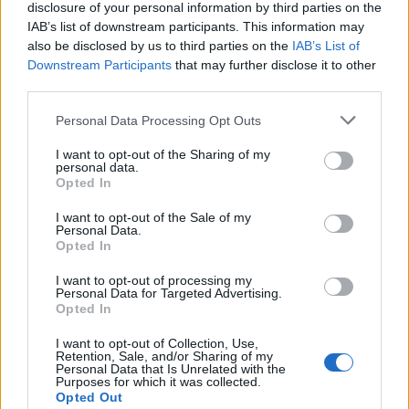
disclosure of your personal information by third parties on the
Redazione
IAB’s list of downstream participants. This information may
info@legnanonews.com
also be disclosed by us to third parties on the
IAB’s List of
Downstream Participants
that may further disclose it to other
Noi della redazione di LegnanoNews abbiamo a cuore
third parties.
l'informazione del nostro territorio e cerchiamo di essere
sempre in prima linea per informarvi in modo puntuale.
Personal Data Processing Opt Outs
I want to opt-out of the Sharing of my
PIÙ INFORMAZIONI SU
personal data.
Opted In
I want to opt-out of the Sale of my
LEGGI GLI ALTRI ARTICOLI DI
Personal Data.
LOMBARDIA
Opted In
I want to opt-out of processing my
Personal Data for Targeted Advertising.
Opted In
I want to opt-out of Collection, Use,
Selezioniamo per te
Retention, Sale, and/or Sharing of my
Personal Data that Is Unrelated with the
Il meglio di
Purposes for which it was collected.
Opted Out