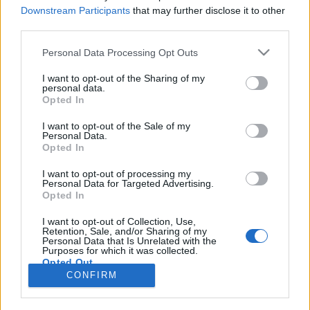
Downstream Participants
that may further disclose it to other
third parties.
Personal Data Processing Opt Outs
Registrati
Redazione
Invia notizia
Feed RSS
Facebook
I want to opt-out of the Sharing of my
personal data.
Twitter
Instagram
Contatti
Pubblicità
Opted In
I want to opt-out of the Sale of my
Legnanonews.com
Personal Data.
Sito di informazione locale
Opted In
Direttore responsabile: Marco Tajè
Registrazione al Tribunale di Milano n° 639 del 23/10/08
I want to opt-out of processing my
Redazione: Via Matteotti, 3 (presso Famiglia Legnanese)
Personal Data for Targeted Advertising.
20025 Legnano (MI)
Opted In
Cell.: +39.393.9013760
I want to opt-out of Collection, Use,
Email Direzione: direttore@legnanonews.com
Retention, Sale, and/or Sharing of my
Email Redazione: info@legnanonews.com
Personal Data that Is Unrelated with the
Pubblicità: commerciale@legnanonews.com
Purposes for which it was collected.
Opted Out
Tutti i contenuti originali sono di proprietà di LegnanoNews, ne è
CONFIRM
consentito l'utilizzo citando il sito come fonte. Dei contenuti non originali
viene citata la fonte.
Copyright © 2016 - 2026 - LegnanoNews - Proprietà di Professional