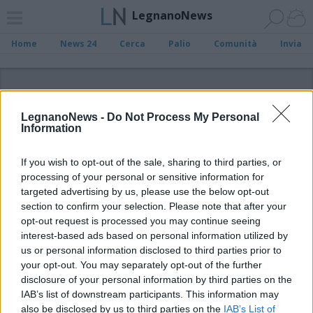
LegnanoNews
Home
News 24
Cerca
Palio
Comunità
Invia
ADV
LegnanoNews -
Do Not Process My Personal
Information
If you wish to opt-out of the sale, sharing to third parties, or
processing of your personal or sensitive information for
Archivio di "rugby"
targeted advertising by us, please use the below opt-out
section to confirm your selection. Please note that after your
opt-out request is processed you may continue seeing
Filtro per data
interest-based ads based on personal information utilized by
Non è stato trovato nessun articolo.
us or personal information disclosed to third parties prior to
your opt-out. You may separately opt-out of the further
Vai al sito in modalità classica
disclosure of your personal information by third parties on the
IAB’s list of downstream participants. This information may
also be disclosed by us to third parties on the
IAB’s List of