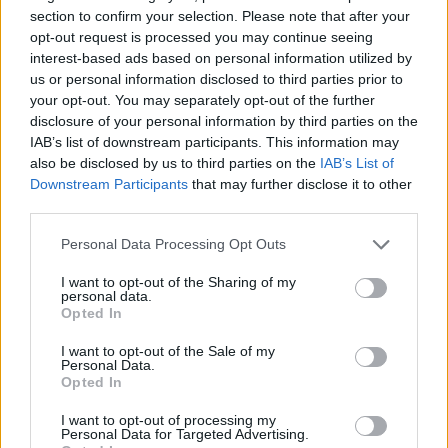
section to confirm your selection. Please note that after your
opt-out request is processed you may continue seeing
Commenti
interest-based ads based on personal information utilized by
Accedi
o
registrati
per commentare questo
us or personal information disclosed to third parties prior to
articolo.
your opt-out. You may separately opt-out of the further
disclosure of your personal information by third parties on the
L'email è richiesta ma non verrà mostrata ai visitatori. Il contenuto di questo
commento esprime il pensiero dell'autore e non rappresenta la linea editoriale
IAB’s list of downstream participants. This information may
di VareseNews.it, che rimane autonoma e indipendente. I messaggi inclusi nei
commenti non sono testi giornalistici, ma post inviati dai singoli lettori che
also be disclosed by us to third parties on the
IAB’s List of
possono essere automaticamente pubblicati senza filtro preventivo. I commenti
che includano uno o più link a siti esterni verranno rimossi in automatico dal
Downstream Participants
that may further disclose it to other
sistema.
third parties.
Personal Data Processing Opt Outs
I want to opt-out of the Sharing of my
personal data.
Opted In
I want to opt-out of the Sale of my
Personal Data.
Opted In
I want to opt-out of processing my
Personal Data for Targeted Advertising.