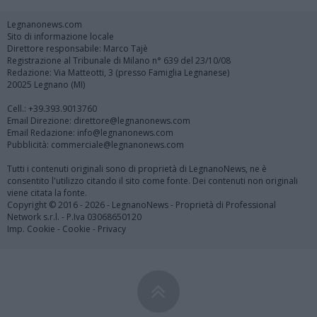
Legnanonews.com
Sito di informazione locale
Direttore responsabile: Marco Tajè
Registrazione al Tribunale di Milano n° 639 del 23/10/08
Redazione: Via Matteotti, 3 (presso Famiglia Legnanese)
20025 Legnano (MI)
Cell.: +39.393.9013760
Email Direzione: direttore@legnanonews.com
Email Redazione: info@legnanonews.com
Pubblicità: commerciale@legnanonews.com
Tutti i contenuti originali sono di proprietà di LegnanoNews, ne è
consentito l'utilizzo citando il sito come fonte. Dei contenuti non originali
viene citata la fonte.
Copyright © 2016 - 2026 - LegnanoNews - Proprietà di Professional
Network s.r.l. - P.Iva 03068650120
Imp. Cookie
-
Cookie
-
Privacy