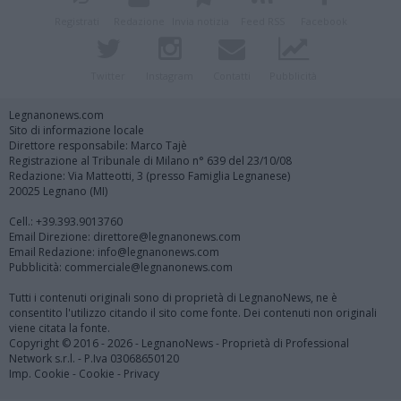
Registrati
Redazione
Invia notizia
Feed RSS
Facebook
Twitter
Instagram
Contatti
Pubblicità
Legnanonews.com
Sito di informazione locale
Direttore responsabile: Marco Tajè
Registrazione al Tribunale di Milano n° 639 del 23/10/08
Redazione: Via Matteotti, 3 (presso Famiglia Legnanese)
20025 Legnano (MI)
Cell.: +39.393.9013760
Email Direzione: direttore@legnanonews.com
Email Redazione: info@legnanonews.com
Pubblicità: commerciale@legnanonews.com
Tutti i contenuti originali sono di proprietà di LegnanoNews, ne è
consentito l'utilizzo citando il sito come fonte. Dei contenuti non originali
viene citata la fonte.
Copyright © 2016 - 2026 - LegnanoNews - Proprietà di Professional
Network s.r.l. - P.Iva 03068650120
Imp. Cookie
-
Cookie
-
Privacy