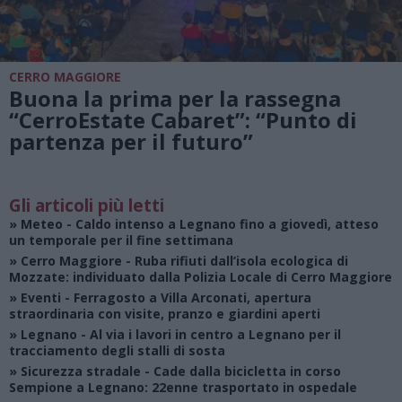
CERRO MAGGIORE
Buona la prima per la rassegna
“CerroEstate Cabaret”: “Punto di
partenza per il futuro”
Gli articoli più letti
»
Meteo
- Caldo intenso a Legnano fino a giovedì, atteso
un temporale per il fine settimana
»
Cerro Maggiore
- Ruba rifiuti dall’isola ecologica di
Mozzate: individuato dalla Polizia Locale di Cerro Maggiore
»
Eventi
- Ferragosto a Villa Arconati, apertura
straordinaria con visite, pranzo e giardini aperti
»
Legnano
- Al via i lavori in centro a Legnano per il
tracciamento degli stalli di sosta
»
Sicurezza stradale
- Cade dalla bicicletta in corso
Sempione a Legnano: 22enne trasportato in ospedale