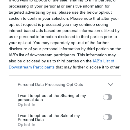
di cui
processing of your personal or sensitive information for
ano ?
targeted advertising by us, please use the below opt-out
section to confirm your selection. Please note that after your
opt-out request is processed you may continue seeing
interest-based ads based on personal information utilized by
us or personal information disclosed to third parties prior to
Commenti
your opt-out. You may separately opt-out of the further
Accedi
o
registrati
per commentare questo
disclosure of your personal information by third parties on the
articolo.
IAB’s list of downstream participants. This information may
also be disclosed by us to third parties on the
IAB’s List of
L'email è richiesta ma non verrà mostrata ai visitatori. Il contenuto di questo
commento esprime il pensiero dell'autore e non rappresenta la linea editoriale
Downstream Participants
that may further disclose it to other
di VareseNews.it, che rimane autonoma e indipendente. I messaggi inclusi nei
commenti non sono testi giornalistici, ma post inviati dai singoli lettori che
third parties.
possono essere automaticamente pubblicati senza filtro preventivo. I commenti
che includano uno o più link a siti esterni verranno rimossi in automatico dal
sistema.
Personal Data Processing Opt Outs
I want to opt-out of the Sharing of my
personal data.
Opted In
I want to opt-out of the Sale of my
Personal Data.
Opted In