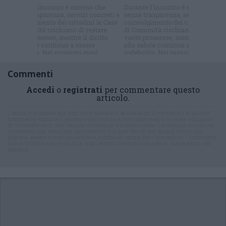
Iscriviti alla
newsletter
Commenti
Accedi
o
registrati
per commentare questo
articolo.
L'email è richiesta ma non verrà mostrata ai visitatori. Il contenuto di questo
commento esprime il pensiero dell'autore e non rappresenta la linea editoriale
di VareseNews.it, che rimane autonoma e indipendente. I messaggi inclusi nei
commenti non sono testi giornalistici, ma post inviati dai singoli lettori che
possono essere automaticamente pubblicati senza filtro preventivo. I commenti
che includano uno o più link a siti esterni verranno rimossi in automatico dal
sistema.