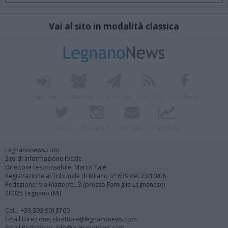
Vai al sito in modalità classica
Registrati
Redazione
Invia notizia
Feed RSS
Facebook
Twitter
Instagram
Contatti
Pubblicità
Legnanonews.com
Sito di informazione locale
Direttore responsabile: Marco Tajè
Registrazione al Tribunale di Milano n° 639 del 23/10/08
Redazione: Via Matteotti, 3 (presso Famiglia Legnanese)
20025 Legnano (MI)
Cell.: +39.393.9013760
Email Direzione: direttore@legnanonews.com
Email Redazione: info@legnanonews.com