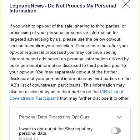
banca, nel 1897, come Cassa Rurale al servizio
LegnanoNews -
Do Not Process My Personal
Information
della comunità sulla spinta dei valori del
cattolicesimo sociale e della Rerum Novarum
If you wish to opt-out of the sale, sharing to third parties, or
di Papa Leone XIII.
processing of your personal or sensitive information for
targeted advertising by us, please use the below opt-out
section to confirm your selection. Please note that after your
opt-out request is processed you may continue seeing
interest-based ads based on personal information utilized by
us or personal information disclosed to third parties prior to
your opt-out. You may separately opt-out of the further
disclosure of your personal information by third parties on the
IAB’s list of downstream participants. This information may
Tutti gli eventi
also be disclosed by us to third parties on the
IAB’s List of
di
agosto
Downstream Participants
that may further disclose it to other
Via Confalonieri, 5
third parties.
Castronno
Personal Data Processing Opt Outs
Valeria Arini
I want to opt-out of the Sharing of my
valeria.arini@legnanonews.com
personal data.
Opted In