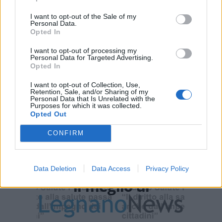
Noi di LegnanoNews abbiamo a cuore l'informazione del
nostro territorio e cerchiamo di essere sempre in prima
I want to opt-out of the Sale of my
Personal Data.
linea per informarvi in modo puntuale.
Opted In
I want to opt-out of processing my
PIÙ INFORMAZIONI SU
Personal Data for Targeted Advertising.
Opted In
parabiago
I want to opt-out of Collection, Use,
Retention, Sale, and/or Sharing of my
LEGGI GLI ALTRI ARTICOLI DI
Personal Data that Is Unrelated with the
Purposes for which it was collected.
ALTO MILANESE
Opted Out
CONFIRM
Selezioniamo per te
Data Deletion
Data Access
Privacy Policy
Il meglio di