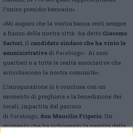
l’unico presidio bancario».
«Mi auguro che la vostra banca resti sempre
a fianco della nostra città -ha detto
Giacomo
Sartori
, il
candidato sindaco che ha vinto le
amministrative
di
Parabiago
-. Ai suoi
quartieri e a tutte le realtà associative che
arricchiscono la nostra comunità».
L’ianugurazione si è conclusa con un
momento di preghiera e la benedizione dei
locali, impartita dal parroco
di
Parabiago
,
don Maurilio Frigerio
. Un
momento che ha richiamato la nascita della