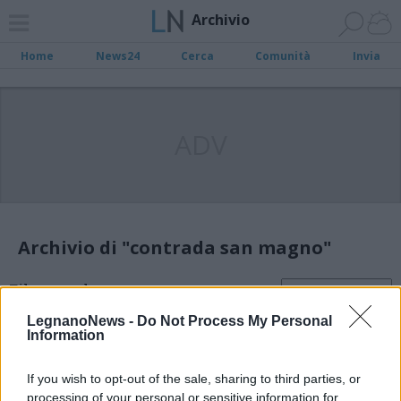
Archivio
Home
News24
Cerca
Comunità
Invia
ADV
Archivio di "contrada san magno"
Filtro per data
LegnanoNews -
Do Not Process My Personal
Information
If you wish to opt-out of the sale, sharing to third parties, or
processing of your personal or sensitive information for