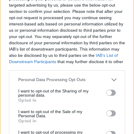
targeted advertising by us, please use the below opt-out
section to confirm your selection. Please note that after your
opt-out request is processed you may continue seeing
interest-based ads based on personal information utilized by
us or personal information disclosed to third parties prior to
your opt-out. You may separately opt-out of the further
disclosure of your personal information by third parties on the
IAB’s list of downstream participants. This information may
also be disclosed by us to third parties on the
IAB’s List of
Downstream Participants
that may further disclose it to other
Palio di Legnano
third parties.
I fantini, le vittorie del passato, le leggende:
tutto quello che c’è sapere sulle contrade del
Personal Data Processing Opt Outs
Palio di Legnano
I want to opt-out of the Sharing of my
personal data.
Opted In
Vai al sito in modalità classica
I want to opt-out of the Sale of my
Personal Data.
Opted In
I want to opt-out of processing my