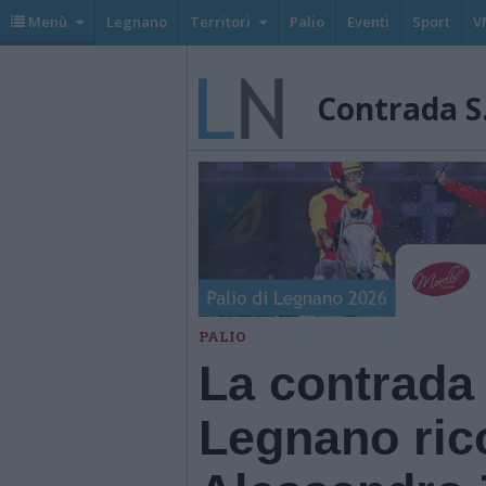
Menù
Legnano
Territori
Palio
Eventi
Sport
V
Contrada S
PALIO
La contrada
Legnano ric