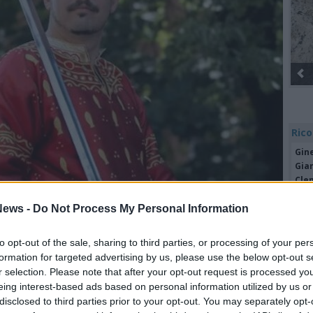
Gli Ambulanti di Fo
Rico
Gine
Gia
Cle
Mar
Achi
ews -
Do Not Process My Personal Information
dì 17 Giugno, il
Gran Concilio di Contrada
Tere
o
ha riconfermato il priore Alessandro
Cle
to opt-out of the sale, sharing to third parties, or processing of your per
Ric
o per l’annata 2026/27.
Zavonello è al suo
formation for targeted advertising by us, please use the below opt-out s
Ant
r selection. Please note that after your opt-out request is processed y
.
Ant
eing interest-based ads based on personal information utilized by us or
Gia
disclosed to third parties prior to your opt-out. You may separately opt-
ilio per la fiducia accordatami, che arrivato
Luig