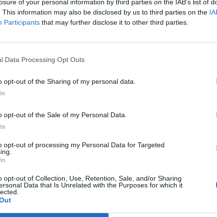
losure of your personal information by third parties on the IAB’s list of
nza non è sicuramente scontata – afferma
. This information may also be disclosed by us to third parties on the
IA
Participants
that may further disclose it to other third parties.
to e fiero di poter rappresentare ancora la mia
 che affronterò con grande impegno e senso
’obiettivo del Palio ma anche di crescita
l Data Processing Opt Outs
Contrada».
o opt-out of the Sharing of my personal data.
In
Tutti gli eventi
di
agosto
o opt-out of the Sale of my Personal Data.
Via Confalonieri, 5
In
Castronno
to opt-out of processing my Personal Data for Targeted
ing.
In
Pubblicato il 18 Giugno 2026
o opt-out of Collection, Use, Retention, Sale, and/or Sharing
ersonal Data that Is Unrelated with the Purposes for which it
lected.
Palio Legnano
Out