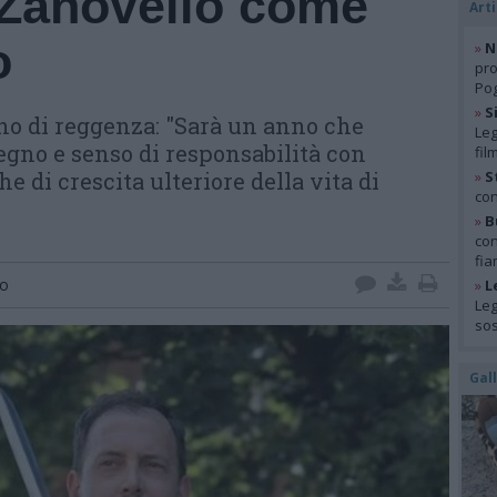
Zanovello come
Arti
o
»
N
pro
Pog
»
S
nno di reggenza: "Sarà un anno che
Leg
gno e senso di responsabilità con
fil
he di crescita ulteriore della vita di
»
S
con
»
B
con
fia
no
»
L
Leg
so
Gal