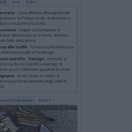
coli
Foto
Video
erviano
- Casa affittata all’insaputa del
prietario: la Polizia Locale di Nerviano e
liano smaschera la truffa
icurezza
- Scippo sul Sempione a
nano: denunciato un 21enne, decisivi i
mati delle telecamere
top alle truffe
- Tentata truffa telefonica
 finto maresciallo a Parabiago
usto Garolfo - Dairago
- Incendio al
fine tra Busto Garolfo e Dairago: in
mme quasi 4.000 metri quadrati di verde
egnano
- Al via i lavori in centro a
nano per il tracciamento degli stalli di
sta
lerie Fotografiche
WebTV