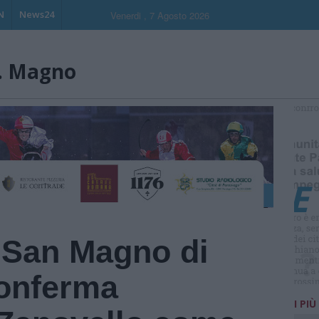
N
News24
Venerdi , 7 Agosto 2026
. Magno
S
 San Magno di
onferma
I PIÙ