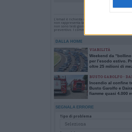
Accedi
o
registr
L'email è richiesta ma non verrà mostrata ai visi
non rappresenta la linea editoriale di VareseNew
non sono testi giornalistici, ma post inviati dai s
preventivo. I commenti che includano uno o più li
DALLA HOME
VIABILITÀ
Weekend da “bollino
per l’esodo estivo. Pr
oltre 25 milioni di me
viaggio
BUSTO GAROLFO - DA
Incendio al confine t
Busto Garolfo e Dair
fiamme quasi 4.000 m
quadrati di verde
SEGNALA ERRORE
Tipo di problema