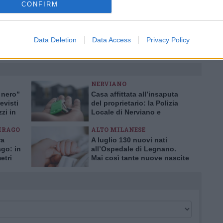
CONFIRM
ati
per commentare questo articolo.
tatori. Il contenuto di questo commento esprime il pensiero dell'autore e
s.it, che rimane autonoma e indipendente. I messaggi inclusi nei commenti
Data Deletion
Data Access
Privacy Policy
ingoli lettori che possono essere automaticamente pubblicati senza filtro
nk a siti esterni verranno rimossi in automatico dal sistema.
NERVIANO
 nero”
Casa affittata all’insaputa
evisti
del proprietario: la Polizia
zzi in
Locale di Nerviano e
Pogliano smaschera la truffa
IRAGO
ALTO MILANESE
ra
A luglio 130 nuovi nati
ago: in
all’Ospedale di Legnano.
etri
Mai così tante nuove nascite
in un solo mese da 10 anni