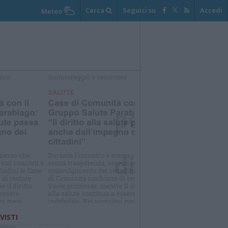
Cerca
Seguici su
Accedi
Meteo
elezioniamo per te
Il meglio di
 VISTI