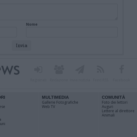
Nome
Registrati
Redazione
Invia notizia
Feed RSS
Facebook
ORI
MULTIMEDIA
COMUNITÀ
Gallerie Fotografiche
Foto dei lettori
ese
Web TV
Auguri
Lettere al direttore
Animali
a
muni