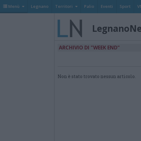
Menù
Legnano
Territori
Palio
Eventi
Sport
V
LegnanoN
ARCHIVIO DI "WEEK END"
Non è stato trovato nessun articolo.