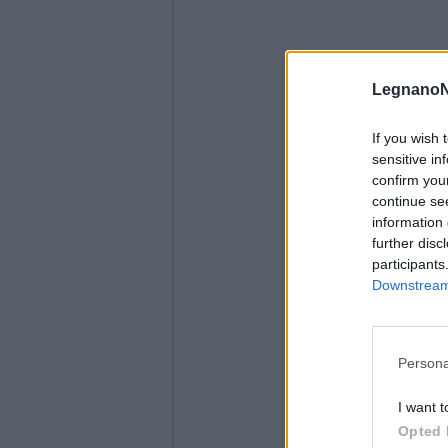
LegnanoN
If you wish 
sensitive in
confirm you
continue se
information 
further disc
participants
Downstream 
Persona
I want t
Opted 