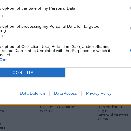
Tere
Cle
o opt-out of the Sale of my Personal Data.
Ric
In
Ant
Ant
to opt-out of processing my Personal Data for Targeted
ing.
Gia
In
Luig
Ric
o opt-out of Collection, Use, Retention, Sale, and/or Sharing
ROS
ersonal Data that Is Unrelated with the Purposes for which it
Mari
lected.
Out
CONFIRM
Registrati
Redazione
Invia notizia
Feed RSS
Facebook
Data Deletion
Data Access
Privacy Policy
ORI
MULTIMEDIA
COMUNITÀ
Gallerie Fotografiche
Foto dei lettori
ese
Web TV
Auguri
Lettere al direttore
Animali
a
muni