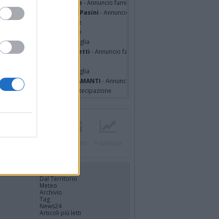
sa Squicciarini ved. Greco
- Annuncio famiglia
mentina Martinenghi ved. Pasini
- Annuncio famiglia
cardo Basile
- Partecipazione
hony Napoli
- Partecipazione
hony Napoli
- Annuncio famiglia
nfranco Schieroni Giacometti
- Annuncio famiglia
i Codini
- Annuncio famiglia
cardo Basile
- Annuncio famiglia
A MALINVERNO ved. TETTAMANTI
- Annuncio famiglia
a Panisi ved. Bianchi
- Partecipazione
Twitter
Instagram
Contatti
Pubblicità
UTILITÀ
Dal Territorio
Meteo
Archivio
Tag
News24
Articoli più letti