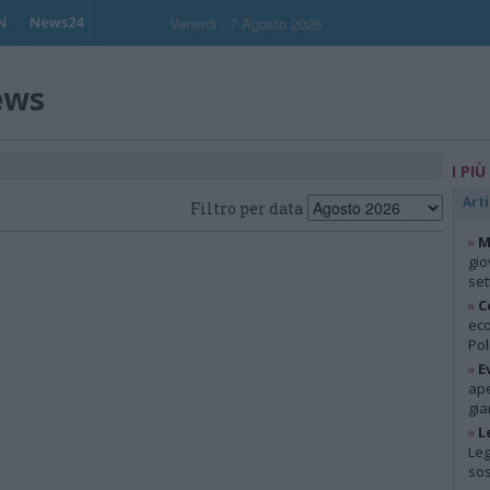
N
News24
Venerdi , 7 Agosto 2026
ews
I PIÙ
Arti
Filtro per data
»
M
gio
se
»
C
eco
Pol
»
E
ape
gia
»
L
Leg
so