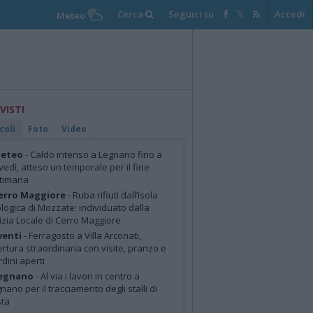
Cerca
Seguici su
Accedi
Meteo
 VISTI
coli
Foto
Video
eteo
- Caldo intenso a Legnano fino a
vedì, atteso un temporale per il fine
ttimana
erro Maggiore
- Ruba rifiuti dall’isola
logica di Mozzate: individuato dalla
izia Locale di Cerro Maggiore
venti
- Ferragosto a Villa Arconati,
rtura straordinaria con visite, pranzo e
rdini aperti
egnano
- Al via i lavori in centro a
nano per il tracciamento degli stalli di
sta