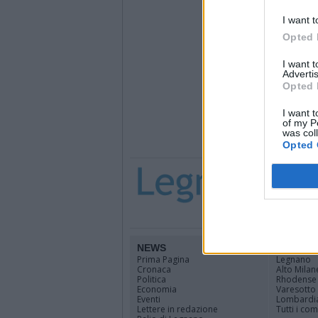
I want t
Opted 
I want 
Advertis
Opted 
I want t
of my P
was col
Opted 
NEWS
TERRIT
Prima Pagina
Legnano
Cronaca
Alto Milan
Politica
Rhodense
Economia
Varesotto
Eventi
Lombardi
Lettere in redazione
Tutti i co