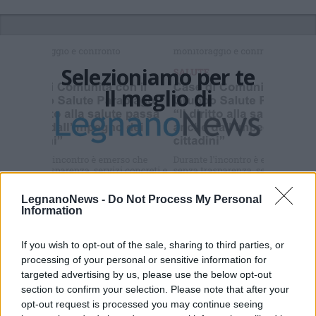
Selezioniamo per te
Il meglio di
Iscriviti alla
newsletter
LegnanoNews -
Do Not Process My Personal
Information
If you wish to opt-out of the sale, sharing to third parties, or
Commenti
processing of your personal or sensitive information for
Accedi
o
registrati
per commentare questo
targeted advertising by us, please use the below opt-out
articolo.
section to confirm your selection. Please note that after your
opt-out request is processed you may continue seeing
L'email è richiesta ma non verrà mostrata ai visitatori. Il contenuto di questo
commento esprime il pensiero dell'autore e non rappresenta la linea editoriale