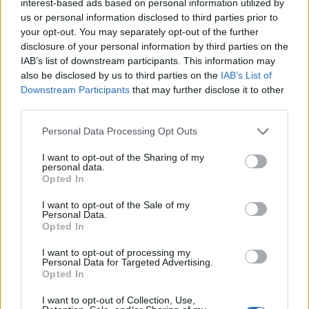
interest-based ads based on personal information utilized by
di VareseNews.it, che rimane autonoma e indipendente. I messaggi inclusi nei
commenti non sono testi giornalistici, ma post inviati dai singoli lettori che
us or personal information disclosed to third parties prior to
possono essere automaticamente pubblicati senza filtro preventivo. I commenti
your opt-out. You may separately opt-out of the further
che includano uno o più link a siti esterni verranno rimossi in automatico dal
sistema.
disclosure of your personal information by third parties on the
IAB’s list of downstream participants. This information may
also be disclosed by us to third parties on the
IAB’s List of
Downstream Participants
that may further disclose it to other
third parties.
Personal Data Processing Opt Outs
I want to opt-out of the Sharing of my
personal data.
Opted In
I want to opt-out of the Sale of my
Personal Data.
Opted In
I want to opt-out of processing my
Personal Data for Targeted Advertising.
Opted In
ALTRE NOTIZIE DI RESCALDINA
I want to opt-out of Collection, Use,