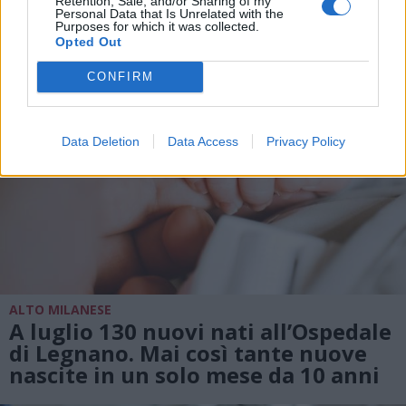
Retention, Sale, and/or Sharing of my
Personal Data that Is Unrelated with the
Purposes for which it was collected.
Opted Out
CONFIRM
Data Deletion
Data Access
Privacy Policy
ALTO MILANESE
A luglio 130 nuovi nati all’Ospedale
di Legnano. Mai così tante nuove
nascite in un solo mese da 10 anni