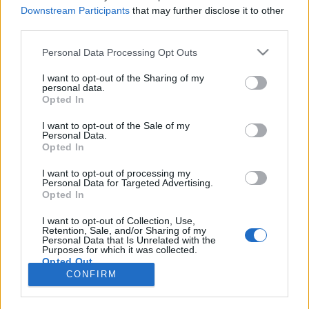
Downstream Participants
that may further disclose it to other
third parties.
Personal Data Processing Opt Outs
Registrati
Redazione
Invia notizia
Feed RSS
Facebook
I want to opt-out of the Sharing of my
personal data.
Twitter
Instagram
Contatti
Pubblicità
Opted In
I want to opt-out of the Sale of my
Legnanonews.com
Personal Data.
Sito di informazione locale
Opted In
Direttore responsabile: Marco Tajè
Registrazione al Tribunale di Milano n° 639 del 23/10/08
I want to opt-out of processing my
Redazione: Via Matteotti, 3 (presso Famiglia Legnanese)
Personal Data for Targeted Advertising.
20025 Legnano (MI)
Opted In
Cell.: +39.393.9013760
I want to opt-out of Collection, Use,
Email Direzione: direttore@legnanonews.com
Retention, Sale, and/or Sharing of my
Email Redazione: info@legnanonews.com
Personal Data that Is Unrelated with the
Pubblicità: commerciale@legnanonews.com
Purposes for which it was collected.
Opted Out
Tutti i contenuti originali sono di proprietà di LegnanoNews, ne è
CONFIRM
consentito l'utilizzo citando il sito come fonte. Dei contenuti non originali
viene citata la fonte.
Copyright © 2016 - 2026 - LegnanoNews - Proprietà di Professional