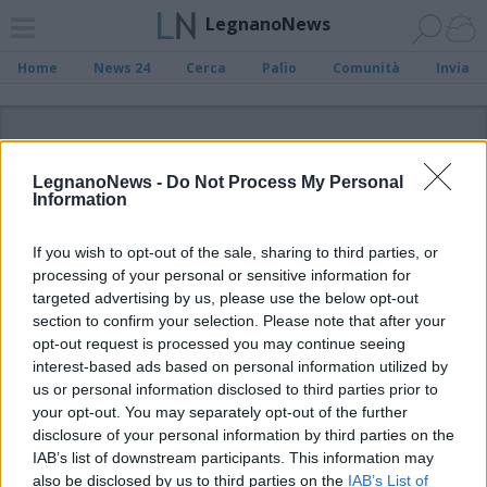
LegnanoNews
Home
News 24
Cerca
Palio
Comunità
Invia
ADV
LegnanoNews -
Do Not Process My Personal
Information
If you wish to opt-out of the sale, sharing to third parties, or
processing of your personal or sensitive information for
Archivio di "Franco Battiato"
targeted advertising by us, please use the below opt-out
section to confirm your selection. Please note that after your
opt-out request is processed you may continue seeing
Filtro per data
interest-based ads based on personal information utilized by
Non è stato trovato nessun articolo.
us or personal information disclosed to third parties prior to
your opt-out. You may separately opt-out of the further
Vai al sito in modalità classica
disclosure of your personal information by third parties on the
IAB’s list of downstream participants. This information may
also be disclosed by us to third parties on the
IAB’s List of