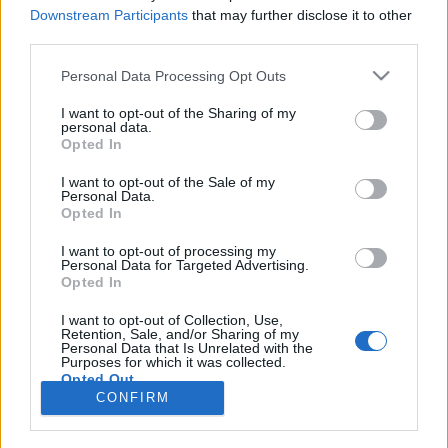
Downstream Participants
that may further disclose it to other
third parties.
Personal Data Processing Opt Outs
Registrati
Redazione
Invia notizia
Feed RSS
Facebook
I want to opt-out of the Sharing of my
personal data.
Twitter
Instagram
Contatti
Pubblicità
Opted In
I want to opt-out of the Sale of my
Legnanonews.com
Personal Data.
Sito di informazione locale
Opted In
Direttore responsabile: Marco Tajè
Registrazione al Tribunale di Milano n° 639 del 23/10/08
I want to opt-out of processing my
Redazione: Via Matteotti, 3 (presso Famiglia Legnanese)
Personal Data for Targeted Advertising.
20025 Legnano (MI)
Opted In
Cell.: +39.393.9013760
I want to opt-out of Collection, Use,
Email Direzione: direttore@legnanonews.com
Retention, Sale, and/or Sharing of my
Email Redazione: info@legnanonews.com
Personal Data that Is Unrelated with the
Pubblicità: commerciale@legnanonews.com
Purposes for which it was collected.
Opted Out
Tutti i contenuti originali sono di proprietà di LegnanoNews, ne è
CONFIRM
consentito l'utilizzo citando il sito come fonte. Dei contenuti non originali
viene citata la fonte.
Copyright © 2016 - 2026 - LegnanoNews - Proprietà di Professional