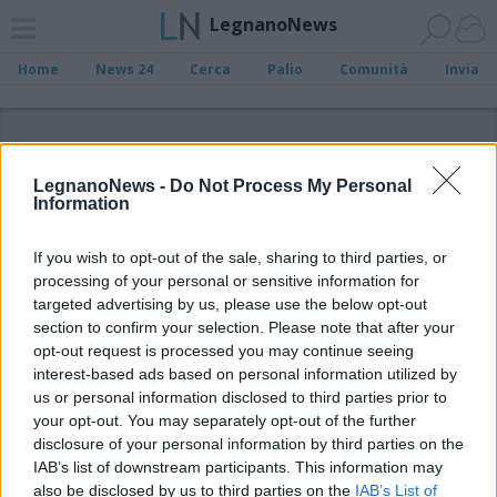
LegnanoNews
Home
News 24
Cerca
Palio
Comunità
Invia
ADV
LegnanoNews -
Do Not Process My Personal
Information
If you wish to opt-out of the sale, sharing to third parties, or
processing of your personal or sensitive information for
Archivio di "Cinestesia 2025"
targeted advertising by us, please use the below opt-out
section to confirm your selection. Please note that after your
opt-out request is processed you may continue seeing
Filtro per data
interest-based ads based on personal information utilized by
Non è stato trovato nessun articolo.
us or personal information disclosed to third parties prior to
your opt-out. You may separately opt-out of the further
Vai al sito in modalità classica
disclosure of your personal information by third parties on the
IAB’s list of downstream participants. This information may
also be disclosed by us to third parties on the
IAB’s List of