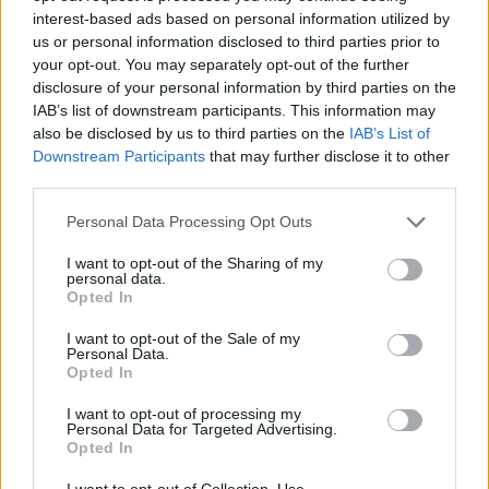
A Cerro Maggiore cresce il
interest-based ads based on personal information utilized by
frumento dei biscotti Mulino
us or personal information disclosed to third parties prior to
Bianco che fa bene alle api
your opt-out. You may separately opt-out of the further
disclosure of your personal information by third parties on the
IAB’s list of downstream participants. This information may
also be disclosed by us to third parties on the
IAB’s List of
Downstream Participants
that may further disclose it to other
third parties.
Personal Data Processing Opt Outs
I want to opt-out of the Sharing of my
personal data.
Opted In
I want to opt-out of the Sale of my
Personal Data.
Opted In
I want to opt-out of processing my
Personal Data for Targeted Advertising.
Opted In
SAN VITTORE OLONA
I want to opt-out of Collection, Use,