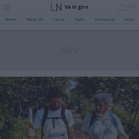
Va in giro
Home
News 24
Cerca
Palio
Comunità
Invia
ADV