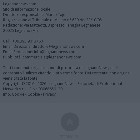
Legnanonews.com
Sito di informazione locale
Direttore responsabile: Marco Tajè
Registrazione al Tribunale di Milano n° 639 del 23/10/08
Redazione: Via Matteotti, 3 (presso Famiglia Legnanese)
20025 Legnano (MI)
Cell.: +39.393.9013760
Email Direzione: direttore@legnanonews.com
Email Redazione: info@legnanonews.com
Pubblicità: commerciale@legnanonews.com
Tutti i contenuti originali sono di proprietà di LegnanoNews, ne è
consentito l'utilizzo citando il sito come fonte. Dei contenuti non originali
viene citata la fonte.
Copyright © 2016 - 2026 - LegnanoNews - Proprietà di Professional
Network s.r.l. - P.Iva 03068650120
Imp. Cookie
-
Cookie
-
Privacy
TORNA SU