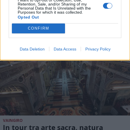
Il tour Vaingiro di Varesenews è
Retention, Sale, and/or Sharing of my
Personal Data that Is Unrelated with the
arrivato a San Vittore Olona
Purposes for which it was collected.
Opted Out
CONFIRM
Data Deletion
Data Access
Privacy Policy
VAINGIRO
In tour tra arte sacra, natura