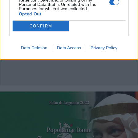
Retention, Sale, and/or Sharing of my
Tra i costumi della contrada San
Personal Data that Is Unrelated with the
Bernardino: “Ogni abito ha una
Purposes for which it was collected.
Opted Out
storia, è la ricchezza del Palio di
Legnano”
CONFIRM
Data Deletion
Data Access
Privacy Policy