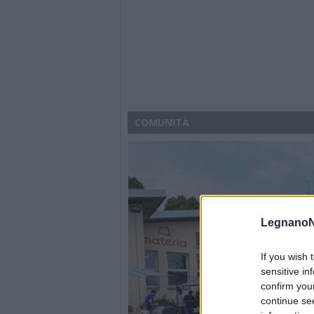
COMUNITÀ
LegnanoN
If you wish 
sensitive in
confirm you
continue se