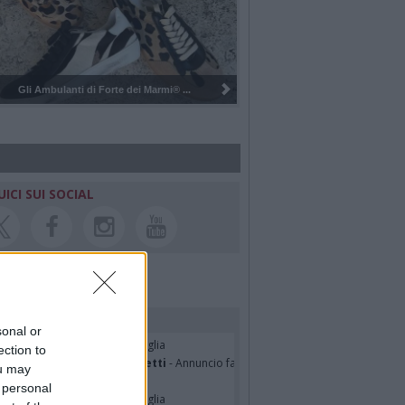
Pulizia del bosco del Rugareto a ...
UICI SUI SOCIAL
rdiamo i nostri cari
sonal or
hony Napoli
- Annuncio famiglia
ection to
nfranco Schieroni Giacometti
- Annuncio famiglia
ou may
i Codini
- Annuncio famiglia
 personal
cardo Basile
- Annuncio famiglia