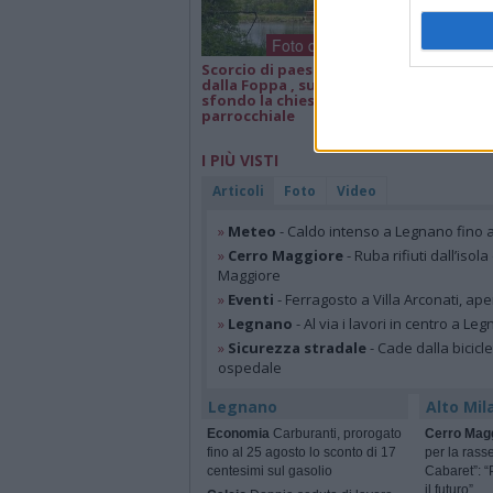
Foto dei lettori
Scorcio di paesaggio
Isa e Lele 50 an
dalla Foppa , sullo
matrimonio, a
sfondo la chiesa
parrocchiale
I PIÙ VISTI
Articoli
Foto
Video
»
Meteo
- Caldo intenso a Legnano fino a
»
Cerro Maggiore
- Ruba rifiuti dall’iso
Maggiore
»
Eventi
- Ferragosto a Villa Arconati, ape
»
Legnano
- Al via i lavori in centro a Le
»
Sicurezza stradale
- Cade dalla bicic
ospedale
Legnano
Alto Mil
Economia
Carburanti, prorogato
Cerro Mag
fino al 25 agosto lo sconto di 17
per la rass
centesimi sul gasolio
Cabaret”: “
il futuro”