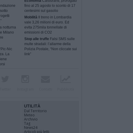
Economia
Carburanti, prorogato
ondazione
fino al 25 agosto lo sconto di 17
sotto
centesimi sul gasolio
rogetti
Mobilità
Il treno in Lombardia
”
vale 3,26 milioni di euro. Ed
a notturna
evita 275mila tonnellate di
 e Milano
emissioni di CO2
ere
Stop alle truffe
Falsi SMS sulle
multe stradali: l’allarme della
“Pic-Nic
Polizia Postale, “Non cliccate sui
za. La
link”
tiene
orsi
Twitter
Instagram
Contatti
Pubblicità
UTILITÀ
Dal Territorio
Meteo
Archivio
Tag
News24
Articoli più letti