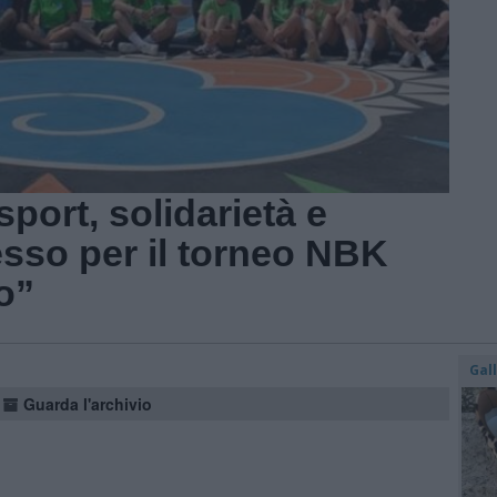
port, solidarietà e
sso per il torneo NBK
o”
Gal
Guarda l'archivio