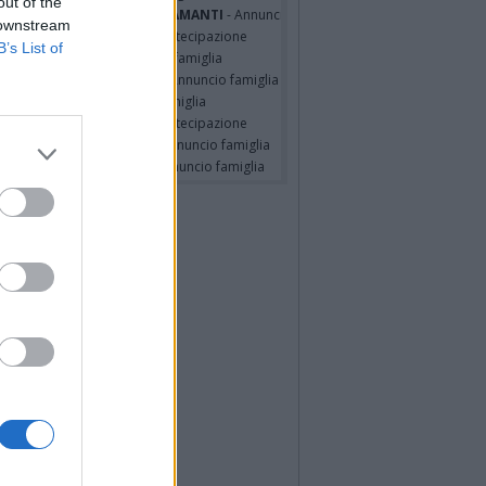
out of the
A MALINVERNO ved. TETTAMANTI
- Annuncio famiglia
 downstream
a Panisi ved. Bianchi
- Partecipazione
B’s List of
RO SPIGAROLO
- Annuncio famiglia
a Pia Volpe ved. Pilutti
- Annuncio famiglia
io Barlascini
- Annuncio famiglia
a Panisi ved. Bianchi
- Partecipazione
A ORI ved. BUSCAROLI
- Annuncio famiglia
a Panisi ved. Bianchi
- Annuncio famiglia