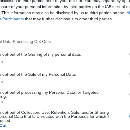
disclosed to third parties prior to your opt-out. You may separately opt-
ROS
losure of your personal information by third parties on the IAB’s list of
Mari
. This information may also be disclosed by us to third parties on the
IA
MAU
Participants
that may further disclose it to other third parties.
Mari
Fulv
Mari
EMM
l Data Processing Opt Outs
Mari
o opt-out of the Sharing of my personal data.
In
o opt-out of the Sale of my Personal Data.
a non va in ferie: ogni
In
a per te
to opt-out of processing my Personal Data for Targeted
ing.
 Castronno propone un appuntamento diverso ogni sera, tra
In
rsazioni, laboratori creativi, sfide musicali e burraco
o opt-out of Collection, Use, Retention, Sale, and/or Sharing
ersonal Data that Is Unrelated with the Purposes for which it
lected.
Out