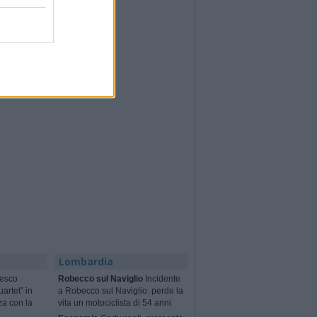
Lombardia
cesco
Robecco sul Naviglio
Incidente
artet” in
a Robecco sul Naviglio: perde la
za con la
vita un motociclista di 54 anni