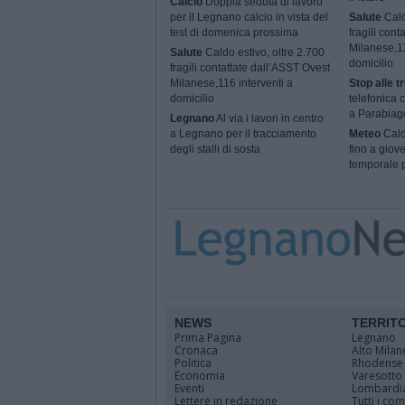
Calcio
Doppia seduta di lavoro
per il Legnano calcio in vista del
Salute
Cald
test di domenica prossima
fragili con
Milanese,11
Salute
Caldo estivo, oltre 2.700
domicilio
fragili contattate dall’ASST Ovest
Milanese,116 interventi a
Stop alle tr
domicilio
telefonica 
a Parabiag
Legnano
Al via i lavori in centro
a Legnano per il tracciamento
Meteo
Cald
degli stalli di sosta
fino a giove
temporale p
NEWS
TERRIT
Prima Pagina
Legnano
Cronaca
Alto Milan
Politica
Rhodense
Economia
Varesotto
Eventi
Lombardi
Lettere in redazione
Tutti i co