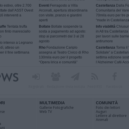
o estivo, oltre 2.700
Eventi
Ferragosto a Villa
Castellanza
Dalla F
tattate dall’ASST Ovest
Arconati, apertura straordinaria
Comunitaria del Vare
6 interventi a
con visite, pranzo e giardini
70mila euro per tre p
aperti
“made in Castellanza
uffe
Tentata truffa
Bollate
Bollate sospende la
Info viabilità
Chiusur
con finto maresciallo
sosta a pagamento ad agosto:
in A8 tra Castellanza
o
stop ai parcometri dal 3 al 28
per lavori sulle barri
agosto
antirumore
o intenso a Legnano
dì, atteso un
Rho
Fondazione Cariplo
Castellanza
Torna il 
er il fine settimana
assegna al Teatro Civico di Rho
Solidale” a Castellan
130mila euro per il progetto
settima edizione sos
“Opera lirica e comunità”
l’Alzheimer Café Acc
Registrati
Redazione
Invia notizia
Feed RSS
Facebook
ORI
MULTIMEDIA
COMUNITÀ
Gallerie Fotografiche
Foto dei lettori
ese
Web TV
Auguri
Lettere al direttore
Animali
a
muni