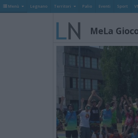
Menù
Legnano
Territori
Palio
Eventi
Sport
V
MeLa Gioc