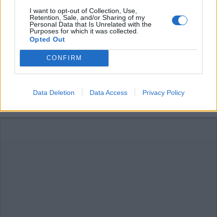
I want to opt-out of Collection, Use,
Retention, Sale, and/or Sharing of my
Personal Data that Is Unrelated with the
Purposes for which it was collected.
Opted Out
LAVORO
CONFIRM
Inps: ok allo slittamento dei
contributi artigiani ed esercenti
attività commerciali
Data Deletion
Data Access
Privacy Policy