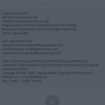
Twitter
Instagram
Contatti
Pubblicità
Legnanonews.com
Sito di informazione locale
Direttore responsabile: Marco Tajè
Registrazione al Tribunale di Milano n° 639 del 23/10/08
Redazione: Via Matteotti, 3 (presso Famiglia Legnanese)
20025 Legnano (MI)
Cell.: +39.393.9013760
Email Direzione: direttore@legnanonews.com
Email Redazione: info@legnanonews.com
Pubblicità: commerciale@legnanonews.com
Tutti i contenuti originali sono di proprietà di LegnanoNews, ne è
consentito l'utilizzo citando il sito come fonte. Dei contenuti non originali
viene citata la fonte.
Copyright © 2016 - 2026 - LegnanoNews - Proprietà di Professional
Network s.r.l. - P.Iva 03068650120
Imp. Cookie
-
Cookie
-
Privacy