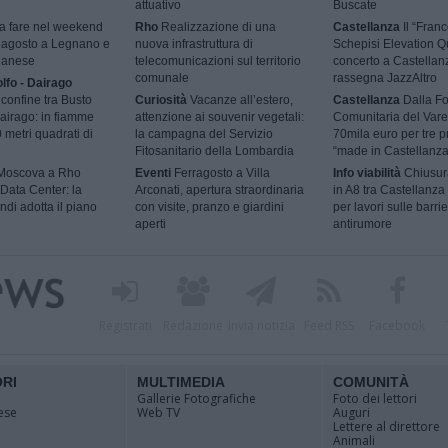
attuativo
Buscate
 fare nel weekend
Rho
Realizzazione di una
Castellanza
Il “Fran
9 agosto a Legnano e
nuova infrastruttura di
Schepisi Elevation Qu
ilanese
telecomunicazioni sul territorio
concerto a Castellan
comunale
rassegna JazzAltro
lfo - Dairago
 confine tra Busto
Curiosità
Vacanze all’estero,
Castellanza
Dalla F
airago: in fiamme
attenzione ai souvenir vegetali:
Comunitaria del Vare
 metri quadrati di
la campagna del Servizio
70mila euro per tre p
Fitosanitario della Lombardia
“made in Castellanza
 Moscova a Rho
Eventi
Ferragosto a Villa
Info viabilità
Chiusur
Data Center: la
Arconati, apertura straordinaria
in A8 tra Castellanza
ndi adotta il piano
con visite, pranzo e giardini
per lavori sulle barri
aperti
antirumore
Registrati
Redazione
Invia notizia
Feed RSS
Facebook
ORI
MULTIMEDIA
COMUNITÀ
Gallerie Fotografiche
Foto dei lettori
ese
Web TV
Auguri
Lettere al direttore
Animali