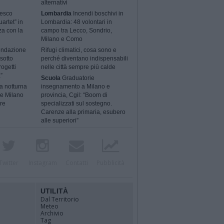
alternativi
cesco
Lombardia
Incendi boschivi in
artet” in
Lombardia: 48 volontari in
za con la
campo tra Lecco, Sondrio,
Milano e Como
ondazione
Rifugi climatici, cosa sono e
sotto
perché diventano indispensabili
rogetti
nelle città sempre più calde
”
Scuola
Graduatorie
a notturna
insegnamento a Milano e
 e Milano
provincia, Cgil: “Boom di
ere
specializzati sul sostegno.
Carenze alla primaria, esubero
alle superiori”
Twitter
Instagram
Contatti
Pubblicità
UTILITÀ
Dal Territorio
Meteo
Archivio
Tag