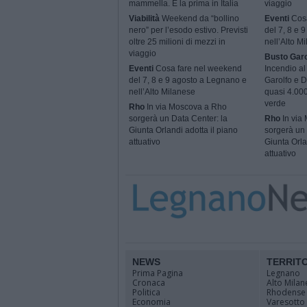
mammella. È la prima in Italia
viaggio
Viabilità
Weekend da “bollino
Eventi
Cosa
nero” per l’esodo estivo. Previsti
del 7, 8 e 
oltre 25 milioni di mezzi in
nell’Alto M
viaggio
Busto Garo
Eventi
Cosa fare nel weekend
Incendio al
del 7, 8 e 9 agosto a Legnano e
Garolfo e D
nell’Alto Milanese
quasi 4.000
verde
Rho
In via Moscova a Rho
sorgerà un Data Center: la
Rho
In via
Giunta Orlandi adotta il piano
sorgerà un 
attuativo
Giunta Orla
attuativo
NEWS
TERRIT
Prima Pagina
Legnano
Cronaca
Alto Milan
Politica
Rhodense
Economia
Varesotto