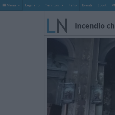
Menù
Legnano
Territori
Palio
Eventi
Sport
V
incendio c