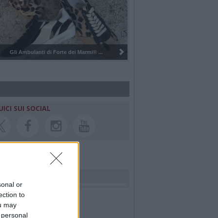
..
Pulizia del bosco del Rugareto a ...
UICI SUI SOCIAL
rdiamo i nostri cari
sonal or
ection to
ou may
 personal