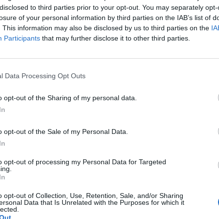
disclosed to third parties prior to your opt-out. You may separately opt-
losure of your personal information by third parties on the IAB’s list of
. This information may also be disclosed by us to third parties on the
IA
Participants
that may further disclose it to other third parties.
l Data Processing Opt Outs
o opt-out of the Sharing of my personal data.
In
a non va in ferie: ogni
o opt-out of the Sale of my Personal Data.
In
a per te
to opt-out of processing my Personal Data for Targeted
 Castronno propone un appuntamento diverso ogni sera, tra
ing.
rsazioni, laboratori creativi, sfide musicali e burraco
In
o opt-out of Collection, Use, Retention, Sale, and/or Sharing
ersonal Data that Is Unrelated with the Purposes for which it
lected.
Out