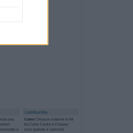
Lombardia
ncia una
Como
Chiusure notturne in A9
binieri:
tra Como Centro e Chiasso:
enunciato a
ecco quando e i percorsi