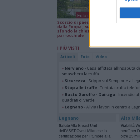
Foto dei lettori
Scorcio di paesaggio
Isa e Lele 50 an
dalla Foppa , sullo
matrimonio, a
sfondo la chiesa
parrocchiale
I PIÙ VISTI
Articoli
Foto
Video
»
Nerviano
- Casa affittata all’insaputa d
smaschera la truffa
»
Sicurezza
- Scippo sul Sempione a Legn
»
Stop alle truffe
- Tentata truffa telefo
»
Busto Garolfo - Dairago
- Incendio al
quadrati di verde
»
Legnano
- Al via i lavori in centro a Le
Legnano
Alto Mil
Salute
Alla Breast Unit
Viabilità
We
dell’ASST Ovest Milanese la
nero” per l’
certificazione per il tumore alla
oltre 25 mil