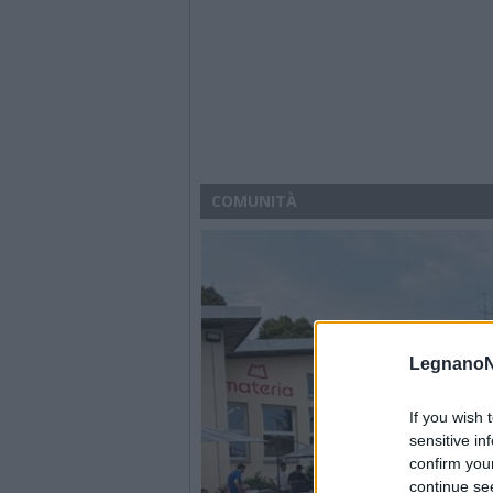
COMUNITÀ
LegnanoN
If you wish 
sensitive in
confirm you
continue se