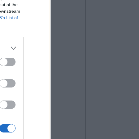
out of the
 downstream
B’s List of